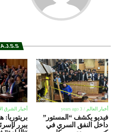
A.J.S.S.
أخبار العالم
3 years ago
أخبار الشرق ا
فيديو يكشف “المستور”
بريتوريا: 
داخل النفق السري في
يبرر لإسرئ