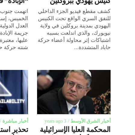
كنيس يهودي ببروكلين
“الإبادة” 
كشف مقطع فيديو الجزء الداخلي
اتهمت جنوب إ
للنفق السري الواقع تحت الكنيس
الخميس، إسر
اليهودي بمدينة بروكلين في ولاية
العدل الدولية 
نيويورك، والذي اندلعت بسببه
جريمة الإبادة
اشتباكات إثر محاولة أعضاء حركة
عليها، معتبرة
حاباد المتشددة...
شنته حركة ح
أخبار الشرق الأوسط
3 years ago
أخبار مباشرة
المحكمة العليا الإسرائيلية
تحذير است