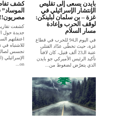
بايدن يسعى إلى تقليص
كشف تفاص
الإنتشار الإسرائيلي في
الموساد” ف
غزة – بن سلمان لبلينكن:
مصريون!!!
لوقف الحرب وإعادة
كشفت تقارير 
مسار السلام
جديدة حول ا
اعتقلتهم السل
في اليوم الـ94 للحرب في قطاع
للاشتباه في
غزة، حيث تخطّى عدّاد القتلى
تجسس لصالح 
عتبة الـ23 ألف قتيل، كان لافتاً
تأكيد الرئيس الأميركي جو بايدن
on...
الذي يتعرّض لضغوط من...