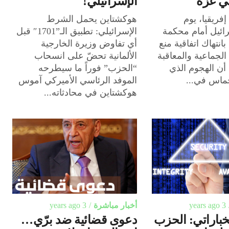
في غزة
الإسرائيلي!
فريقيا، يوم
هوكشتاين يحمل الشرط
ائيل أمام محكمة
الإسرائيلي: تطبيق الـ”1701″ قبل
بانتهاك اتفاقية منع
أي تفاوض وزيرة الخارجية
 الجماعية والمعاقبة
الألمانية تحضّ على انسحاب
 أن الهجوم الذي
“الحزب” فوراً ما سيطرحه
ماس في...
الموفد الرئاسي الأميركي آموس
هوكشتاين في محادثاته...
3 years ago
أخبار مباشرة
3 years ago
خباراتي: الحزب
دعوى قضائية ضد برّي…