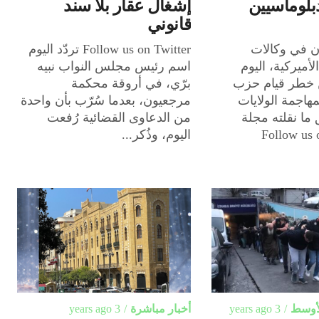
بلوماسيين
إشغال عقار بلا سند
قانوني
 في وكالات
Follow us on Twitter تردّد اليوم
لأميركية، اليوم
اسم رئيس مجلس النواب نبيه
خطر قيام حزب
برّي، في أروقة محكمة
بمهاجمة الولايات
مرجعيون، بعدما سُرّب بأن واحدة
ما نقلته مجلة
من الدعاوى القضائية رُفعت
يتيكو”. Follow us on
اليوم، وذُكر...
لأوسط
3 years ago
أخبار مباشرة
3 years ago