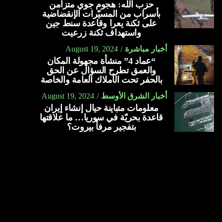
حزب الله: هجوم جوي متزامن
بأسراب من المسيّرات الإنقضاضية
على ثكنة يعرا وقاعدة سنط جين
واستهداف ثكنة زرعيت
أخبار مباشرة
August 19, 2024
“عماد 4” منشأة مجهولة المكان
والعمق تطرح السؤال عن الحق
بالحفر تحت الأملاك العامة والخاصة
أخبار الشرق الأوسط
August 19, 2024
معلومات متباينة حيال إنشاء إيران
قاعدة بحريّة في سوريا… ما علاقتها
بتفجير مرفأ بيروت؟