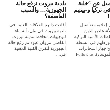
يل عن “خلية
بلدية بيروت ترفع حالة
ي تركيا و-بينهم
الجهوزية… والسبب
العاصفة؟
إعلامية تفاصيل
أفادت دائرة العلاقات العامة في
لأشخاص الذين
بلدية بيروت في بيان، أنه بناء
طات الأمنية التركية
لتوجيهات محافظ مدينة بيروت
 تورطهم في أنشطة
القاضي مروان عبود تم رفع حالة
جهاز المخابرات
الجهوزية للفرق الفنية المعنية
الإسرائيلي (الموساد). Follow us
في...