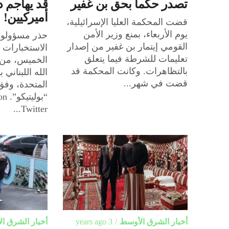
تصدر حكما بحق بن غفير
قد يهاجم د
أميركيين!
قضت المحكمة العليا الإسرائيلية،
يوم الأربعاء، بمنع وزير الأمن
حذر مسؤولون
القومي إيتمار بن غفير من إصدار
الاستخبارات ا
تعليمات للشرطة فيما يتعلق
الخميس، من 
بالتظاهرات. وكانت المحكمة قد
الله اللبناني 
قضت في شهر...
المتحدة، وفق 
“بول
Twitter...
أخبار الشرق الأوسط
3 years ago
أخبار الشرق ا