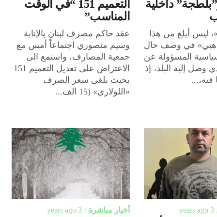
”بلطجة” داخلية
التعميم 151 “في الوقت
ب
المناسب”
، ليس أبلغ من هذا
عقد حاكم مصرف لبنان بالإنابة
لذهبي» في وصف حال
وسيم منصوري اجتماعاً أمس مع
ياسية المسؤولة عن
جمعية المصارف، واستمع الى
ذي وصل إليه البلد، إذ
الاعتراض على تعديل التعميم 151
 فيه،...
بحيث يلغى سعر الصرف
«اللولاري» (15 الف...
3 years ago
أخبار مباشرة
3 years ago