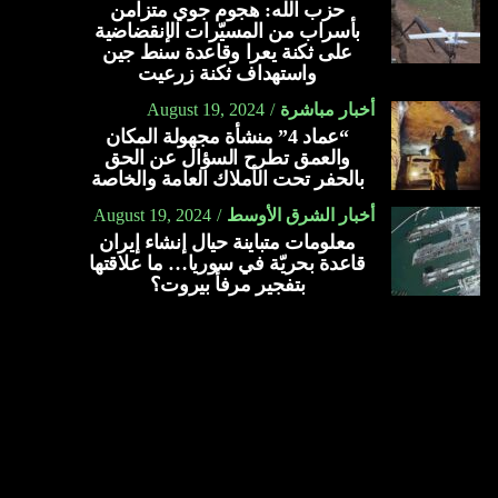
حزب الله: هجوم جوي متزامن
بأسراب من المسيّرات الإنقضاضية
على ثكنة يعرا وقاعدة سنط جين
واستهداف ثكنة زرعيت
أخبار مباشرة
August 19, 2024
“عماد 4” منشأة مجهولة المكان
والعمق تطرح السؤال عن الحق
بالحفر تحت الأملاك العامة والخاصة
أخبار الشرق الأوسط
August 19, 2024
معلومات متباينة حيال إنشاء إيران
قاعدة بحريّة في سوريا… ما علاقتها
بتفجير مرفأ بيروت؟