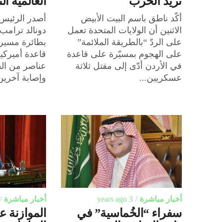
نريد الحرب
العالمية الث
أكّد ناطق باسم البيت الأبيض
أصدر الرئيس 
الاثنين أن الولايات المتحدة تعمل
دونالد ترامب 
على الردّ “بالطريقة الملائمة”
بطائرة مسير
على الهجوم بمسيّرة على قاعدة
في الأردن أدّى إلى مقتل ثلاثة
عناصر من الق
عسكريين...
وإصابة آخرين.
أخبار مباشرة
3 years ago
أخبار مباشرة
سفراء “الخُماسية” في
الموازنة ع