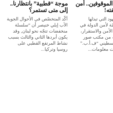
 الموقوفين.. أمن
موجة “قطبية” بانتظارنا..
ته!
إلى متى تستمر؟
د التي تبذلها
أكّد المتخصّص في الأحوال الجوية
مّة لأمن الدولة في
الأب إيلي خنيصر أن “سلسلة
لأمن والاستقرار،
منخفضات تتجّه نحو لبنان, وقد
ة من مكتب صور
يكون أبردها الثاني والثالث بسبب
لسطيني “ف.أ.ب.”
نشاط المرتفع القطبي على
ت معلومات...
روسيا وتركيا...