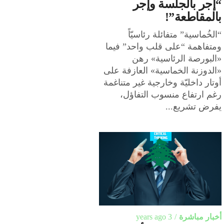
“إجر بالجلسة وإجر
بالمقاطعة”!
“الخُماسية” متفائلة رئاسيّاً
ومتفاهمة “على قلب واحد” فيما
«البورصة الرئاسية» رهن
«الدوزنة الخماسية» العازفة على
أوتار داخليّة وخارجية غير متناغمة
رغم ارتفاع منسوب التفاؤل،
يفرض تشريع...
أخبار مباشرة
3 years ago