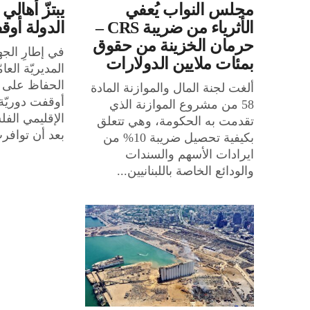
مجلس النواب يُعفي
يبتزّ أهالي
الأثرياء من ضريبة CRS –
الدولة أوقف
حرمان الخزينة من حقوق
في إطارِ الجهو
بمئات ملايين الدولارات
المديريّة العا
الحفاظ على ا
ألغت لجنة المال والموازنة المادة
أوقفت دوريّ
58 من مشروع الموازنة الذي
الإقليمي الف
تقدمت به الحكومة، وهي تتعلق
بعد أن توافر
بكيفية تحصيل ضريبة 10% من
ايرادات الأسهم والسندات
والودائع الخاصة باللبنانيين...