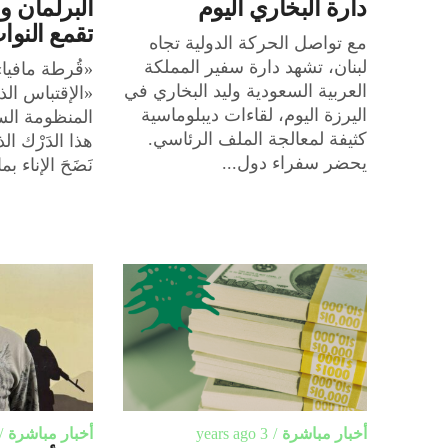
دارة البخاري اليوم
البرلمان و
تقمع النوا
مع تواصل الحركة الدولية تجاه
لبنان، تشهد دارة سفير المملكة
«قُرطة مافيا»
العربية السعودية وليد البخاري في
«الإقتباس ا
اليرزة اليوم، لقاءات ديبلوماسية
المنظومة الس
كثيفة لمعالجة الملف الرئاسي.
هذا الدَرْك ال
يحضر سفراء دول...
نَضَحَ الإناء بما
أخبار مباشرة
3 years ago
أخبار مباشرة