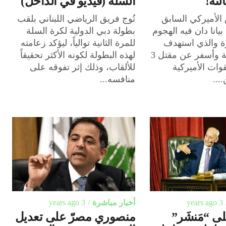
الثة!
السلة (فيديو في الداخل)
الأميركي السابق
تُوج فريق الرياضي اللبناني بلقب
بيانا دان فيه الهجوم
بطولة دبي الدولية لكرة السلة
ة والذي استهدف
للمرة الثانية توالياً، ليؤكد زعامته
قاعدة أميركية وأسفر عن مقتل 3
لهذه البطولة لكونه الأكثر تحقيقاً
وات الأميركية
للألقاب، وذلك إثر تفوقه على
...
منافسه...
3 years ago
أخبار مباشرة
3 years ago
لى “مَنشَر”
منصوري مصرّ على تعديل