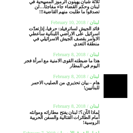
ثلاثة شبان يهينون الرموز المسيحية في
لبنان وحكم القضاء جاء مفاجئاً…لن
تصدقوا ما طلبت منهم القاضية!!!
لبنان
February 10, 2018
قائد الجيش لساترفيلد: حرفيا، إذا تعدّت
اسرائيل على الاراضي اللبنانية سأعطي
الاوامر بقصف الجيش الاسرائيلي في
منطقة التعدي
لبنان
February 8, 2018
هذا ما ضبطته القوى الامنية مع امرأة فجر
اليوم في المطار
لبنان
February 8, 2018
هام – بيان تحذيري من الصليب الاحمر
للبنانيين!
لبنان
February 8, 2018
لماذا الآن؟! لبنان يفتح مطاراته وموانئه
أمام الطائرات القتالية والسفن الحربية
الروسية!
أخبار الشرق الأوسط
February 7, 2018
سلاح “حزب الله” الجديد يربك الولايات