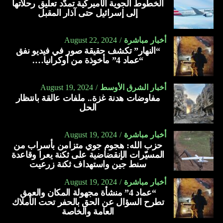
أخبار مباشرة
August 22, 2024
“النهار” تكشف حقيقة صور في فيديو نفق
“عماد 4” مأخوذة من أوكرانيا….
أخبار الشرق الأوسط
August 19, 2024
مفاوضات هدنة غزة.. ملفات عالقة بانتظار
الحل
أخبار مباشرة
August 19, 2024
حزب الله: هجوم جوي متزامن بأسراب من
المسيّرات الإنقضاضية على ثكنة يعرا وقاعدة
سنط جين واستهداف ثكنة زرعيت
أخبار مباشرة
August 19, 2024
“عماد 4” منشأة مجهولة المكان والعمق
تطرح السؤال عن الحق بالحفر تحت الأملاك
العامة والخاصة
أخبار الشرق الأوسط
August 19, 2024