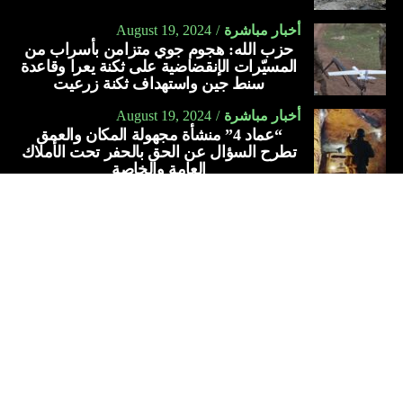
أخبار مباشرة
August 19, 2024
حزب الله: هجوم جوي متزامن بأسراب من
المسيّرات الإنقضاضية على ثكنة يعرا وقاعدة
سنط جين واستهداف ثكنة زرعيت
أخبار مباشرة
August 19, 2024
“عماد 4” منشأة مجهولة المكان والعمق
تطرح السؤال عن الحق بالحفر تحت الأملاك
العامة والخاصة
أخبار الشرق الأوسط
August 19, 2024
معلومات متباينة حيال إنشاء إيران قاعدة
بحريّة في سوريا… ما علاقتها بتفجير مرفأ
بيروت؟
عربي
دليل لبنان