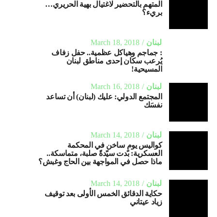
المتهم بالتحضير لاغتيال بهية الحريري…
بريء؟
لبنان
March 18, 2018
: جماجم وهياكل عظمية.. حفل زفاف
يُرعب سكان إحدى مناطق لبنان
المسيحية!
لبنان
March 16, 2018
المجتمع الدولي: عليك (لبنان) أن تساعد
نفسَك
لبنان
March 14, 2018
كواليس يومٍ ساخن في المحكمة
العسكرية: بدت سيّدةً صلبة، متماسكة..
ماذا حصل في المواجهة بين الحاج وغبش؟
لبنان
March 14, 2018
حكاية الدقائق الخمس الأولى بعد توقيف
زياد عيتاني