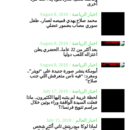
أخرى
اخبار الرياضة
August 8, 2018
محمد صلاح يهدي قميصه لعمار.. طفل
سوري مصاب بضمور عضلي
اخبار الرياضة
August 8, 2018
بعد أكثر من 22 عاما.. الحضري يعلن
اعتزاله اللعب دوليا
اخبار الرياضة
August 8, 2018
أبومكة ينشر صورة جديدة على “تويتر”..
ومغرد: “فيه ناس متعرفش اللي جنب
صلاح”
اخبار الرياضة
July 17, 2018
لحظة غريبة لم ينتبه إليها الكثيرون.. ماذا
فعلت السيدة الواقفة وراء بوتين خلال
مراسم تتويج فرنسا!؟
أخبار العالم
July 15, 2018
لماذا لوكا مودريتش ثاني أكثر شخص