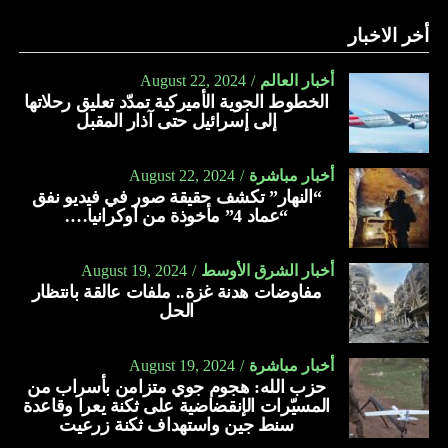
أخر الاخبار
أخبار العالم
August 22, 2024
الخطوط الجوية الأميركية تمدّد تعليق رحلاتها
إلى إسرائيل حتى آذار المقبل
أخبار مباشرة
August 22, 2024
“النهار” تكشف حقيقة صور في فيديو نفق
“عماد 4” مأخوذة من أوكرانيا….
أخبار الشرق الأوسط
August 19, 2024
مفاوضات هدنة غزة.. ملفات عالقة بانتظار
الحل
أخبار مباشرة
August 19, 2024
حزب الله: هجوم جوي متزامن بأسراب من
المسيّرات الإنقضاضية على ثكنة يعرا وقاعدة
سنط جين واستهداف ثكنة زرعيت
أخبار مباشرة
August 19, 2024