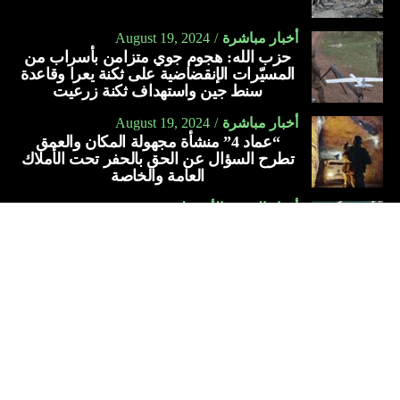
أخبار مباشرة
August 19, 2024
حزب الله: هجوم جوي متزامن بأسراب من
المسيّرات الإنقضاضية على ثكنة يعرا وقاعدة
سنط جين واستهداف ثكنة زرعيت
أخبار مباشرة
August 19, 2024
“عماد 4” منشأة مجهولة المكان والعمق
تطرح السؤال عن الحق بالحفر تحت الأملاك
العامة والخاصة
أخبار الشرق الأوسط
August 19, 2024
معلومات متباينة حيال إنشاء إيران قاعدة
بحريّة في سوريا… ما علاقتها بتفجير مرفأ
بيروت؟
عربي
دليل لبنان