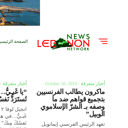
الصفحة الرئيسي
أخبار متفرقة
October 10, 2019
أخبار متفرقة
ماكرون يطالب الفرنسيين
“يا غَبـيُّ…
بتجميع قواهم ضد ما
تُستَرَدُّ نَف
وصفه بـ الشرّ الإسلاموي
الوبيل”
غَبـيُّ…في هذِهِ 
نَفسُكَ مِنكَ” 
تعهد الرئيس الفرنسي إيمانويل