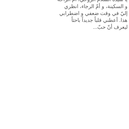
و السكينة، و أمّ الرجاء، انظري
إليّ في وقت ضعفي و اضطرابي
هذا. أعطني قلباً جديداً باحثاً
ليعرف أنّ حبّ...