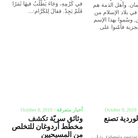
في كَرْمِهِ، وَجَاءَ يَطْلُبُ فيهَا ثَمَرًا
مان. وأهل الذمة هم
فَلَمْ يَجِدْ. فقالَ لِلكَرَّام:...
ي بلاد الإسلام من
 وسُموا بهذا الإسم
لجزية فأمّنوا على
October 9, 2019
أخبار متفرقة
October 8, 2019
وردية تصنع
وثائق سريّة تكشف
مخطط أردوغان للتخلص
من المسيحيين
فرنسا/ أليتيا (aleteia.org/ar) شاب