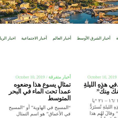
ة
أخبار الشرق الأوسط
أخبار العالم
أخبار الاجتماعية
اخبار الري
October 10, 2019
أخبار متفرقة
October 10, 2019
في هذِهِ الليلةِ
تمثال يسوع هذا وضعوه
سُكَ مِنكَ”
عمداً تحت الماء في البحر
المتوسط
انجيل لوقا ١٢ /١٦ – ٢١ “يا
الليلةِ تُستَرَدُّ
“المسيح في الهاوية” أو “المسيح
” وقالَ لهُم هذا
في الأعماق” هو اسم التمثال