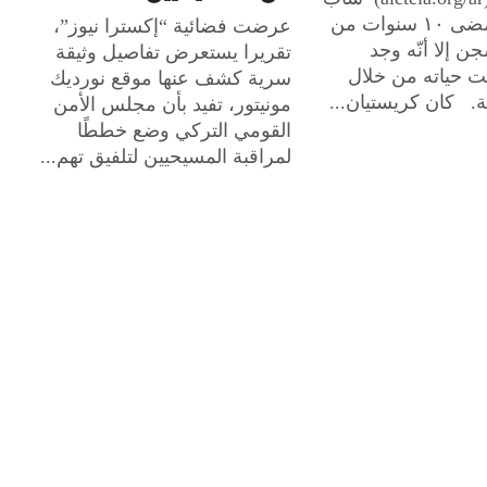
من تشيلي أمضى ١٠ سنوات من
عرضت فضائية “إكسترا نيوز”،
ن إلا أنّه وجد
تقريرا يستعرض تفاصيل وثيقة
لت حياته من خلال
سرية كشف عنها موقع نورديك
. كان كريستيان...
مونيتور، تفيد بأن مجلس الأمن
القومي التركي وضع خططًا
لمراقبة المسيحيين لتلفيق تهم...