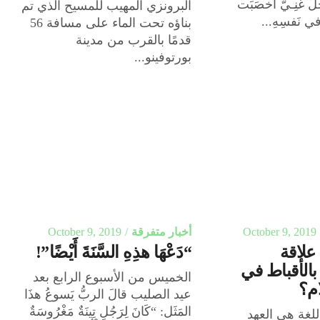
ُلّ غَنِـيٌّ أخصَبَت
البرونزي المهيب للمسيح الذي تم
ي نَفسِهِ...
بناؤه تحت الماء على مسافة 56
قدمًا بالقرب من مدينة
بورتوفينو...
October 9, 2019
أخبار متفرقة
October 9, 2019
علاقة
“دَعْهَا هذِهِ السَّنَةَ أَيْضًا”!
الأقباط في
الخميس من الأسبوع الرابع بعد
م؟
عيد الصليب قالَ الربُّ يَسوعُ هذَا
المَثَل: “كَانَ لِرَجُلٍ تِينَةٌ مَغْرُوسَةٌ
للغة هي العهد