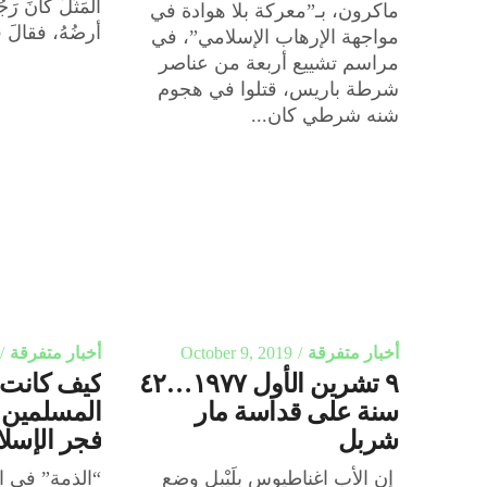
المَثَلَ كانَ رَج
ماكرون، بـ”معركة بلا هوادة في
أرضُهُ، فقالَ ف
مواجهة الإرهاب الإسلامي”، في
مراسم تشييع أربعة من عناصر
شرطة باريس، قتلوا في هجوم
شنه شرطي كان...
أخبار متفرقة
October 9, 2019
أخبار متفرقة
٩ تشرين الأول ١٩٧٧…٤٢
كيف كانت 
سنة على قداسة مار
المسلمين ب
شربل
فجر الإسلا
إن الأب اغناطيوس بلَيْبل وضع
“الذمة” في ا