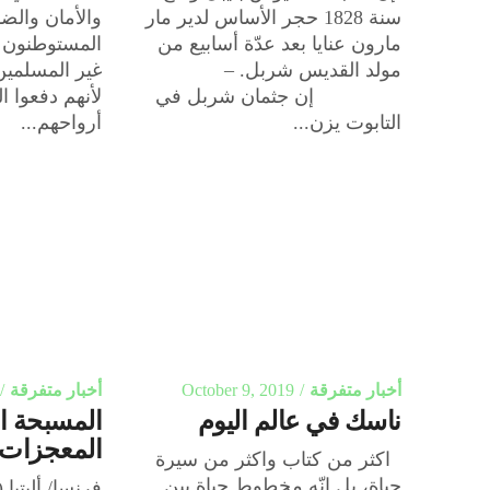
سنة 1828 حجر الأساس لدير مار
والأمان والض
مارون عنايا بعد عدّة أسابيع من
المستوطنون ف
مولد القديس شربل. –
غير المسلمين,
إن جثمان شربل في
لأنهم دفعوا ا
التابوت يزن...
أرواحهم...
أخبار متفرقة
October 9, 2019
أخبار متفرقة
ناسك في عالم اليوم
المسبحة ال
المعجزات
اكثر من كتاب واكثر من سيرة
حياة، بل إنّه مخطوط حياة بين