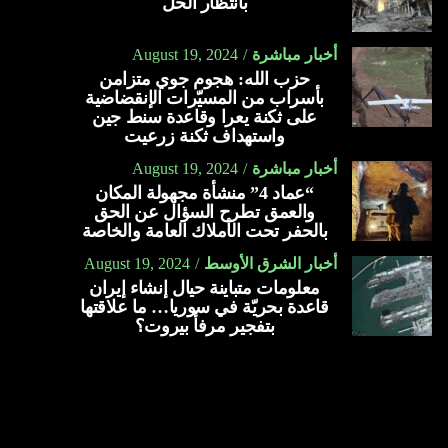
بانتظار الحل
أخبار مباشرة
August 19, 2024
حزب الله: هجوم جوي متزامن
بأسراب من المسيّرات الإنقضاضية
على ثكنة يعرا وقاعدة سنط جين
واستهداف ثكنة زرعيت
أخبار مباشرة
August 19, 2024
“عماد 4” منشأة مجهولة المكان
والعمق تطرح السؤال عن الحق
بالحفر تحت الأملاك العامة والخاصة
أخبار الشرق الأوسط
August 19, 2024
معلومات متباينة حيال إنشاء إيران
قاعدة بحريّة في سوريا… ما علاقتها
بتفجير مرفأ بيروت؟