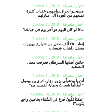
أخبار متفرقة
October 11, 2019
مسيحيو العراق يواجهون عقبات كثيرة
تمنعهم من العودة الى منازلهم
أخبار متفرقة
October 11, 2019
ماذا لو كان اليوم هو آخر يوم في حياتك؟
أخبار متفرقة
October 11, 2019
إنقاذ ٢٥٠ ألف طفل من شوارع نيويورك
بفضل راهبات قديسات
أخبار متفرقة
October 11, 2019
جانين أصابها السرطان فعرفت معنى
التضحية
أخبار متفرقة
October 11, 2019
أندريا بوتشيلّي يزور مزار بادري بيو ويقول
” لطالما شعرتُ بحماية القديس بيو”
أخبار متفرقة
October 10, 2019
“هكذَا يَكُونُ فَرَحٌ في السَّمَاءِ بِخَاطِئٍ وَاحِدٍ
يَتُوب”!