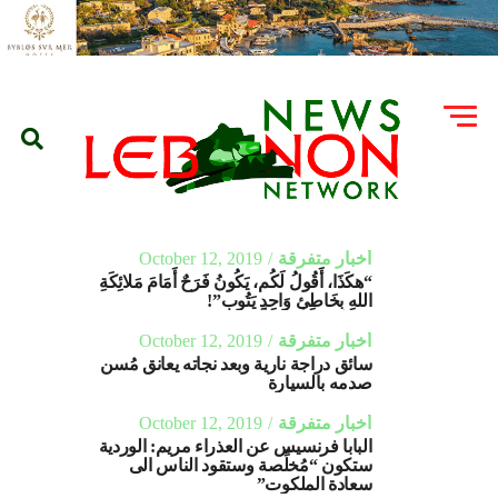
أخبار متفرقة
October 12, 2019
“هكَذَا، أَقُولُ لَكُم، يَكُونُ فَرَحٌ أَمَامَ مَلائِكَةِ
اللهِ بِخَاطِئٍ وَاحِدٍ يَتُوب”!
أخبار متفرقة
October 12, 2019
سائق دراجة نارية وبعد نجاته يعانق مُسن
صدمه بالسيارة
أخبار متفرقة
October 12, 2019
البابا فرنسيس عن العذراء مريم: الوردية
ستكون “مُخلِّصة وستقود الناس الى
سعادة الملكوت”