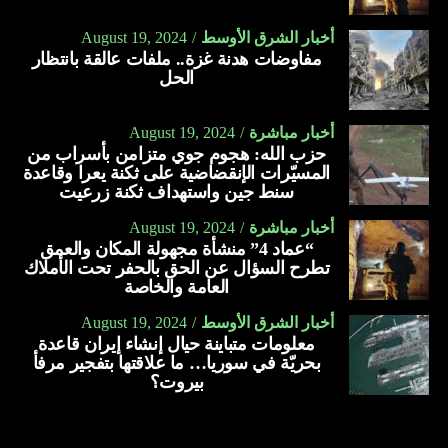
أخبار الشرق الأوسط
August 19, 2024
مفاوضات هدنة غزة.. ملفات عالقة بانتظار
الحل
أخبار مباشرة
August 19, 2024
حزب الله: هجوم جوي متزامن بأسراب من
المسيّرات الإنقضاضية على ثكنة يعرا وقاعدة
سنط جين واستهداف ثكنة زرعيت
أخبار مباشرة
August 19, 2024
“عماد 4” منشأة مجهولة المكان والعمق
تطرح السؤال عن الحق بالحفر تحت الأملاك
العامة والخاصة
أخبار الشرق الأوسط
August 19, 2024
معلومات متباينة حيال إنشاء إيران قاعدة
بحريّة في سوريا… ما علاقتها بتفجير مرفأ
بيروت؟