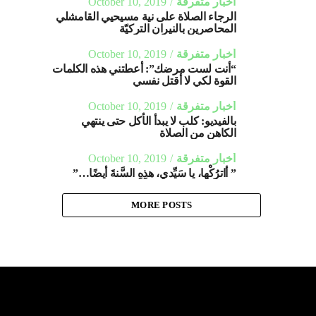
أخبار متفرقة
October 10, 2019
الرجاء الصلاة على نية مسيحيي القامشلي
المحاصرين بالنيران التركيّة
أخبار متفرقة
October 10, 2019
“أنت لست مرضك”: أعطتني هذه الكلمات
القوة لكي لا أقتل نفسي
أخبار متفرقة
October 10, 2019
بالفيديو: كلب لا يبدأ الأكل حتى ينتهي
الكاهن من الصلاة
أخبار متفرقة
October 10, 2019
” أا‏ترُكْها، يا سَيِّدي، هذِهِ السَّنةَ أيضًا…”
MORE POSTS