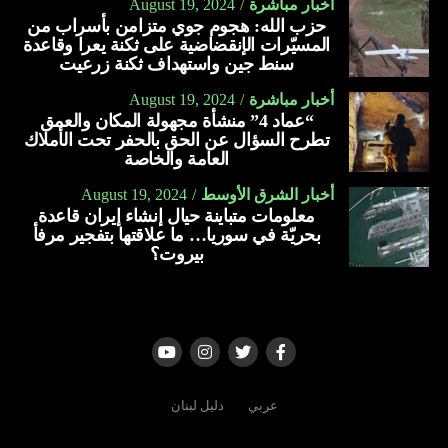
أخبار مباشرة
August 19, 2024
حزب الله: هجوم جوي متزامن بأسراب من
المسيّرات الإنقضاضية على ثكنة يعرا وقاعدة
سنط جين واستهداف ثكنة زرعيت
أخبار مباشرة
August 19, 2024
“عماد 4” منشأة مجهولة المكان والعمق
تطرح السؤال عن الحق بالحفر تحت الأملاك
العامة والخاصة
أخبار الشرق الأوسط
August 19, 2024
معلومات متباينة حيال إنشاء إيران قاعدة
بحريّة في سوريا… ما علاقتها بتفجير مرفأ
بيروت؟
عربي
دليل لبنان