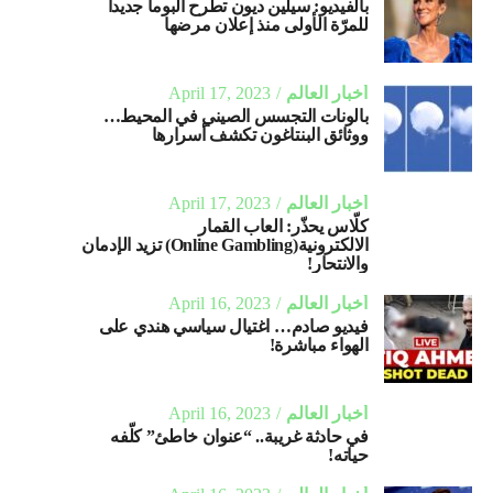
بالفيديو: سيلين ديون تطرح ألبوماً جديداً
للمرّة الأولى منذ إعلان مرضها
أخبار العالم
April 17, 2023
بالونات التجسس الصيني في المحيط…
ووثائق البنتاغون تكشف أسرارها
أخبار العالم
April 17, 2023
كلّاس يحذّر: العاب القمار
الالكترونية(Online Gambling) تزيد الإدمان
والانتحار!
أخبار العالم
April 16, 2023
فيديو صادم… اغتيال سياسي هندي على
الهواء مباشرة!
أخبار العالم
April 16, 2023
في حادثة غريبة.. “عنوان خاطئ” كلّفه
حياته!