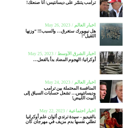
ترامب يتنمّر على ديسانتيس: أنا صنعتك!
أخبار العالم
May 26, 2023
هل نيويورك ستغرق… والسبب!!! “وزنها
الثقيل”!
أخبار الشرق الأوسط
May 25, 2023
أوكرانيا: الهجوم المضاد بدأ بالفعل…
أخبار العالم
May 24, 2023
المنافسة المحتملة بين ترامب
وديسانتيس… تشعل حسابات السباق إلى
البيت الأبيض!
أخبار احتماعية
May 22, 2023
بالفيديو – سيدة ترتدي ألوان علم أوكرانيا
تطلي نفسها بدم مزيف في مهرجان كان