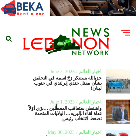
أخبار العالم
June 2, 2023
حزبالله يستنكر زجّ اسمه في التحقيق
بشأن مقتل جندي إيرلندي في جنوب
لبنان!
أخبار العالم
June 1, 2023
واشنطن ستعاقب المعطِّلين …برّي أوّلاً –
غداة لقاء الإليزيه… الولايات المتحدة
تضغط لانتخاب رئيس
أخبار العالم
May 30, 2023