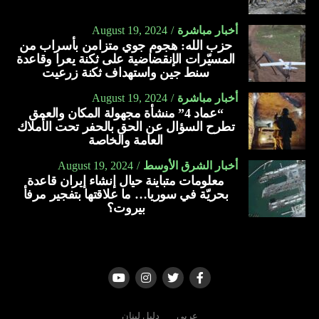
أخبار مباشرة
August 19, 2024
حزب الله: هجوم جوي متزامن بأسراب من
المسيّرات الإنقضاضية على ثكنة يعرا وقاعدة
سنط جين واستهداف ثكنة زرعيت
أخبار مباشرة
August 19, 2024
“عماد 4” منشأة مجهولة المكان والعمق
تطرح السؤال عن الحق بالحفر تحت الأملاك
العامة والخاصة
أخبار الشرق الأوسط
August 19, 2024
معلومات متباينة حيال إنشاء إيران قاعدة
بحريّة في سوريا… ما علاقتها بتفجير مرفأ
بيروت؟
عربي
دليل لبنان