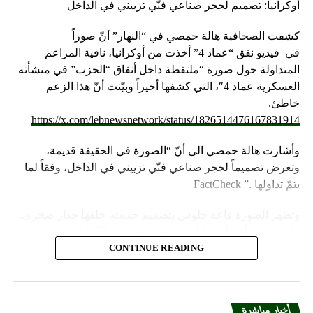
أوكرانيا: تصميم لحجر صناعي فنّي تزييني في الداخل
كشفت الصحافية هالة حمصي في “النهار” أنّ صوراً
في
فيديو
نفق “عماد 4” أخذت من أوكرانيا، نافية المزاعم
المتداولة حول صورة “ملتقطة داخل أنفاق “الحزب” في منشأته
العسكرية عماد 4″، التي كشفها أخيراً وبيّنت أنّ هذا الزعم
خاطئ.
https://x.com/lebnewsnetwork/status/1826514476167831914
وأشارت هالة حمصي الى أنّ “الصورة في الحقيقة قديمة،
وتعرض تصميماً لحجر صناعي فنّي تزييني في الداخل، وفقاً لما
يتمّ تداولها .” FactCheck
وتظهر الصورة قاعة جلوس بتصميم حديث، خلفها جدار صخري.
وقد نشرتها أخيراً حسابات مرفقة بالمزاعم الآتية (من دون
تدخل): “صالون الاستقبال بمنشأة عماد 4”.
CONTINUE READING
وأشارت “النهار” الى أنّ “انتشار الصورة جاء في وقت نشر
“الحزب”، الجمعة 16 آب 2024، فيديو مع مؤثرات صوتيّة وضوئيّة،
أخبار مباشرة
يظهر منشأة عسكرية محصّنة تتحرّك فيها آليات محمّلة