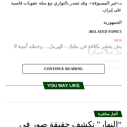
بـ«غير المسبوقة». وقد تصدر بالتوازي مع سلة عقوبات قاسية
على إيران.
الجمهورية
RELATED TOPICS:
UP NEX
لجيش ينتشر بكثافة في بعلبك – الهرمل… وخطته أمنية لا
شمل عملاً عسكرياً
DON'T MISS
خلال أيام.. وسيلة إعلامية ستُقفل في لبنان!
CONTINUE READING
YOU MAY LIKE
أخبار مباشرة
“النهار” تكشف حقيقة صور في