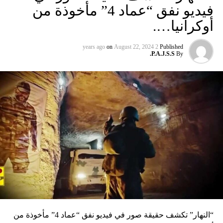
فيديو نفق “عماد 4” مأخوذة من
أوكرانيا….
on
August 22, 2024
2 years ago
Published
P.A.J.S.S.
By
“النهار” تكشف حقيقة صور في فيديو نفق “عماد 4” مأخوذة من