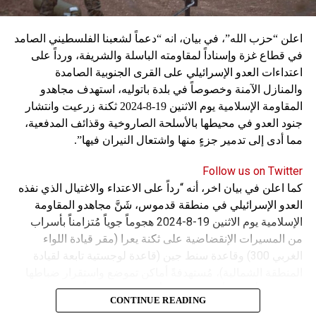
اعلن “حزب الله”، في بيان، انه “دعماً لشعبنا الفلسطيني الصامد
في قطاع غزة وإسناداً لمقاومته الباسلة ‌‏‌‏‌والشريفة، ورداً على
اعتداءات العدو الإسرائيلي على القرى الجنوبية الصامدة
والمنازل الآمنة وخصوصاً في بلدة باتوليه، استهدف مجاهدو
المقاومة الإسلامية يوم الاثنين 19-8-2024 ثكنة زرعيت وانتشار
جنود العدو في محيطها بالأسلحة الصاروخية وقذائف المدفعية،
مما أدى إلى تدمير جزءٍ منها واشتعال النيران فيها”.
Follow us on Twitter
كما اعلن في بيان اخر، أنه “رداً على الاعتداء والاغتيال الذي نفذه
العدو الإسرائيلي في منطقة قدموس، شَنَّ مجاهدو المقاومة
الإسلامية يوم الاثنين 19-8-2024 هجوماً جوياً مُتزامناً بأسراب
من المسيرات الإنقضاضية على ثكنة يعرا (مقر قيادة اللواء
الغربي 300) وقاعدة سنط جين (قاعدة لوجستية تابعة لقيادة
المنطقة الشمالية)، مُستهدفةً أماكن تموضع واستقرار ضباطها
وجنودها وأصابت أهدافها بدقة وأوقعت فيهم عدداً من القتلى
CONTINUE READING
والجرحى”.