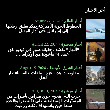
أخر الاخبار
أخبار العالم
August 22, 2024
الخطوط الجوية الأميركية تمدّد تعليق رحلاتها
إلى إسرائيل حتى آذار المقبل
أخبار مباشرة
August 22, 2024
“النهار” تكشف حقيقة صور في فيديو نفق
“عماد 4” مأخوذة من أوكرانيا….
أخبار الشرق الأوسط
August 19, 2024
مفاوضات هدنة غزة.. ملفات عالقة بانتظار
الحل
أخبار مباشرة
August 19, 2024
حزب الله: هجوم جوي متزامن بأسراب من
المسيّرات الإنقضاضية على ثكنة يعرا وقاعدة
سنط جين واستهداف ثكنة زرعيت