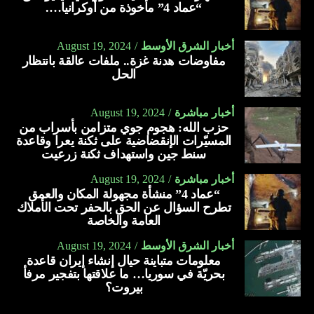
“عماد 4” مأخوذة من أوكرانيا….
أخبار الشرق الأوسط
August 19, 2024
مفاوضات هدنة غزة.. ملفات عالقة بانتظار
الحل
أخبار مباشرة
August 19, 2024
حزب الله: هجوم جوي متزامن بأسراب من
المسيّرات الإنقضاضية على ثكنة يعرا وقاعدة
سنط جين واستهداف ثكنة زرعيت
أخبار مباشرة
August 19, 2024
“عماد 4” منشأة مجهولة المكان والعمق
تطرح السؤال عن الحق بالحفر تحت الأملاك
العامة والخاصة
أخبار الشرق الأوسط
August 19, 2024
معلومات متباينة حيال إنشاء إيران قاعدة
بحريّة في سوريا… ما علاقتها بتفجير مرفأ
بيروت؟