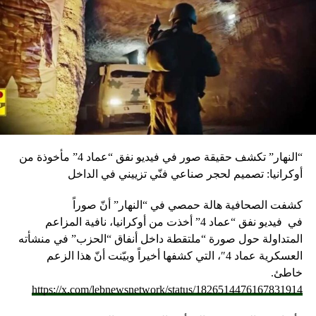
“النهار” تكشف حقيقة صور في فيديو نفق “عماد 4” مأخوذة من
أوكرانيا: تصميم لحجر صناعي فنّي تزييني في الداخل
كشفت الصحافية هالة حمصي في “النهار” أنّ صوراً
في
فيديو
نفق “عماد 4” أخذت من أوكرانيا، نافية المزاعم
المتداولة حول صورة “ملتقطة داخل أنفاق “الحزب” في منشأته
العسكرية عماد 4″، التي كشفها أخيراً وبيّنت أنّ هذا الزعم
خاطئ.
https://x.com/lebnewsnetwork/status/1826514476167831914