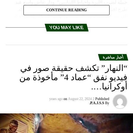
CONTINUE READING
YOU MAY LIKE
أخبار مباشرة
“النهار” تكشف حقيقة صور في
فيديو نفق “عماد 4” مأخوذة من
أوكرانيا….
on
August 22, 2024
2 years ago
Published
P.A.J.S.S.
By