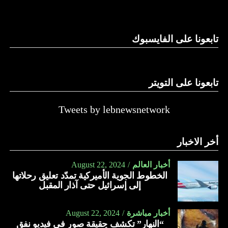
وغيرها، على الرغم من الإجماع اللبناني على ضرورة استعادة
الدولة…
تابعونا على الفايسبوك
النهار
تابعونا على التويتر
Tweets by lebnewsnetwork
أخر الاخبار
أخبار العالم
August 22, 2024
الخطوط الجوية الأميركية تمدّد تعليق رحلاتها
إلى إسرائيل حتى آذار المقبل
أخبار مباشرة
August 22, 2024
“النهار” تكشف حقيقة صور في فيديو نفق