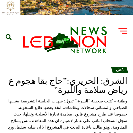
لبنان
الشرق: الحريري:”حاج بقا هجوم ع
رياض سلامة والليرة”
وطنية – كتبت صحيفة “الشرق” تقول: شهدت الجلسة التشريعية بشقيها
الصباحي والمسائي سجالات ونقاشات، اتخذ بعضها طابع السخونة،
خصوصا عند طرح مشروع قانون معاهدة تجارة الأسلحة ونقلها، حيث
سجل انسحاب النائب علي عمار لاعتباره ان هذه المعاهدة تمس بسلاح
المقاومة، وهو طالب باعادة البحث في المشروع الا ان طلبه سقط، ورد