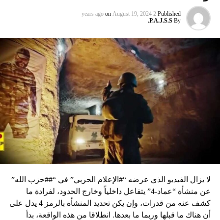
on
August 19, 2024
2 years ago
Published
P.A.J.S.S.
By
لا يزال الفيديو الذي عرضه “#الإعلام الحربي” في “##حزب الله”
عن منشأة “عماد-4” يتفاعل داخلياً وخارج الحدود، لفرادة ما
كشف عنه من قدرات، وإن يكن تحديد المنشأة بالرمز 4 يدل على
أن هناك ما قبلها وربما ما بعدها. انطلاقا من هذه الواقعة، بدأ