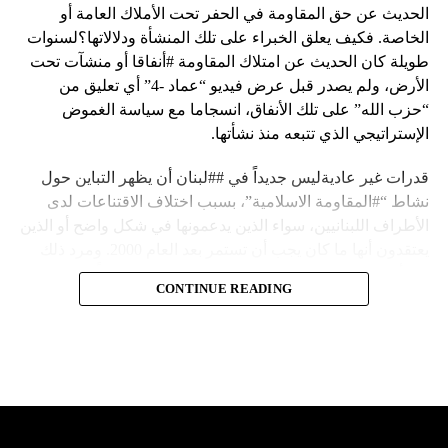
الحديث عن حق المقاومة في الحفر تحت الأملاك العامة أو
الخاصة. فكيف يعلق الخبراء على تلك المنشأة ودلالاتها؟لسنوات
طويلة كان الحديث عن امتلاك المقاومة #أنفاقا أو منشآت تحت
الأرض، ولم يصدر قبل عرض فيديو “عماد -4” أي تعليق من
“حزب الله” على تلك الأنفاق، انسجاما مع سياسة الغموض
الإستراتيجي الذي تتبعه منذ نشأتها.
قدرات غير عاديةليس جديداً في ##لبنان أن يظهر التباين حول
نشاط “#المقاومة الاسلامية”، بسبب اختلاف الاقتناعات لدى
الأطراف اللبنانيين، سواء الذين يدعمونها في شكل واضح أو الذين
يعتقدون أنها ما كان يجب أن تستمر بعد العام 2000. ومرد ذلك
إلى أن المقاومة ضد الاحتلال الإسرائيلي لم تكن يوماً محط
CONTINUE READING
إجماع داخلي، وإن كانت القوى اللبنانية المؤمنة بالصراع ضد
العدو الإسرائيلي لم تبدل في مواقفها.لكن التباين يصل إلى حدود
تخطت دور المقاومة، وهناك من يعترض على إقامة “حزب الله”
منشآت تحت الأرض، ويسأل عن تطبيق القانون اللبناني في
استغلال باطن الأرض.
والحال أن القانون اللبناني لا يطبق على الأملاك البحرية والنهرية