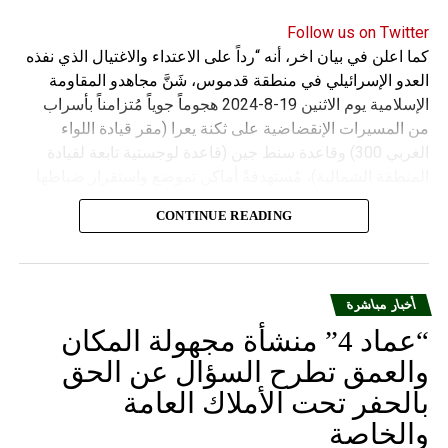
Follow us on Twitter
كما اعلن في بيان اخر، أنه “رداً على الاعتداء والاغتيال الذي نفذه
العدو الإسرائيلي في منطقة قدموس، شَنَّ مجاهدو المقاومة
الإسلامية يوم الاثنين 19-8-2024 هجوماً جوياً مُتزامناً بأسراب
من المسيرات الإنقضاضية على ثكنة يعرا (مقر قيادة اللواء
الغربي 300) وقاعدة سنط جين (قاعدة لوجستية تابعة لقيادة
المنطقة الشمالية)، مُستهدفةً أماكن تموضع واستقرار ضباطها
وجنودها وأصابت أهدافها بدقة وأوقعت فيهم عدداً من القتلى
CONTINUE READING
والجرحى”.
أخبار مباشرة
“عماد 4” منشأة مجهولة المكان
والعمق تطرح السؤال عن الحق
بالحفر تحت الأملاك العامة
والخاصة