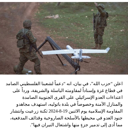
اعلن “حزب الله”، في بيان، انه “دعماً لشعبنا الفلسطيني الصامد
في قطاع غزة وإسناداً لمقاومته الباسلة ‌‏‌‏‌والشريفة، ورداً على
اعتداءات العدو الإسرائيلي على القرى الجنوبية الصامدة
والمنازل الآمنة وخصوصاً في بلدة باتوليه، استهدف مجاهدو
المقاومة الإسلامية يوم الاثنين 19-8-2024 ثكنة زرعيت وانتشار
جنود العدو في محيطها بالأسلحة الصاروخية وقذائف المدفعية،
مما أدى إلى تدمير جزءٍ منها واشتعال النيران فيها”.