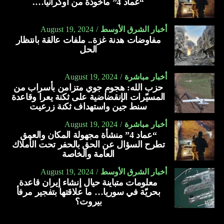
“عماد 4” مأخوذة من أوكرانيا….
أخبار الشرق الأوسط
August 19, 2024
مفاوضات هدنة غزة.. ملفات عالقة بانتظار
الحل
أخبار مباشرة
August 19, 2024
حزب الله: هجوم جوي متزامن بأسراب من
المسيّرات الإنقضاضية على ثكنة يعرا وقاعدة
سنط جين واستهداف ثكنة زرعيت
أخبار مباشرة
August 19, 2024
“عماد 4” منشأة مجهولة المكان والعمق
تطرح السؤال عن الحق بالحفر تحت الأملاك
العامة والخاصة
أخبار الشرق الأوسط
August 19, 2024
معلومات متباينة حيال إنشاء إيران قاعدة
بحريّة في سوريا… ما علاقتها بتفجير مرفأ
بيروت؟