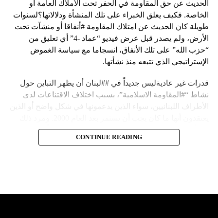
الحديث عن حق المقاومة في الحفر تحت الأملاك العامة أو
الخاصة. فكيف يعلق الخبراء على تلك المنشأة ودلالاتها؟لسنوات
طويلة كان الحديث عن امتلاك المقاومة #أنفاقا أو منشآت تحت
الأرض، ولم يصدر قبل عرض فيديو “عماد -4” أي تعليق من
“حزب الله” على تلك الأنفاق، انسجاما مع سياسة الغموض
الإستراتيجي الذي تتبعه منذ نشأتها.
قدرات غير عاديةليس جديداً في ##لبنان أن يظهر التباين حول
نشاط “#المقاومة الاسلامية”، بسبب اختلاف الاقتناعات لدى
الأطراف اللبنانيين، سواء الذين يدعمونها في شكل واضح أو الذين
يعتقدون أنها ما كان يجب أن تستمر بعد العام 2000. ومرد ذلك
إلى أن المقاومة ضد الاحتلال الإسرائيلي لم تكن يوماً محط
CONTINUE READING
إجماع داخلي، وإن كانت القوى اللبنانية المؤمنة بالصراع ضد
العدو الإسرائيلي لم تبدل في مواقفها.لكن التباين يصل إلى حدود
تخطت دور المقاومة، وهناك من يعترض على إقامة “حزب الله”
منشآت تحت الأرض، ويسأل عن تطبيق القانون اللبناني في
استغلال باطن الأرض.
والحال أن القانون اللبناني لا يطبق على الأملاك البحرية والنهرية