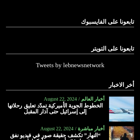
وغيرها، على الرغم من الإجماع اللبناني على ضرورة استعادة
الدولة…
تابعونا على الفايسبوك
النهار
تابعونا على التويتر
Tweets by lebnewsnetwork
أخر الاخبار
أخبار العالم
August 22, 2024
الخطوط الجوية الأميركية تمدّد تعليق رحلاتها
إلى إسرائيل حتى آذار المقبل
أخبار مباشرة
August 22, 2024
“النهار” تكشف حقيقة صور في فيديو نفق