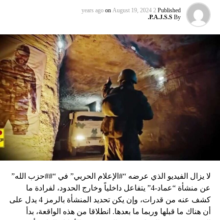
on
August 19, 2024
2 years ago
Published
P.A.J.S.S.
By
لا يزال الفيديو الذي عرضه “#الإعلام الحربي” في “##حزب الله”
عن منشأة “عماد-4” يتفاعل داخلياً وخارج الحدود، لفرادة ما
كشف عنه من قدرات، وإن يكن تحديد المنشأة بالرمز 4 يدل على
أن هناك ما قبلها وربما ما بعدها. انطلاقا من هذه الواقعة، بدأ