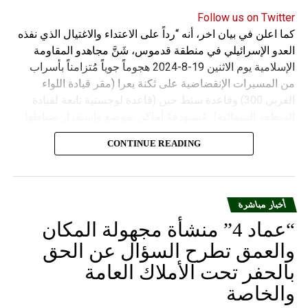
Follow us on Twitter
كما اعلن في بيان اخر، أنه “رداً على الاعتداء والاغتيال الذي نفذه
العدو الإسرائيلي في منطقة قدموس، شَنَّ مجاهدو المقاومة
الإسلامية يوم الاثنين 19-8-2024 هجوماً جوياً مُتزامناً بأسراب
من المسيرات الإنقضاضية على ثكنة يعرا (مقر قيادة اللواء
الغربي 300) وقاعدة سنط جين (قاعدة لوجستية تابعة لقيادة
المنطقة الشمالية)، مُستهدفةً أماكن تموضع واستقرار ضباطها
وجنودها وأصابت أهدافها بدقة وأوقعت فيهم عدداً من القتلى
CONTINUE READING
والجرحى”.
أخبار مباشرة
“عماد 4” منشأة مجهولة المكان
والعمق تطرح السؤال عن الحق
بالحفر تحت الأملاك العامة
والخاصة