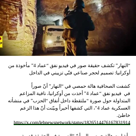
“النهار” تكشف حقيقة صور في فيديو نفق “عماد 4” مأخوذة من
أوكرانيا: تصميم لحجر صناعي فنّي تزييني في الداخل
كشفت الصحافية هالة حمصي في “النهار” أنّ صوراً
في
فيديو
نفق “عماد 4” أخذت من أوكرانيا، نافية المزاعم
المتداولة حول صورة “ملتقطة داخل أنفاق “الحزب” في منشأته
العسكرية عماد 4″، التي كشفها أخيراً وبيّنت أنّ هذا الزعم
خاطئ.
https://x.com/lebnewsnetwork/status/1826514476167831914
وأشارت هالة حمصي الى أنّ “الصورة في الحقيقة قديمة،