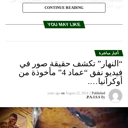
دون اتفاق الموارنة لا يقوم لبنان
CONTINUE READING
YOU MAY LIKE
أخبار مباشرة
“النهار” تكشف حقيقة صور في
فيديو نفق “عماد 4” مأخوذة من
أوكرانيا….
on
August 22, 2024
2 years ago
Published
P.A.J.S.S.
By