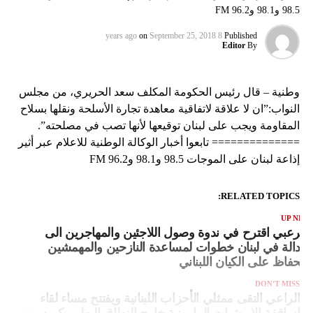
98.5 و98.1 و96.2 FM
on
September 25, 2018
8 years ago
Published
Editor
By
وطنية – قال رئيس الحكومة المكلف سعد الحريري، من مجلس
النواب:”ان لا علاقة لاتفاقية معاهدة تجارة الأسلحة ونقلها بسلاح
المقاومة ويجب على لبنان توقيعها لأنها تصب في مصلحته”.
============== تابعوا أخبار الوكالة الوطنية للاعلام عبر أثير
إذاعة لبنان على الموجات 98.5 و98.1 و96.2 FM
RELATED TOPICS:
UP NEX
لمرعبي اقترح في ندوة وصول اللاجئين والمهاجرين الى
لعدالة في لبنان خطوات لمساعدة النازحين والمهمشين
الحفاظ على الكيان اللبناني
DON'T MISS
الراعي التقى ممثلي الأحزاب اللبنانية ويفتتح مساء لقاء
اساقفة الابرشيات المارونية خارج النطاق البطريركي: من