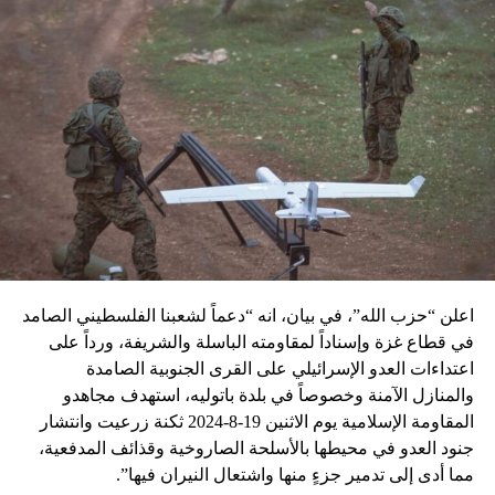
اعلن “حزب الله”، في بيان، انه “دعماً لشعبنا الفلسطيني الصامد
في قطاع غزة وإسناداً لمقاومته الباسلة ‌‏‌‏‌والشريفة، ورداً على
اعتداءات العدو الإسرائيلي على القرى الجنوبية الصامدة
والمنازل الآمنة وخصوصاً في بلدة باتوليه، استهدف مجاهدو
المقاومة الإسلامية يوم الاثنين 19-8-2024 ثكنة زرعيت وانتشار
جنود العدو في محيطها بالأسلحة الصاروخية وقذائف المدفعية،
مما أدى إلى تدمير جزءٍ منها واشتعال النيران فيها”.