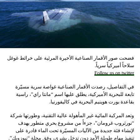
علماً أن الجيش الإسرائيلي يحتفظ بمخزون كبير من الأسلحة
احتياطيا في حال نشوب حرب محتملة مع لبنان، وفق ما أكد
مسؤولون إسرائيليون حاليون وسابقون.
وكانت وزارة الخارجية أرجأت في مايو، فقط تسليم قنابل زنة
2000 رطل و500 رطل إلى إسرائيل بسبب مخاوف بشأن سقوط
ضحايا من المدنيين في مدينة رفح.
فضحت صور الأقمار الصناعية الأخيرة المرئية على خرائط غوغل
إلا أن نتنياهو خرج الأسبوع المضي بتصريحات نارية، ومفاجئة
سلاحاً أميركياً سرياً.
حول مماطلة أميركا في تسليم تل أبيب أسلحة
Follow us on twitter
ما أثار حفيظة البيت الأبيض الذي وصف تلك التصريحات بالمخيبة
في التفاصيل، رصدت الأقمار الصناعية غواصة سرية مسيّرة
للآمال.
تابعة للبحرية الأميركية، يطلق عليها اسم “مانتا راي”، راسية
بقاعدة بورت هوينيم البحرية في كاليفورنيا.
وتعد المركبة المائية غير المأهولة عالية التقنية، وطورتها شركة
“نورثروب غرومان”، جزءاً من مشروع بحري متطور يهدف
لإنشاء فئة جديدة من الآليات المسيّرة تحت الماء قادرة على
تنفيذ مهام طويلة الأمد دون تدخل بشري، وفق مجلة “نيوزويك”.