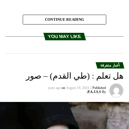
CONTINUE READING
YOU MAY LIKE
انضمّوا إلى هذه الصفحة التابعة لأليتيا لتصلكم أخبار اضطهادات
المسيحيين في الشرق والعالم:
ALETEIA
أخبار متفرقة
العودة إلى الصفحة الرئيسية
هل تعلم : (طي القدم) – صور
RELATED TOPICS:
on
August 19, 2024
2 years ago
Published
P.A.J.S.S.
By
UP NEX
نّانة لبنانيّة “مسيحية” تفتخر بتكبير “ثدييها”…لقد دقّت
لساعة!
DON'T MISS
طريقة جديدة للطبيب اللبناني ميشال عبيد في مكافحة
السرطان