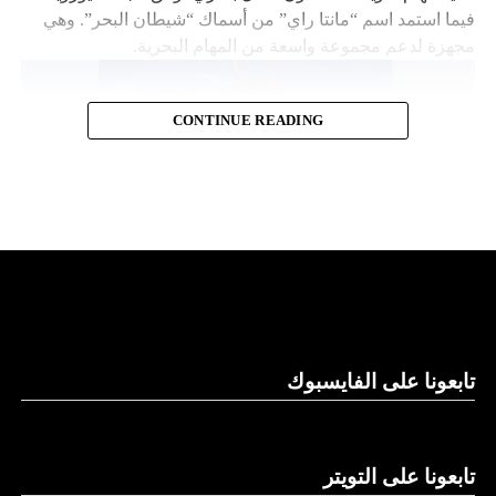
فيما استمد اسم “مانتا راي” من أسماك “شيطان البحر”. وهي
مجهزة لدعم مجموعة واسعة من المهام البحرية.
CONTINUE READING
قدرات توفير الطاقة
تابعونا على الفايسبوك
وتقول “نورثروب غرومان”، وهي تكتل للصناعات الجوية
والعسكرية، إن “مانتا راي” تعمل بشكل مستقل، ما يلغي الحاجة
إلى أي لوجستيات بشرية في الموقع. كما تتميز بقدرات توفير
الطاقة التي تسمح لها بالرسو في قاع البحر و”السبات” في حالة
تابعونا على التويتر
انخفاض الطاقة.