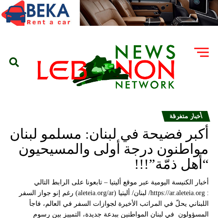
أخبار متفرقة
أكبر فضيحة في لبنان: مسلمو لبنان
مواطنون درجة أولى والمسيحيون
“أهل ذمّة”!!!
أخبار الكنيسة اليومية عبر موقع أليتيا – تابعونا على الرابط التالي
: https://ar.aleteia.org/ لبنان/ أليتيا (aleteia.org/ar) رغم إنو جواز السفر
اللبناني يحلّ في المراتب الأخيرة لجوازات السفر في العالم، فاجأ
المسؤولون في لبنان المواطنين ببدعة جديدة، التمييز بين رسوم