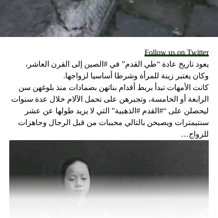
Follow us on Twitter
يعود تاريخ عادة “طي القدم” في #الصين إلى القرن العاشر،
وكان يعتبر زينة للمرأة وشرطا أساسيا لزواجها.
كانت الأمهات تبدأ بربط أقدام بناتهن بضمادات منذ بلوغهن سن
الرابعة أو الخامسة، وتجبرهن على تحمل الآلام خلال عدة سنوات
ليحصلن على “#القدم #الذهبية” التي لا يزيد طولها عن عشر
سنتيمترات ويصبحن بالتالي محببات من قبل الرجال وجاهزات
للزواج…