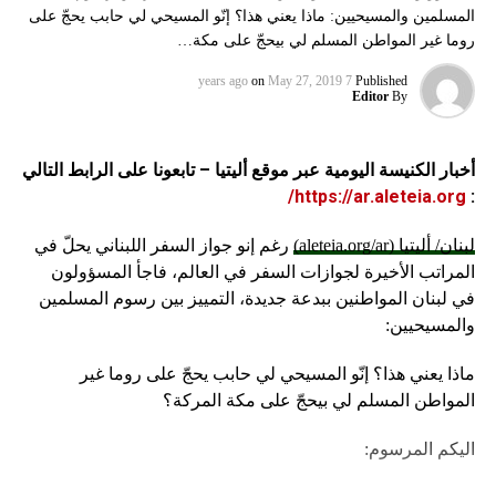
المسلمين والمسيحيين: ماذا يعني هذا؟ إنّو المسيحي لي حابب يحجّ على
روما غير المواطن المسلم لي بيحجّ على مكة…
on
May 27, 2019
7 years ago
Published
Editor
By
أخبار الكنيسة اليومية عبر موقع أليتيا – تابعونا على الرابط التالي
https://ar.aleteia.org/
:
لبنان/ أليتيا (aleteia.org/ar)
رغم إنو جواز السفر اللبناني يحلّ في
المراتب الأخيرة لجوازات السفر في العالم، فاجأ المسؤولون
في لبنان المواطنين ببدعة جديدة، التمييز بين رسوم المسلمين
والمسيحيين:
ماذا يعني هذا؟ إنّو المسيحي لي حابب يحجّ على روما غير
المواطن المسلم لي بيحجّ على مكة المركة؟
اليكم المرسوم: