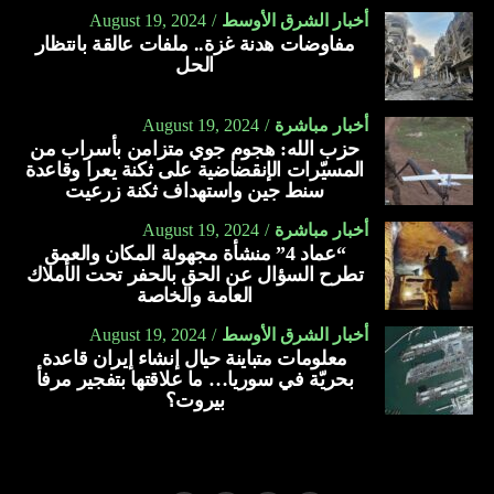
أخبار الشرق الأوسط
August 19, 2024
مفاوضات هدنة غزة.. ملفات عالقة بانتظار
الحل
أخبار مباشرة
August 19, 2024
حزب الله: هجوم جوي متزامن بأسراب من
المسيّرات الإنقضاضية على ثكنة يعرا وقاعدة
سنط جين واستهداف ثكنة زرعيت
أخبار مباشرة
August 19, 2024
“عماد 4” منشأة مجهولة المكان والعمق
تطرح السؤال عن الحق بالحفر تحت الأملاك
العامة والخاصة
أخبار الشرق الأوسط
August 19, 2024
معلومات متباينة حيال إنشاء إيران قاعدة
بحريّة في سوريا… ما علاقتها بتفجير مرفأ
بيروت؟