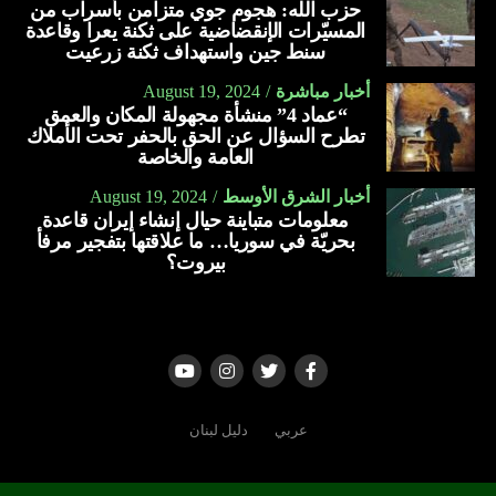
حزب الله: هجوم جوي متزامن بأسراب من
المسيّرات الإنقضاضية على ثكنة يعرا وقاعدة
سنط جين واستهداف ثكنة زرعيت
أخبار مباشرة
August 19, 2024
“عماد 4” منشأة مجهولة المكان والعمق
تطرح السؤال عن الحق بالحفر تحت الأملاك
العامة والخاصة
أخبار الشرق الأوسط
August 19, 2024
معلومات متباينة حيال إنشاء إيران قاعدة
بحريّة في سوريا… ما علاقتها بتفجير مرفأ
بيروت؟
عربي
دليل لبنان