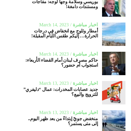
بوريسي وسلامة وجهاً لوجه: مفاجآت
ومستندات دامغة!
أخبار مباشرة
March 14, 2023
أمطار وثلوج مع انخفاض في درجات
الحرارة… إليكم طقس الأيام المقبلة!
أخبار مباشرة
March 14, 2023
حاكم مصرف لبنان أمام القضاء الأربعاء:
استجواب أم حضور؟
أخبار مباشرة
March 13, 2023
جديد عصابات المخدرات: عمال “دليفري”
للترويج والبيع؟
أخبار مباشرة
March 13, 2023
منخفض جويّ إبتداءً من بعد ظهر اليوم..
إلى متى يستمر؟