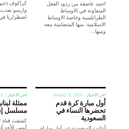
كراكوف (جنو
احمد عاصفة من ردود الفعل
وارسو نفذت م
المتفاوتة في الاوساط
اضطراريا في 
الطرابلسية وخاصة الاوساط
الاسلامية. منها المتضامنة معه
ومنها...
اخر الاخبار
January 9, 2018
اخر الاخبار
18
أول مبارة كرة قدم
ممثلة لبنا
تحضرها النساء في
مسلسل إس
السعودية
كشفت قناة “ال
أمس الأحد أن
أعلنت السعودية عن أول مباراة