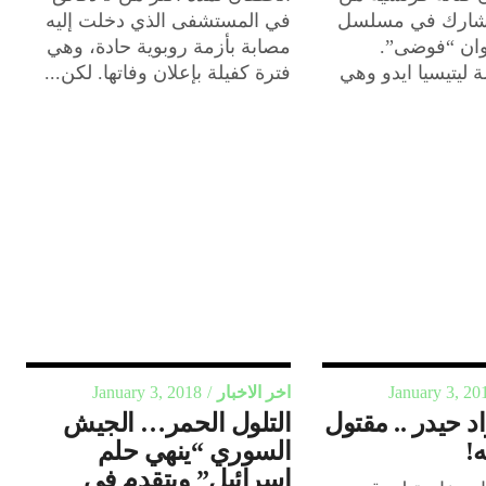
تشارك في مسلسل
في المستشفى الذي دخلت إليه
وان “فوضى”.
مصابة بأزمة روبوية حادة، وهي
 ليتيسيا ايدو وهي
فترة كفيلة بإعلان وفاتها. لكن...
January 3, 20
اخر الاخبار
January 3, 2018
 حيدر .. مقتول
التلول الحمر… الجيش
!
السوري “ينهي حلم
إسرائيل” ويتقدم في