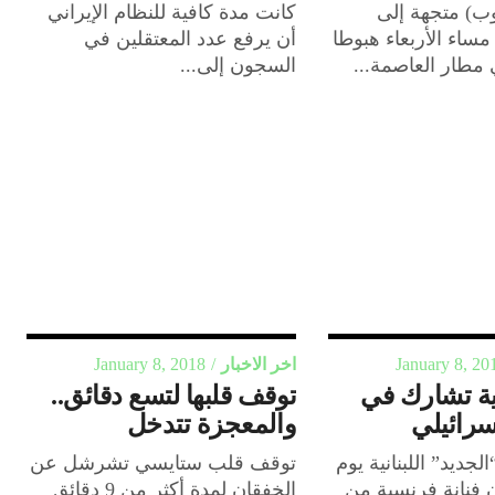
ب) متجهة إلى
كانت مدة كافية للنظام الإيراني
ساء الأربعاء هبوطا
أن يرفع عدد المعتقلين في
مطار العاصمة...
السجون إلى...
January 8, 20
اخر الاخبار
January 8, 2018
نية تشارك في
توقف قلبها لتسع دقائق..
رائيلي
والمعجزة تتدخل
جديد” اللبنانية يوم
توقف قلب ستايسي تشرشل عن
 فنانة فرنسية من
الخفقان لمدة أكثر من 9 دقائق