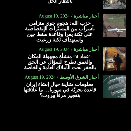
بانتظار الحل
أخبار مباشرة
August 19, 2024
حزب الله: هجوم جوي متزامن
بأسراب من المسيّرات الإنقضاضية
على ثكنة يعرا وقاعدة سنط جين
واستهداف ثكنة زرعيت
أخبار مباشرة
August 19, 2024
“عماد 4” منشأة مجهولة المكان
والعمق تطرح السؤال عن الحق
بالحفر تحت الأملاك العامة والخاصة
أخبار الشرق الأوسط
August 19, 2024
معلومات متباينة حيال إنشاء إيران
قاعدة بحريّة في سوريا… ما علاقتها
بتفجير مرفأ بيروت؟