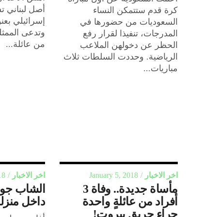
أصل لبناني 
كرة قدم ستتمكن النساء
إسرائيلي بعن
السعوديات من حضورها في
وتدعى الممثلة
المدرجات، تنفيذا لقرار رفع
من عائلة...
الحظر عن دخولهن الملاعب
الرياضية. وحددت السلطات ثلاث
مباريات...
اخر الاخبار
January 5, 2018
اخر الاخبار
18
مأساة جديدة.. وفاة 3
الشاب جواد
أفراد من عائلةٍ واحدة
داخل منزله
جراء حريق بيروت!