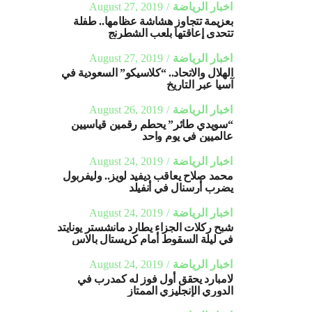
اخبار الرياضة
August 27, 2019
بعزيمة تتجاوز هشاشة عظامها.. طفلة
تتحدى إعاقتها بلعب الشطرنج
اخبار الرياضة
August 27, 2019
الهلال والاتحاد.. “كلاسيكو” السعودية في
آسيا عبر التاريخ
اخبار الرياضة
August 26, 2019
“سويدي طائر” يحطم رقمين قياسيين
عالميين في يوم واحد
اخبار الرياضة
August 24, 2019
محمد صلاح يعاقب ديفيد لويز.. وليفربول
يضرب أرسنال في أنفيلد
اخبار الرياضة
August 24, 2019
شبح ركلات الجزاء يطارد مانشستر يونايتد
في ليلة السقوط أمام كريستال بالاس
اخبار الرياضة
August 24, 2019
لامبارد يحقق أول فوز له كمدرب في
الدوري الإنجليزي الممتاز