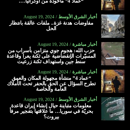
“عماد 4” مأخوذة من أوكرانيا….
أخبار الشرق الأوسط
August 19, 2024
مفاوضات هدنة غزة.. ملفات عالقة بانتظار
الحل
أخبار مباشرة
August 19, 2024
حزب الله: هجوم جوي متزامن بأسراب من
المسيّرات الإنقضاضية على ثكنة يعرا وقاعدة
سنط جين واستهداف ثكنة زرعيت
أخبار مباشرة
August 19, 2024
“عماد 4” منشأة مجهولة المكان والعمق
تطرح السؤال عن الحق بالحفر تحت الأملاك
العامة والخاصة
أخبار الشرق الأوسط
August 19, 2024
معلومات متباينة حيال إنشاء إيران قاعدة
بحريّة في سوريا… ما علاقتها بتفجير مرفأ
بيروت؟