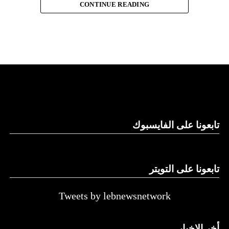
وأضاف: “الواقع في هذه اللحظة أن العقبة الوحيدة بين شعب
CONTINUE READING
غزة ووقف إطلاق نار هي حماس”.
وأشار إلى صعوبات في التفاوض مع حماس التي تعتبرها الولايات
المتحدة مجموعة إرهابية ولا تدخل في محادثات مباشرة معها.
وقال إن “قادة حماس الذين نجري معهم محادثات غير مباشرة،
عبر القطريين وعبر المصريين، يعيشون بالطبع خارج غزة”.
وتابع أن “صانعي القرار في نهاية المطاف هم أولئك الموجودون
في غزة نفسها والذين ليس لدى أي منا اتصال مباشر معهم”.
تابعونا على الفايسبوك
تابعونا على التويتر
Tweets by lebnewsnetwork
أخر الاخبار