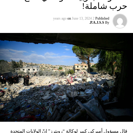
حرب شاملة!
on
June 13, 2024
2 years ago
Published
P.A.J.S.S.
By
قال مسؤول أميركي كبير لوكالة “رويترز” إنّ الولايات المتحدة