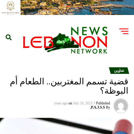
عناوين
قضية تسمم المغتربين.. الطعام أم
البوظة؟
on
July 24, 2023
3 years ago
Published
P.A.J.S.S.
By