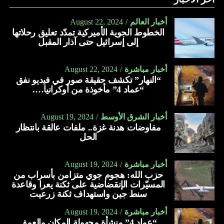
أخبار العالم
August 22, 2024
الخطوط الجوية الأميركية تمدّد تعليق رحلاتها
إلى إسرائيل حتى آذار المقبل
أخبار مباشرة
August 22, 2024
“النهار” تكشف حقيقة صور في فيديو نفق
“عماد 4” مأخوذة من أوكرانيا….
أخبار الشرق الأوسط
August 19, 2024
مفاوضات هدنة غزة.. ملفات عالقة بانتظار
الحل
أخبار مباشرة
August 19, 2024
حزب الله: هجوم جوي متزامن بأسراب من
المسيّرات الإنقضاضية على ثكنة يعرا وقاعدة
سنط جين واستهداف ثكنة زرعيت
أخبار مباشرة
August 19, 2024
“عماد 4” منشأة مجهولة المكان والعمق