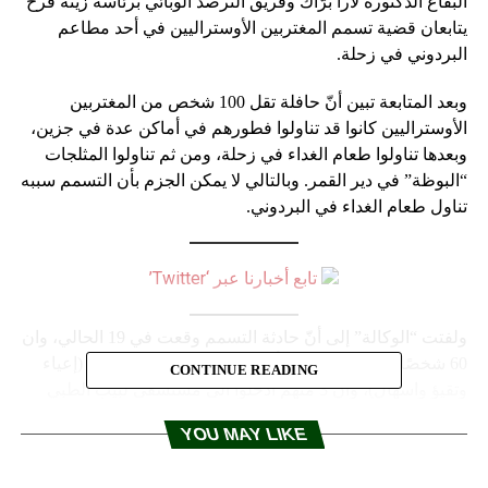
البقاع الدكتورة لارا برّاك وفريق الترصد الوبائي برئاسة زينة فرح
يتابعان قضية تسمم المغتربين الأوستراليين في أحد مطاعم
البردوني في زحلة.
وبعد المتابعة تبين أنّ حافلة تقل 100 شخص من المغتربين
الأوستراليين كانوا قد تناولوا فطورهم في أماكن عدة في جزين،
وبعدها تناولوا طعام الغداء في زحلة، ومن ثم تناولوا المثلجات
“البوظة” في دير القمر. وبالتالي لا يمكن الجزم بأن التسمم سببه
تناول طعام الغداء في البردوني.
تابع أخبارنا عبر ‘Twitter’
ولفتت “الوكالة” إلى أنّ حادثة التسمم وقعت في 19 الحالي، وان
60 شخصًا أصيبوا بالتسمم بأعراض خفيفة الى متوسطة (إعياء
CONTINUE READING
وتقيؤ واسهال)، وأنّ 3 منهم أدخلوا الى مستشفى لبيب الطبي
في صيدا.
YOU MAY LIKE
هذا وسترسل وزارة الصحة يوم غد فريقًا إلى مطاعم البردوني