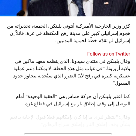
كرّر وزير الخارجية الأميركية أنتوني بلينكن، الجمعة، تحذيراته من
هجوم إسرائيلي كبير على مدينة رفح المكتظة في غزة، قائلاً إن
إسرائيل لم تقدّم خطّة لحماية المدنيين.
Follow us on Twitter
وقال بلينكن في منتدى سيدونا، الذي ينظمه معهد ماكين في
ولاية أريزونا: “في غياب مثل هذه الخطة، لا يمكننا دعم عملية
عسكرية كبيرة في رفح لأنّ الضرر الذي ستُحدِثه يتجاوز حدود
المقبول”.
كما اعتبر بلينكن أن حركة حماس هي “العقبة الوحيدة” أمام
التوصل إلى وقف إطلاق نار مع إسرائيل في قطاع غزة.
وقال: “ننتظر لنرى ما إذا كان بإمكانهم فعلا قبول الإجابة بـ نعم
بشأن وقف إطلاق النار وإطلاق سراح الرهائن”.