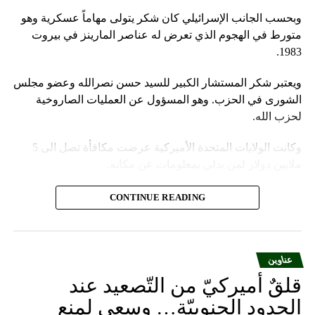
وبحسب الجانب الإسرائيلي كان شكر يتولى مهاماً عسكرية وهو
متورط في الهجوم الذي تعرض له عناصر المارينز في بيروت
1983.
ويعتبر شكر المستشار الكبير للسيد حسن نصرالله وعضو مجلس
الشورى في الحزب. وهو المسؤول عن العمليات الصاروخية
لحزب الله.
وكانت الولايات المتحدة الأميركية عرضت مكافأة تصل الى 5
ملايين دولار لمن يدلي بمعلومات عن مكانه.
وفيما تؤكد وسائل الاعلام الإسرائيلية ان العملية نجحت، أعلن
CONTINUE READING
مصدر في “حزب الله” أن العملية فشلت، وقال: “إن الهجوم
على الضاحية كان بالفعل يستهدف قيادياً بارزاً في الحزب لكنه
فشل”.
عناوين
قلقٌ أميركيّ من التّصعيد عند
الحدود الجنوبيّة… وسعي لمنع