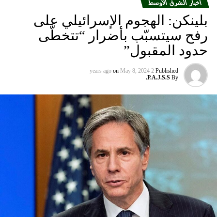
أخبار الشرق الأوسط
بلينكن: الهجوم الإسرائيلي على
رفح سيتسبّب بأضرار “تتخطّى
حدود المقبول”
on
May 8, 2024
2 years ago
Published
P.A.J.S.S.
By