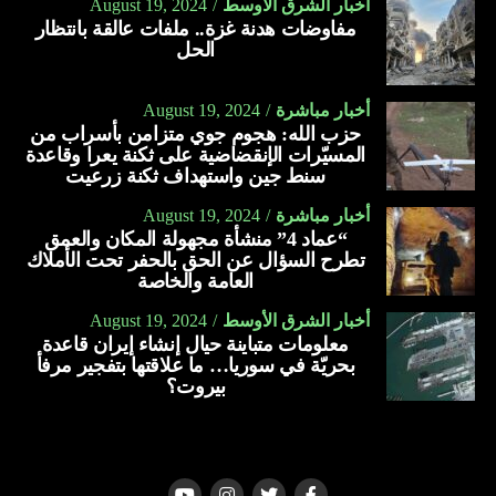
أخبار الشرق الأوسط
August 19, 2024
مفاوضات هدنة غزة.. ملفات عالقة بانتظار
الحل
أخبار مباشرة
August 19, 2024
حزب الله: هجوم جوي متزامن بأسراب من
المسيّرات الإنقضاضية على ثكنة يعرا وقاعدة
سنط جين واستهداف ثكنة زرعيت
أخبار مباشرة
August 19, 2024
“عماد 4” منشأة مجهولة المكان والعمق
تطرح السؤال عن الحق بالحفر تحت الأملاك
العامة والخاصة
أخبار الشرق الأوسط
August 19, 2024
معلومات متباينة حيال إنشاء إيران قاعدة
بحريّة في سوريا… ما علاقتها بتفجير مرفأ
بيروت؟