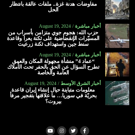
مفاوضات هدنة غزة.. ملفات عالقة بانتظار
الحل
أخبار مباشرة
August 19, 2024
حزب الله: هجوم جوي متزامن بأسراب من
المسيّرات الإنقضاضية على ثكنة يعرا وقاعدة
سنط جين واستهداف ثكنة زرعيت
أخبار مباشرة
August 19, 2024
“عماد 4” منشأة مجهولة المكان والعمق
تطرح السؤال عن الحق بالحفر تحت الأملاك
العامة والخاصة
أخبار الشرق الأوسط
August 19, 2024
معلومات متباينة حيال إنشاء إيران قاعدة
بحريّة في سوريا… ما علاقتها بتفجير مرفأ
بيروت؟