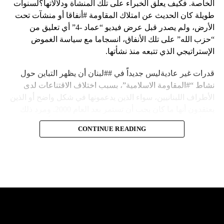
الخاصة. فكيف يعلق الخبراء على تلك المنشأة ودلالاتها؟لسنوات
طويلة كان الحديث عن امتلاك المقاومة #أنفاقا أو منشآت تحت
الأرض، ولم يصدر قبل عرض فيديو “عماد -4” أي تعليق من
“حزب الله” على تلك الأنفاق، انسجاما مع سياسة الغموض
الإستراتيجي الذي تتبعه منذ نشأتها.
قدرات غير عاديةليس جديداً في ##لبنان أن يظهر التباين حول
نشاط “#المقاومة الاسلامية”، بسبب اختلاف الاقتناعات لدى
الأطراف اللبنانيين، سواء الذين يدعمونها في شكل واضح أو الذين
يعتقدون أنها ما كان يجب أن تستمر بعد العام 2000. ومرد ذلك
إلى أن المقاومة ضد الاحتلال الإسرائيلي لم تكن يوماً محط
CONTINUE READING
إجماع داخلي، وإن كانت القوى اللبنانية المؤمنة بالصراع ضد
العدو الإسرائيلي لم تبدل في مواقفها.لكن التباين يصل إلى حدود
تخطت دور المقاومة، وهناك من يعترض على إقامة “حزب الله”
منشآت تحت الأرض، ويسأل عن تطبيق القانون اللبناني في
استغلال باطن الأرض.
والحال أن القانون اللبناني لا يطبق على الأملاك البحرية والنهرية
وغيرها، على الرغم من الإجماع اللبناني على ضرورة استعادة