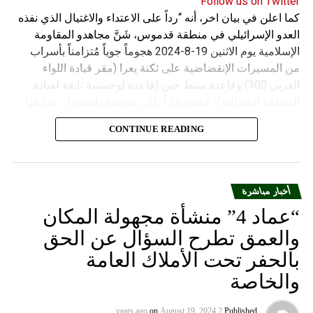
Follow us on Twitter
كما اعلن في بيان اخر، أنه “رداً على الاعتداء والاغتيال الذي نفذه
العدو الإسرائيلي في منطقة قدموس، شَنَّ مجاهدو المقاومة
الإسلامية يوم الاثنين 19-8-2024 هجوماً جوياً مُتزامناً بأسراب
من المسيرات الإنقضاضية على ثكنة يعرا (مقر قيادة اللواء
الغربي 300) وقاعدة سنط جين (قاعدة لوجستية تابعة لقيادة
المنطقة الشمالية)، مُستهدفةً أماكن تموضع واستقرار ضباطها
وجنودها وأصابت أهدافها بدقة وأوقعت فيهم عدداً من القتلى
CONTINUE READING
والجرحى”.
أخبار مباشرة
“عماد 4” منشأة مجهولة المكان
والعمق تطرح السؤال عن الحق
بالحفر تحت الأملاك العامة
والخاصة
on
August 19, 2024
2 years ago
Published