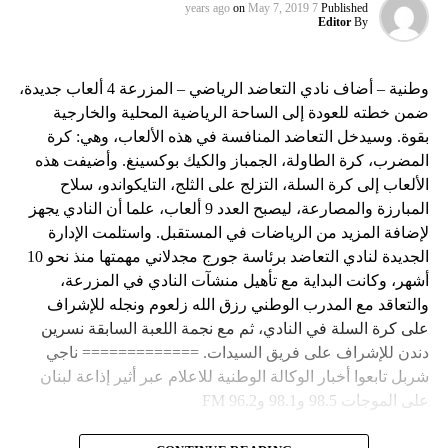
on
May 7, 2019
7 years ago
Published
Editor
By
وطنية – أضاف نادي التعاضد الرياضي – المزرعة 4 ألعاب جديدة،
ضمن خطته للعودة إلى الساحة الرياضية المحلية والخارجية
بقوة. وسيدخل التعاضد المنافسة في هذه الألعاب، وهي: كرة
المضرب، كرة الطاولة، الجمباز والكيك بوكسينغ. وأضيفت هذه
الألعاب إلى كرة السلة، التزلج على الثلج، التايكواندو، سلاح
المبارزة والمصارعة، ليصبح العدد 9 ألعاب، علما أن النادي يجهز
لإضافة المزيد من الرياضات في المستقبل. واستلمت الإدارة
الجديدة لنادي التعاضد برئاسة جورج مجدلاني مهمتها منذ نحو 10
أشهر، وكانت البداية مع تأهيل منشآت النادي في المزرعة،
والتعاقد مع المدرب الوطني رزق الله زلعوم ونجله للإشراف
على كرة السلة في النادي، ثم مع نجمة اللعبة السابقة نسرين
دندن للإشراف على فريق السيدات. ============= ناجي
شربل تابعوا أخبار الوكالة الوطنية للاعلام عبر أثير إذاعة لبنان
على الموجات 98.5 و98.1 و96.2 FM