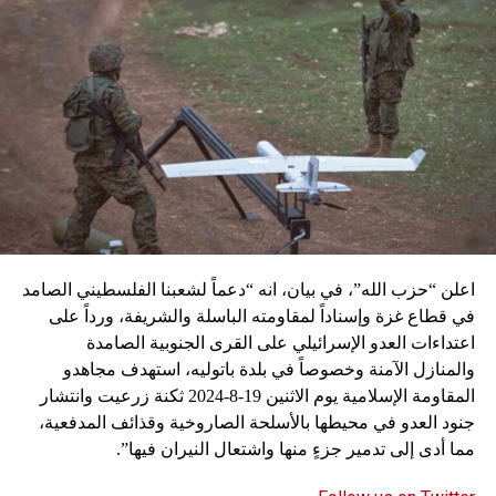
اعلن “حزب الله”، في بيان، انه “دعماً لشعبنا الفلسطيني الصامد
في قطاع غزة وإسناداً لمقاومته الباسلة ‌‏‌‏‌والشريفة، ورداً على
اعتداءات العدو الإسرائيلي على القرى الجنوبية الصامدة
والمنازل الآمنة وخصوصاً في بلدة باتوليه، استهدف مجاهدو
المقاومة الإسلامية يوم الاثنين 19-8-2024 ثكنة زرعيت وانتشار
جنود العدو في محيطها بالأسلحة الصاروخية وقذائف المدفعية،
مما أدى إلى تدمير جزءٍ منها واشتعال النيران فيها”.