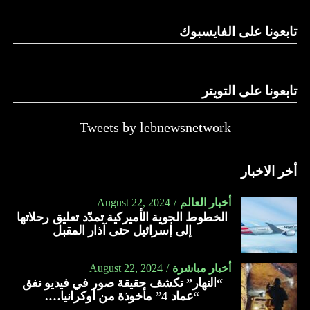
الدولة…
تابعونا على الفايسبوك
النهار
تابعونا على التويتر
Tweets by lebnewsnetwork
أخر الاخبار
أخبار العالم
August 22, 2024
الخطوط الجوية الأميركية تمدّد تعليق رحلاتها
إلى إسرائيل حتى آذار المقبل
أخبار مباشرة
August 22, 2024
“النهار” تكشف حقيقة صور في فيديو نفق
“عماد 4” مأخوذة من أوكرانيا….