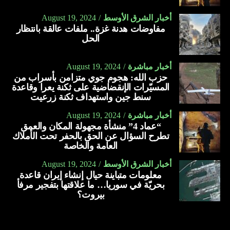
أخبار الشرق الأوسط
August 19, 2024
مفاوضات هدنة غزة.. ملفات عالقة بانتظار
الحل
أخبار مباشرة
August 19, 2024
حزب الله: هجوم جوي متزامن بأسراب من
المسيّرات الإنقضاضية على ثكنة يعرا وقاعدة
سنط جين واستهداف ثكنة زرعيت
أخبار مباشرة
August 19, 2024
“عماد 4” منشأة مجهولة المكان والعمق
تطرح السؤال عن الحق بالحفر تحت الأملاك
العامة والخاصة
أخبار الشرق الأوسط
August 19, 2024
معلومات متباينة حيال إنشاء إيران قاعدة
بحريّة في سوريا… ما علاقتها بتفجير مرفأ
بيروت؟