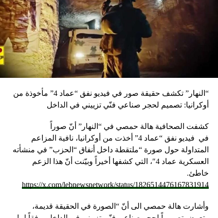
“النهار” تكشف حقيقة صور في فيديو نفق “عماد 4” مأخوذة من
أوكرانيا: تصميم لحجر صناعي فنّي تزييني في الداخل
كشفت الصحافية هالة حمصي في “النهار” أنّ صوراً
في
فيديو
نفق “عماد 4” أخذت من أوكرانيا، نافية المزاعم
المتداولة حول صورة “ملتقطة داخل أنفاق “الحزب” في منشأته
العسكرية عماد 4″، التي كشفها أخيراً وبيّنت أنّ هذا الزعم
خاطئ.
https://x.com/lebnewsnetwork/status/1826514476167831914
وأشارت هالة حمصي الى أنّ “الصورة في الحقيقة قديمة،
وتعرض تصميماً لحجر صناعي فنّي تزييني في الداخل، وفقاً لما