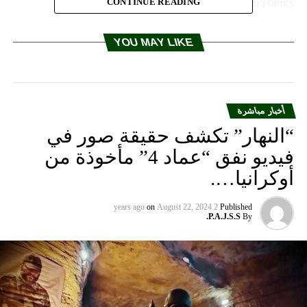
CONTINUE READING
RELATED TOPICS:
UP NEX
سيران دعا الى عدم الاستعجال بقرارات الموازنة:حان
YOU MAY LIKE
لوقت لانقاذ لبنان
DON'T MISS
مسعد:انهيار مالي وشيك اذا لم يحصل انقلاب سريع في
بنية الموازنة
أخبار مباشرة
“النهار” تكشف حقيقة صور في
فيديو نفق “عماد 4” مأخوذة من
أوكرانيا….
on
August 22, 2024
2 years ago
Published
P.A.J.S.S.
By