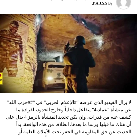
P.A.J.S.S.
By
لا يزال الفيديو الذي عرضه “#الإعلام الحربي” في “##حزب الله”
عن منشأة “عماد-4” يتفاعل داخلياً وخارج الحدود، لفرادة ما
كشف عنه من قدرات، وإن يكن تحديد المنشأة بالرمز 4 يدل على
أن هناك ما قبلها وربما ما بعدها. انطلاقا من هذه الواقعة، بدأ
الحديث عن حق المقاومة في الحفر تحت الأملاك العامة أو