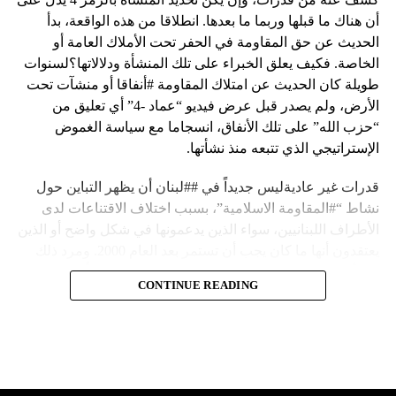
أن هناك ما قبلها وربما ما بعدها. انطلاقا من هذه الواقعة، بدأ
الحديث عن حق المقاومة في الحفر تحت الأملاك العامة أو
الخاصة. فكيف يعلق الخبراء على تلك المنشأة ودلالاتها؟لسنوات
طويلة كان الحديث عن امتلاك المقاومة #أنفاقا أو منشآت تحت
الأرض، ولم يصدر قبل عرض فيديو “عماد -4” أي تعليق من
“حزب الله” على تلك الأنفاق، انسجاما مع سياسة الغموض
الإستراتيجي الذي تتبعه منذ نشأتها.
قدرات غير عاديةليس جديداً في ##لبنان أن يظهر التباين حول
نشاط “#المقاومة الاسلامية”، بسبب اختلاف الاقتناعات لدى
الأطراف اللبنانيين، سواء الذين يدعمونها في شكل واضح أو الذين
يعتقدون أنها ما كان يجب أن تستمر بعد العام 2000. ومرد ذلك
إلى أن المقاومة ضد الاحتلال الإسرائيلي لم تكن يوماً محط
CONTINUE READING
إجماع داخلي، وإن كانت القوى اللبنانية المؤمنة بالصراع ضد
العدو الإسرائيلي لم تبدل في مواقفها.لكن التباين يصل إلى حدود
تخطت دور المقاومة، وهناك من يعترض على إقامة “حزب الله”
منشآت تحت الأرض، ويسأل عن تطبيق القانون اللبناني في
استغلال باطن الأرض.