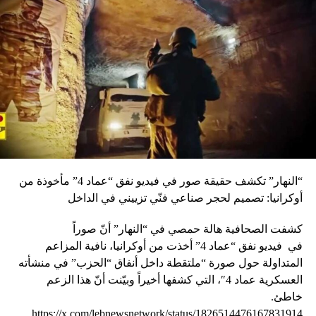
الذين يريدون مهاجمة الحكومة ومهاجمتي شخصيا ان يأخذوا
راحتهم، انما لا تقربوا الاستقرار المالي والنقدي والعلاقة مع البنك
الدولي. وفي الجلسة الصباحية للمجلس امس، سئل الرئيس
الحريري عن رأيه بجلسة اول من امس، فقال: لقد كانت جيدة،
واكيد كان هناك عرض عضلات كلامية. النائب فريد بستاني عضو
تكتل لبنان القوي ايّد الموازنة بصفتها «موازنة الضرورة» وليست
موازنة اصلاح ونهوض. وانتقد النائب شامل روكز عضو كتلة لبنان
القوي، وهو الصهر الثاني للرئيس ميشال عون، مشروع الموازنة،
وقال: نحن كنواب علينا المحاسبة على الصفقات التي ستؤدي
الى تصفية موارد لبنان والمحاسبة على محاولة تلزيم لبنان
للاطراف الخارجية من اجل التموّن بالعملات الاجنبية وعلى
“النهار” تكشف حقيقة صور في فيديو نفق “عماد 4” مأخوذة من
الخسائر المتراكمة جراء مخالفة قانون المحاسبة العمومية وعدم
أوكرانيا: تصميم لحجر صناعي فنّي تزييني في الداخل
تدقيق الحسابات. وقال: اخطر ما في هذه الموازنة استهدافها
ذوي الدخل المحدود، بالرسوم التي لا مبرر لها، بينما تموّل
كشفت الصحافية هالة حمصي في “النهار” أنّ صوراً
جمعيات وهمية من حساب الدولة وتدفع مبالغ خيالية لمبان
في
فيديو
نفق “عماد 4” أخذت من أوكرانيا، نافية المزاعم
حكومية مستأجرة.
المتداولة حول صورة “ملتقطة داخل أنفاق “الحزب” في منشأته
العسكرية عماد 4″، التي كشفها أخيراً وبيّنت أنّ هذا الزعم
RELATED TOPICS:
خاطئ.
https://x.com/lebnewsnetwork/status/1826514476167831914
UP NEX