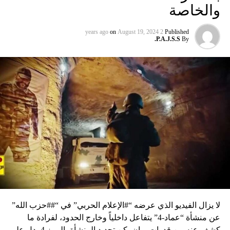
والخاصة
on
August 19, 2024
2 years ago
Published
P.A.J.S.S.
By
لا يزال الفيديو الذي عرضه “#الإعلام الحربي” في “##حزب الله”
عن منشأة “عماد-4” يتفاعل داخلياً وخارج الحدود، لفرادة ما
كشف عنه من قدرات، وإن يكن تحديد المنشأة بالرمز 4 يدل على