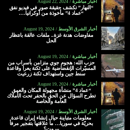
أخبار مباشرة
August 22, 2024
“النهار” تكشف حقيقة صور في فيديو نفق
“عماد 4” مأخوذة من أوكرانيا….
أخبار الشرق الأوسط
August 19, 2024
مفاوضات هدنة غزة.. ملفات عالقة بانتظار
الحل
أخبار مباشرة
August 19, 2024
حزب الله: هجوم جوي متزامن بأسراب من
المسيّرات الإنقضاضية على ثكنة يعرا وقاعدة
سنط جين واستهداف ثكنة زرعيت
أخبار مباشرة
August 19, 2024
“عماد 4” منشأة مجهولة المكان والعمق
تطرح السؤال عن الحق بالحفر تحت الأملاك
العامة والخاصة
أخبار الشرق الأوسط
August 19, 2024
معلومات متباينة حيال إنشاء إيران قاعدة
بحريّة في سوريا… ما علاقتها بتفجير مرفأ
بيروت؟