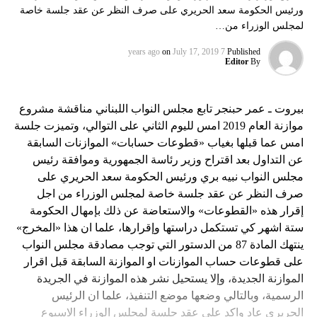
ورئيس الحكومة سعد الحريري على صرف النظر عن عقد جلسة خاصة
لمجلس الوزراء من…
on
July 17, 2019
7 years ago
Published
Editor
By
بيروت ـ عمر حبنجر تابع مجلس النواب اللبناني مناقشة مشروع
موازنة العام 2019 امس لليوم الثاني على التوالي، وتميزت جلسة
امس عما قبلها بغياب «قطوعات حسابات» الموازنات السابقة
عن التداول بعد اقتراح وزير رئاسة الجمهورية وموافقة رئيس
مجلس النواب نبيه بري ورئيس الحكومة سعد الحريري على
صرف النظر عن عقد جلسة خاصة لمجلس الوزراء من اجل
إقرار هذه «القطوعات» والاستعاضة عن ذلك بإمهال الحكومة
ستة اشهر كي تستكمل دراستها وإقرارها، علما ان هذا «المخرج»
ينتهك المادة 87 من الدستور التي توجب مصادقة مجلس النواب
على قطوعات حساب الموازنات او الموازنة السابقة قبل اقرار
الموازنة الجديدة، وإلا يستحيل نشر هذه الموازنة في الجريدة
الرسمية، وبالتالي وضعها موضع التنفيذ، علما ان الرئيس
الحريري عاد واكد على عقد جلسة لمجلس الوزراء الاسبوع