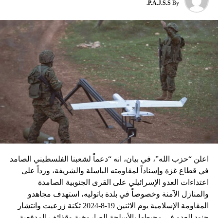
P.A.J.S.S.
By
نسبه الحزب الى إسرائيل”.
اعلن “حزب الله”، في بيان، انه “دعماً لشعبنا الفلسطيني الصامد
في قطاع غزة وإسناداً لمقاومته الباسلة ‌‏‌‏‌والشريفة، ورداً على
اعتداءات العدو الإسرائيلي على القرى الجنوبية الصامدة
والمنازل الآمنة وخصوصاً في بلدة باتوليه، استهدف مجاهدو
المقاومة الإسلامية يوم الاثنين 19-8-2024 ثكنة زرعيت وانتشار
جنود العدو في محيطها بالأسلحة الصاروخية وقذائف المدفعية،