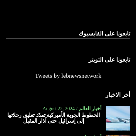
والحال أن القانون اللبناني لا يطبق على الأملاك البحرية والنهرية
وغيرها، على الرغم من الإجماع اللبناني على ضرورة استعادة
الدولة…
تابعونا على الفايسبوك
النهار
تابعونا على التويتر
Tweets by lebnewsnetwork
أخر الاخبار
أخبار العالم
August 22, 2024
الخطوط الجوية الأميركية تمدّد تعليق رحلاتها
إلى إسرائيل حتى آذار المقبل