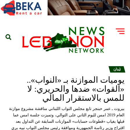
لبنان
يوميات الموازنة بـ «النواب»..
«القوات» ضدها والحريري: لا
للمس بالاستقرار المالي
بيروت ـ عمر حبنجر تابع مجلس النواب اللبناني مناقشة مشروع موازنة
العام 2019 امس لليوم الثاني على التوالي، وتميزت جلسة امس عما
قبلها بغياب «قطوعات حسابات» الموازنات السابقة عن التداول بعد
اقتراح وزير رئاسة الجمهورية وموافقة رئيس مجلس النواب نبيه بري