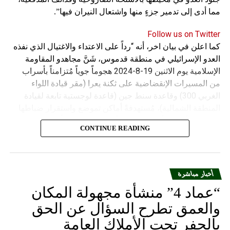
مما أدى إلى تدمير جزءٍ منها واشتعال النيران فيها”.
Follow us on Twitter
كما اعلن في بيان اخر، أنه “رداً على الاعتداء والاغتيال الذي نفذه
العدو الإسرائيلي في منطقة قدموس، شَنَّ مجاهدو المقاومة
الإسلامية يوم الاثنين 19-8-2024 هجوماً جوياً مُتزامناً بأسراب
من المسيرات الإنقضاضية على ثكنة يعرا (مقر قيادة اللواء
الغربي 300) وقاعدة سنط جين (قاعدة لوجستية تابعة لقيادة
المنطقة الشمالية)، مُستهدفةً أماكن تموضع واستقرار ضباطها
وجنودها وأصابت أهدافها بدقة وأوقعت فيهم عدداً من القتلى
CONTINUE READING
والجرحى”.
أخبار مباشرة
“عماد 4” منشأة مجهولة المكان
والعمق تطرح السؤال عن الحق
بالحفر تحت الأملاك العامة