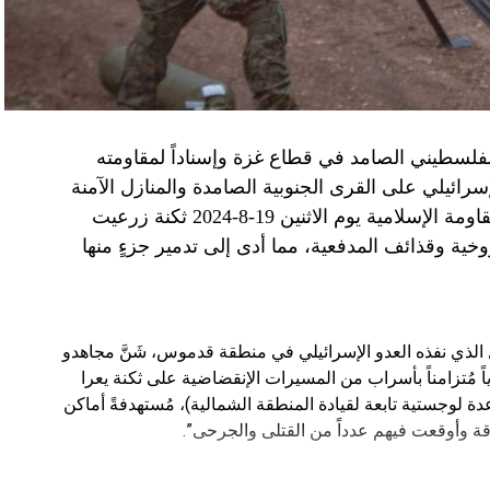
الفلسطيني الصامد في قطاع غزة وإسناداً لمقاومته
الإسرائيلي على القرى الجنوبية الصامدة والمنازل الآمنة
وخصوصاً في بلدة باتوليه، استهدف مجاهدو المقاومة الإسلامية يوم الاثنين 19-8-2024 ثكنة زرعيت
خية وقذائف المدفعية، مما أدى إلى تدمير جزءٍ منها
يال الذي نفذه العدو الإسرائيلي في منطقة قدموس، شَنَّ مجاهدو
ة يوم الاثنين 19-8-2024 هجوماً جوياً مُتزامناً بأسراب من المسيرات الإنقضاضية على ثكنة يعرا
وقاعدة سنط جين (قاعدة لوجستية تابعة لقيادة المنطقة الشمالية)، مُستهدفةً أماكن
ة وأوقعت فيهم عدداً من القتلى والجرحى”.