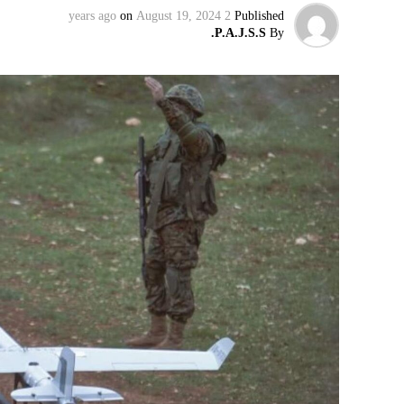
on
August 19, 2024
2 years ago
Published
P.A.J.S.S.
By