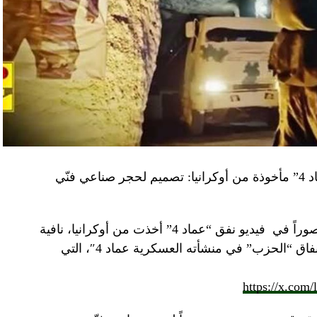
“النهار” تكشف حقيقة صور في فيديو نفق “عماد 4” مأخوذة من أوكرانيا: تصميم لحجر صناعي فنّي
صوراً في
فيديو
نفق “عماد 4” أخذت من أوكرانيا، نافية
المزاعم المتداولة حول صورة “ملتقطة داخل أنفاق “الحزب” في منشأته العسكرية عماد 4″، التي
https://x.com