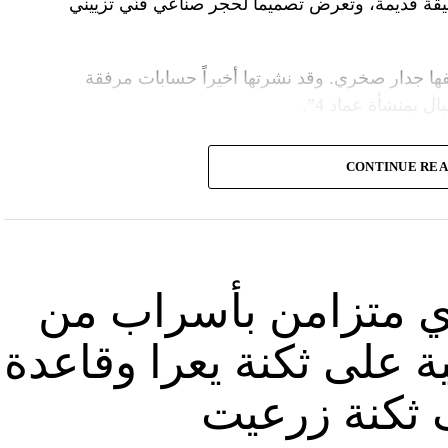
قة قديمة، وتعرض تصميماً لحجر صناعي فنّي تزييني
ا جدار صخري. وقد نشرتها أخيراً حسابات مرفقة
ل بمنشأة عماد 4”.
وأشارت “النهار” الى أنّ “انتشار الصورة جاء في وقت نشر “الحزب”، الجمعة 16 آب 2024، فيديو مع
CONTINUE RE
صّنة تتحرّك فيها آليات محمّلة بالصواريخ ضمن أنفاق
الله يهددّ فيها إسرائيل”.
نوان “جبالنا خزائننا”، على مدى أربع دقائق ونصف
قة منشأة عسكرية تحمل اسم “عماد 4″، نسبة الى القائد العسكري في “الحزب” عماد مغنية الذي
ي متزامن بأسراب من
ة على ثكنة يعرا وقاعدة
ثكنة زرعيت