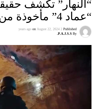
“النهار” تكشف حقيق
“عماد 4” مأخوذة من أوكرانيا….
on
August 22, 2024
2 years ago
Published
P.A.J.S.S.
By