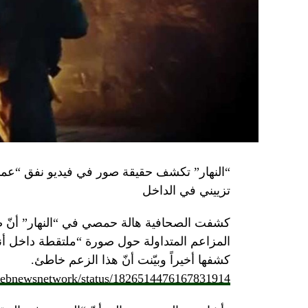
تزييني في الداخل
كشفت الصحافية هالة حمصي في “النهار” أنّ 
كشفها أخيراً وبيّنت أنّ هذا الزعم خاطئ.
/lebnewsnetwork/status/1826514476167831914