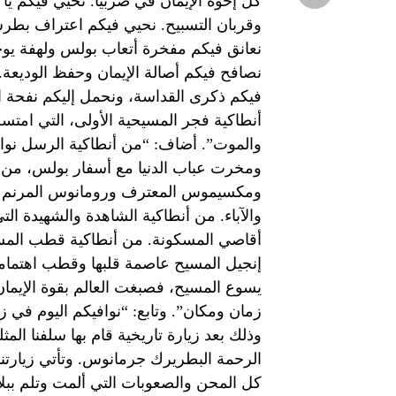
كل إخوة الإيمان في صربيا. نحيي فيكم يا 
وقربان التسبيح. نحيي فيكم اعتراف بطر
نعانق فيكم مفخرة أتعاب بولس ولهفة يوح
نصافح فيكم أصالة الإيمان وحفظ الوديعة. 
فيكم ذكرى القداسة، ونحمل إليكم نفحة 
أنطاكية فجر المسيحية الأولى، التي امتس
والموت”. أضاف: “من أنطاكية الرسل نوا
ومخرت عباب الدنيا مع أسفار بولس، من أ
ومكسيموس المعترف ورومانوس المرنم وي
والآباء. من أنطاكية الشاهدة والشهيدة
أقاصي المسكونة. من أنطاكية قطب المس
إنجيل المسيح عاصمة قلبها وقطب اهتمامها
يسوع المسيح، فصبغت العالم بقوة الإيما
زمان ومكان”. وتابع: “نوافيكم اليوم في زي
الرحمة البطريرك جرمانوس. وتأتي زيارتنا ا
كل المحن والصعوبات التي ألمت وتلم ببلاد