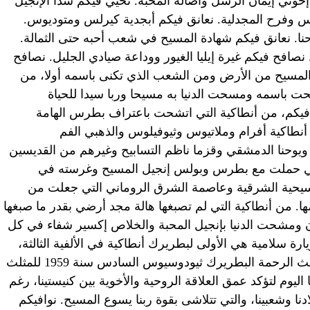
إخوتي إيمان الرسل وأصالة المحبة. نحيي فيكم شذا الإنجيل
س وفرح المجدلية. نعانق فيكم أبجدية كيرلس ومتوديوس.
نا. نعانق فيكم شهادة المسيح في شعب أحبه حتى الثمالة.
نصافح فيكم غيرة إيليا الغيور ووداعة صيادي الجليل. نصافح
المسيح من الأرض ومن الشعب الذي تكنى باسمه أولا، من
حت باسمه ومسحت الدنيا به مسيحا وربا سيدا للحياة
فيكم، من أنطاكية التي اتشحت باعتراف بطرس الهامة
نطاكية أفرام وملاتيوس وثيوفيلوس والذهبي الفم
وحنا الدمشقي وقزما ناظم التسابيح وغيرهم من القديسين
 التي حملت مع بطرس وبولس إنجيل المسيح وغرسته في
يحية الشرقية وعاصمة الشرق الروماني التي جعلت من
. من أنطاكية التي لم تصبغها هالة مجد أرضي بقدر ما صبغها
ن ومشحت الدنيا بإنجيل المحبة والخلاص إكسير شفاء في كل
ارة سلامية هي الأولى لبطريرك أنطاكية في الألفية الثالثة،
وذلك بعد زيارة تاريخية قام بها سلفنا المثلث الرحمة البطريرك ثيودوسيوس السادس سنة 1959 للمثلث
ليوم لتؤكد عمق العلاقة الروحية والأخوية بين كنيستينا، رغم
نا وشعبينا، والتي تتلاشى بقوة ربنا يسوع المسيح. نوافيكم