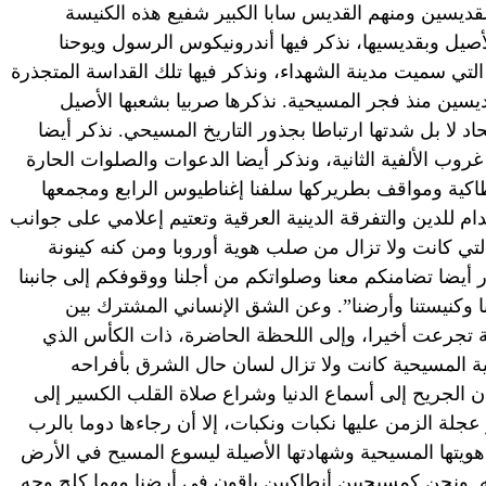
قديسين ومنهم القديس سابا الكبير شفيع هذه الكنيسة
لأصيل وبقديسيها، نذكر فيها أندرونيكوس الرسول ويوحنا
 التي سميت مدينة الشهداء، ونذكر فيها تلك القداسة المتجذرة
يسين منذ فجر المسيحية. نذكرها صربيا بشعبها الأصيل
حاد لا بل شدتها ارتباطا بجذور التاريخ المسيحي. نذكر أيضا
ب الألفية الثانية، ونذكر أيضا الدعوات والصلوات الحارة
كية ومواقف بطريركها سلفنا إغناطيوس الرابع ومجمعها
للدين والتفرقة الدينية العرقية وتعتيم إعلامي على جوانب
ي كانت ولا تزال من صلب هوية أوروبا ومن كنه كينونة
أيضا تضامنكم معنا وصلواتكم من أجلنا ووقوفكم إلى جانبنا
 وكنيستنا وأرضنا”. وعن الشق الإنساني المشترك بين
ية تجرعت أخيرا، وإلى اللحظة الحاضرة، ذات الكأس الذي
كية المسيحية كانت ولا تزال لسان حال الشرق بأفراحه
 الجريح إلى أسماع الدنيا وشراع صلاة القلب الكسير إلى
جلة الزمن عليها نكبات ونكبات، إلا أن رجاءها دوما بالرب
 هويتها المسيحية وشهادتها الأصيلة ليسوع المسيح في الأرض
ه. ونحن كمسيحيين أنطاكيين باقون في أرضنا مهما كلح وجه