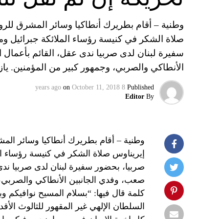
وطنية – أقام بطريرك أنطاكيا وسائر المشرق للرو
صلاة الشكر في كنيسة رؤساء الملائكة جبرائيل وميخ
سفيرة لبنان لدى صربيا ندى عقل، القائم بأعمال 
الأنطاكي والصربي، وجمهور كبير من المؤمنين. يا
on
October 11, 2018
8 years ago
Published
Editor
By
وطنية – أقام بطريرك أنطاكيا وسائر الم
إيريناوس صلاة الشكر في كنيسة رؤساء المل
صربيا، بحضور سفيرة لبنان لدى صربيا ندى
صعب، وفدي الجانبين الأنطاكي والصربي، 
كلمة قال فيها: “بسلام المسيح نوافيكم
السلطان الإلهي غير المقهور للثالوث الأ