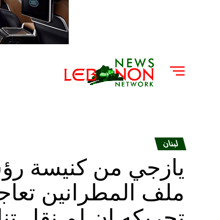
لبنان
يازجي من كنيسة رؤسا
ملف المطرانين تعاجز 
تحريكه إن لم نقل تن