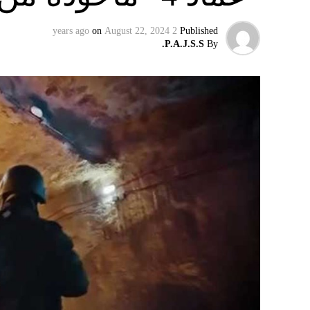
on
August 22, 2024
2 years ago
Published
P.A.J.S.S.
By