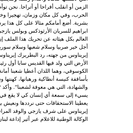
الزمن أو انقلب أفراحا أو أتراحا. نحن توأ
الحرب، وفي كل مكان وزمان، تهجيرا وخطف
بشرية. أضع أمامكم مثالا على كل هذا ي
ابراهيم للسريان الأرثوذكس وبولس يازج
العالم بكل هيئاته عن تحريك هذا الملف إن
أجل خير صربيا وسلام شعبها وسلام سوريا
إيريناوس من جهته، رد البطريرك إيريناو
الأرض التي ولد فيها القديس سابا أول ر
الكوسوفي، وهما اللذان أعطيا شعبنا أمانة 
بأساقفة كنيسة أنطاكية ورهبانها، كهنتها 
والشهادة، التي هي معوفة لشعبنا”. وأكد “أ
يسيء إلى سمعة أي إنسان كي لا يقع في ا
يعطينا الاستحقاقات حتى نرددها ونعيش به
إيريناوس على شرف يازجي والوفد المراف
الوكالة الوطنية للاعلام عبر أثير إذاعة لبنان على الموجا