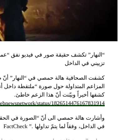
تزييني في الداخل
كشفت الصحافية هالة حمصي في “النهار” أنّ 
كشفها أخيراً وبيّنت أنّ هذا الزعم خاطئ.
/lebnewsnetwork/status/1826514476167831914
وأشارت هالة حمصي الى أنّ “الصورة في الحقي
في الداخل، وفقاً لما يتمّ تداولها .” FactCheck