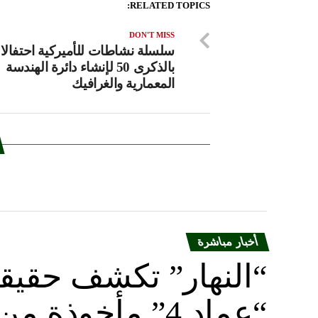
RELATED TOPICS:
DON'T MISS
سلسلة نشاطات للأميركية احتفالا
بالذكرى 50 لإنشاء دائرة الهندسة
المعمارية والغرافيك
أخبار مباشرة
“النهار” تكشف حقيق
“عماد 4” مأخوذة من أوكرانيا….