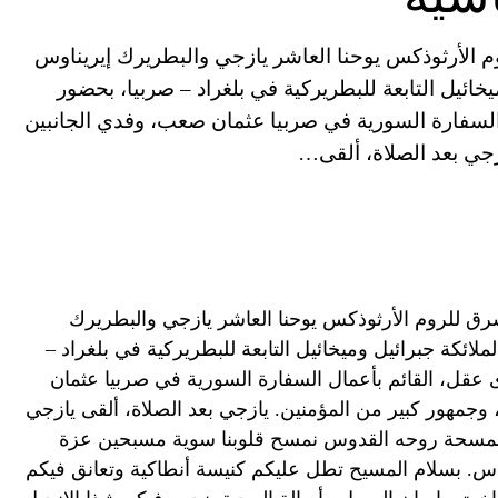
م الأرثوذكس يوحنا العاشر يازجي والبطريرك إيريناوس
ائيل التابعة للبطريركية في بلغراد – صربيا، بحضور
السفارة السورية في صربيا عثمان صعب، وفدي الجانبين
زجي بعد الصلاة، ألقى…
شرق للروم الأرثوذكس يوحنا العاشر يازجي والبطريرك
ائكة جبرائيل وميخائيل التابعة للبطريركية في بلغراد –
 عقل، القائم بأعمال السفارة السورية في صربيا عثمان
وجمهور كبير من المؤمنين. يازجي بعد الصلاة، ألقى يازجي
 وبمسحة روحه القدوس نمسح قلوبنا سوية مسبحين عزة
قدس. بسلام المسيح تطل عليكم كنيسة أنطاكية وتعانق فيكم