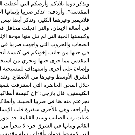
ونذكر دوما بلادكم وأرضكم التي أعطت ال
المقدسة”. وأردف: “نذكر صربيا بإيمانها ا
فلاديمير وغيرهما الكثير، ونذكر أيضا نيس
في أصالة الإيمان، والتي انجلت محافل قد
وكنيستها الحية التي لم تنل منها موجة الإل
الصعاب والحروب التي واجهت صربيا في غرو
في حينها من جانب إخوتكم في كنيسة أنطا
المقدس مما جرى حينها ويجري من استخدام 
وإضاءة على أخرى واستهداف للمسيحية الت
الشرق الأوسط وغيرها من الأصقاع. ونقدر 
خلال المحن الحاضرة التي استنزفت شعبنا
الكنيستين، قال يازجي: “إن كنيسة أنطاك
تجرعتم منه هنا في صربيا الحبيبة. وأنطا
وأتراحه، وهي بالأحرى سفيرة قلب الإنسان
عتبات رب الصليب وسيد القيامة. قد تدور ع
القائم وثباتها في الشرق جزء لا يتجزأ من
التي لامستها قدماه وأقدام رسله وقديسي