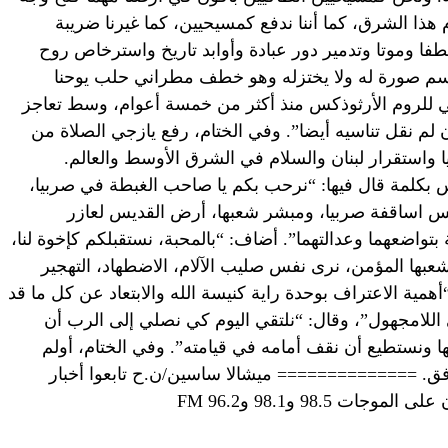
م هذا الشرق، كما أننا ندفع كمسيحيين، كما غيرنا ضريبة
ا وموتا وتدمير دور عبادة وأوابد تاريخ واسترخاص روح
رسم صورة له ولا يختزله وهو خطف مطراني حلب يوحنا
ي للروم الأرثوذكس منذ أكثر من خمسة أعوام، وسط تعاجز
 لم نقل تناسيه أيضا”. وفي الختام، رفع يازجي الصلاة من
 واستقرار لبنان والسلام في الشرق الأوسط والعالم.
س بكلمة قال فيها: “نرحب بكم يا صاحب الغبطة في صربيا،
ئيس اساقفة صربيا، ومبشر شعبها، أرض القديس لعازر
بتواضعهما وعدالتهما”. أضاف: “بالمحبة، نستقبلكم كإخوة لنا،
وشعبها المؤمن، نرى نفس صليب الآلام، الاضطهاد، التهجير
همية الاعتراف بوحدة راية كنيسة الله والابتعاد عن كل ما قد
للامجهول”، وقال: “نلتقي اليوم كي نصلي إلى الرب أن
ا ونستطيع أن نقف أمامه في قيامته”. وفي الختام، أولم
ق. ============== ميشالا ساسين/ن.ح تابعوا أخبار
ت 98.5 و98.1 و96.2 FM