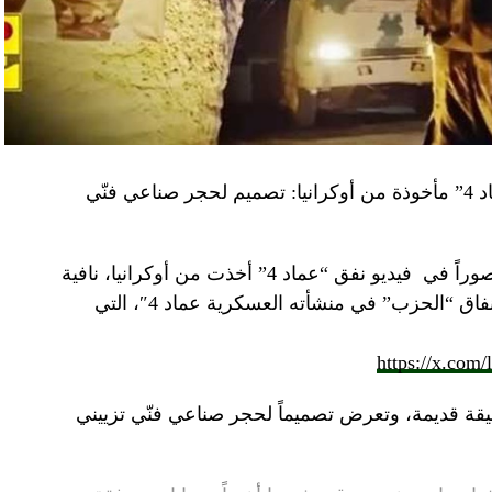
“النهار” تكشف حقيقة صور في فيديو نفق “عماد 4” مأخوذة من أوكرانيا: تصميم لحجر صناعي فنّي
صوراً في
فيديو
نفق “عماد 4” أخذت من أوكرانيا، نافية
المزاعم المتداولة حول صورة “ملتقطة داخل أنفاق “الحزب” في منشأته العسكرية عماد 4″، التي
https://x.com
قة قديمة، وتعرض تصميماً لحجر صناعي فنّي تزييني