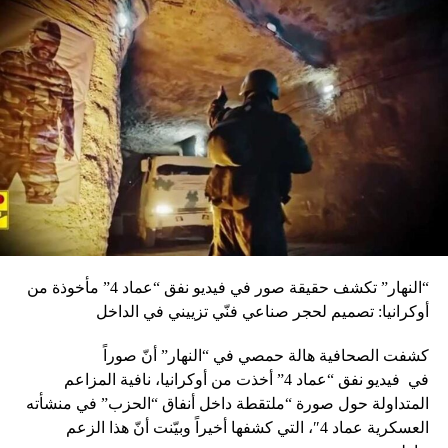
بوسعه، من أجل إنجاح هذه الزيارة”. حنا وألقى رئيس البلدية
كلمة، توجه فيها إلى يازجي بالقول: “أبانا غبطة البطريرك، أيها
الراعي الصالح الآتي باسم الرب، شدرا بكل أبنائها يغمرهم الفرح،
بأن ختام جولتكم الرعوية لعكار، في هذه البلدة الوادعة على
حدود الوطن، كم نحن محظوظون بوجودكم بيننا، ومتلفهون
لبركتكم السلامية، بحضور سيادة الميتروبوليت باسيليوس
منصور الجزيل الاحترام، والمطارنة والكهنة الأجلاء”. أضاف: “أهلا
بكم في بلدتنا المتواضعة الحالمة بقدومكم المبارك، الذي سيزيدنا
إيمانا، ومحطة سنذكرها ما حيينا. واعلم يا صاحب الغبطة، بأن
هذه اللحظات العظيمة سنتركها إرثا جميلا مباركا لأجيالنا
القادمة… فباسم المجلس البلدي وأهلنا في البلدة، أرحب بكم
أجمل ترحيب، ونشكر الله بأننا من هذا الجيل، الذي واكب
“النهار” تكشف حقيقة صور في فيديو نفق “عماد 4” مأخوذة من
زيارتكم لبلدتنا ومنطقتنا…فلكم كل الشكر”. وتابع: “صاحب
أوكرانيا: تصميم لحجر صناعي فنّي تزييني في الداخل
الغبطة، لقد عاينتم خلال جولتكم الرعاوية مدى الإهمال اللاحق
بمنطقتنا البعيدة، منذ عهود، عن مركز القرار، وإننا نتطلع في هذا
كشفت الصحافية هالة حمصي في “النهار” أنّ صوراً
العهد الكريم، عهد بي الكل فخامة الرئيس العماد عون، إلى أن
في
فيديو
نفق “عماد 4” أخذت من أوكرانيا، نافية المزاعم
تحظى عكار بما تستحقه من مشاريع تنموية، هي التي تتميز
المتداولة حول صورة “ملتقطة داخل أنفاق “الحزب” في منشأته
بمقومات طبيعية وسياحية واقتصادية هامة، ونتطلع إلى أن تحتل
العسكرية عماد 4″، التي كشفها أخيراً وبيّنت أنّ هذا الزعم
مكانها، كالقلب النابض إلى شمال الصدر، وأن تحظى بالعناية