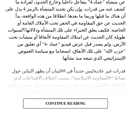
عن منشأة “عماد-4” يتفاعل داخلياً وخارج الحدود، لفرادة ما
الجماعة الإسلامية: لعدم استحداث مكب للنفايات في
كشف عنه من قدرات، وإن يكن تحديد المنشأة بالرمز 4 يدل على
طرابلس الجوار
أن هناك ما قبلها وربما ما بعدها. انطلاقا من هذه الواقعة، بدأ
الحديث عن حق المقاومة في الحفر تحت الأملاك العامة أو
الخاصة. فكيف يعلق الخبراء على تلك المنشأة ودلالاتها؟لسنوات
طويلة كان الحديث عن امتلاك المقاومة #أنفاقا أو منشآت تحت
الأرض، ولم يصدر قبل عرض فيديو “عماد -4” أي تعليق من
“حزب الله” على تلك الأنفاق، انسجاما مع سياسة الغموض
الإستراتيجي الذي تتبعه منذ نشأتها.
قدرات غير عاديةليس جديداً في ##لبنان أن يظهر التباين حول
نشاط “#المقاومة الاسلامية”، بسبب اختلاف الاقتناعات لدى
الأطراف اللبنانيين، سواء الذين يدعمونها في شكل واضح أو الذين
يعتقدون أنها ما كان يجب أن تستمر بعد العام 2000. ومرد ذلك
إلى أن المقاومة ضد الاحتلال الإسرائيلي لم تكن يوماً محط
CONTINUE READING
إجماع داخلي، وإن كانت القوى اللبنانية المؤمنة بالصراع ضد
العدو الإسرائيلي لم تبدل في مواقفها.لكن التباين يصل إلى حدود
تخطت دور المقاومة، وهناك من يعترض على إقامة “حزب الله”
منشآت تحت الأرض، ويسأل عن تطبيق القانون اللبناني في