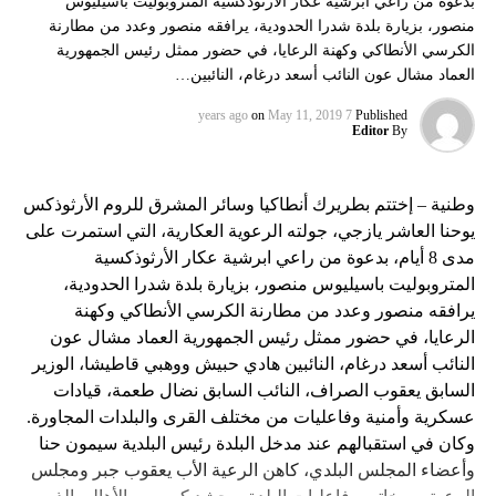
بدعوة من راعي ابرشية عكار الأرثوذكسية المتروبوليت باسيليوس
منصور، بزيارة بلدة شدرا الحدودية، يرافقه منصور وعدد من مطارنة
الكرسي الأنطاكي وكهنة الرعايا، في حضور ممثل رئيس الجمهورية
العماد مشال عون النائب أسعد درغام، النائبين…
on
May 11, 2019
7 years ago
Published
Editor
By
وطنية – إختتم بطريرك أنطاكيا وسائر المشرق للروم الأرثوذكس
يوحنا العاشر يازجي، جولته الرعوية العكارية، التي استمرت على
مدى 8 أيام، بدعوة من راعي ابرشية عكار الأرثوذكسية
المتروبوليت باسيليوس منصور، بزيارة بلدة شدرا الحدودية،
يرافقه منصور وعدد من مطارنة الكرسي الأنطاكي وكهنة
الرعايا، في حضور ممثل رئيس الجمهورية العماد مشال عون
النائب أسعد درغام، النائبين هادي حبيش ووهبي قاطيشا، الوزير
السابق يعقوب الصراف، النائب السابق نضال طعمة، قيادات
عسكرية وأمنية وفاعليات من مختلف القرى والبلدات المجاورة.
وكان في استقبالهم عند مدخل البلدة رئيس البلدية سيمون حنا
وأعضاء المجلس البلدي، كاهن الرعية الأب يعقوب جبر ومجلس