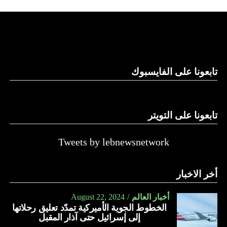
استغلال باطن الأرض.
والحال أن القانون اللبناني لا يطبق على الأملاك البحرية والنهرية
وغيرها، على الرغم من الإجماع اللبناني على ضرورة استعادة
الدولة…
تابعونا على الفايسبوك
النهار
تابعونا على التويتر
Tweets by lebnewsnetwork
أخر الاخبار
أخبار العالم
August 22, 2024
الخطوط الجوية الأميركية تمدّد تعليق رحلاتها
إلى إسرائيل حتى آذار المقبل