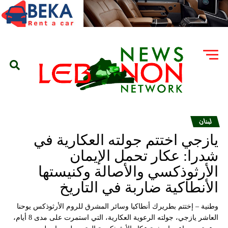
لبنان
يازجي اختتم جولته العكارية في
شدرا: عكار تحمل الإيمان
الأرثوذكسي والأصالة وكنيستها
الأنطاكية ضاربة في التاريخ
وطنية – إختتم بطريرك أنطاكيا وسائر المشرق للروم الأرثوذكس يوحنا
العاشر يازجي، جولته الرعوية العكارية، التي استمرت على مدى 8 أيام،