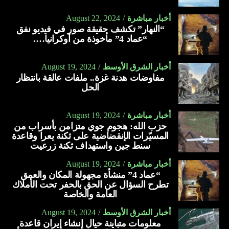
أخبار مباشرة
August 22, 2024
“النهار” تكشف حقيقة صور في فيديو نفق
“عماد 4” مأخوذة من أوكرانيا….
أخبار الشرق الأوسط
August 19, 2024
مفاوضات هدنة غزة.. ملفات عالقة بانتظار
الحل
أخبار مباشرة
August 19, 2024
حزب الله: هجوم جوي متزامن بأسراب من
المسيّرات الإنقضاضية على ثكنة يعرا وقاعدة
سنط جين واستهداف ثكنة زرعيت
أخبار مباشرة
August 19, 2024
“عماد 4” منشأة مجهولة المكان والعمق
تطرح السؤال عن الحق بالحفر تحت الأملاك
العامة والخاصة
أخبار الشرق الأوسط
August 19, 2024
معلومات متباينة حيال إنشاء إيران قاعدة