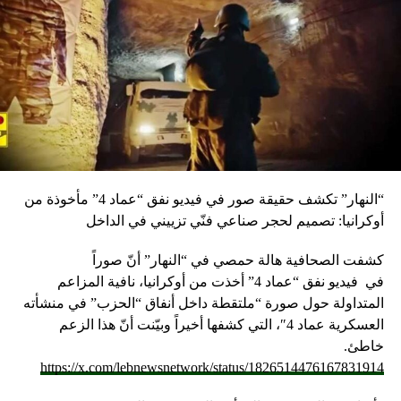
“النهار” تكشف حقيقة صور في فيديو نفق “عماد 4” مأخوذة من
أوكرانيا: تصميم لحجر صناعي فنّي تزييني في الداخل
كشفت الصحافية هالة حمصي في “النهار” أنّ صوراً
في
فيديو
نفق “عماد 4” أخذت من أوكرانيا، نافية المزاعم
المتداولة حول صورة “ملتقطة داخل أنفاق “الحزب” في منشأته
العسكرية عماد 4″، التي كشفها أخيراً وبيّنت أنّ هذا الزعم
خاطئ.
https://x.com/lebnewsnetwork/status/1826514476167831914