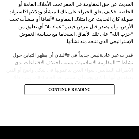
الحديث عن حق المقاومة في الحفر تحت الأملاك العامة أو
الخاصة. فكيف يعلق الخبراء على تلك المنشأة ودلالاتها؟لسنوات
طويلة كان الحديث عن امتلاك المقاومة #أنفاقا أو منشآت تحت
الأرض، ولم يصدر قبل عرض فيديو “عماد -4” أي تعليق من
“حزب الله” على تلك الأنفاق، انسجاما مع سياسة الغموض
الإستراتيجي الذي تتبعه منذ نشأتها.
قدرات غير عاديةليس جديداً في ##لبنان أن يظهر التباين حول
نشاط “#المقاومة الاسلامية”، بسبب اختلاف الاقتناعات لدى
الأطراف اللبنانيين، سواء الذين يدعمونها في شكل واضح أو الذين
يعتقدون أنها ما كان يجب أن تستمر بعد العام 2000. ومرد ذلك
إلى أن المقاومة ضد الاحتلال الإسرائيلي لم تكن يوماً محط
CONTINUE READING
إجماع داخلي، وإن كانت القوى اللبنانية المؤمنة بالصراع ضد
العدو الإسرائيلي لم تبدل في مواقفها.لكن التباين يصل إلى حدود
تخطت دور المقاومة، وهناك من يعترض على إقامة “حزب الله”
منشآت تحت الأرض، ويسأل عن تطبيق القانون اللبناني في
استغلال باطن الأرض.
والحال أن القانون اللبناني لا يطبق على الأملاك البحرية والنهرية