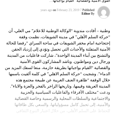
القوى الأمنية والقضائية “القيام بواجباتها…
on
February 23, 2019
7 years ago
Published
Editor
By
وطنية – أفادت مندوبة “الوكالة الوطنية للاعلام” مي العلي، أن
“حركة السلم الأهلي” في مدينة الشويفات، نظمت وقفة
إحتجاجية امام مخفر الشويفات في ساحة السراي “رفضا للحالة
الأمنية المتفلتة والأحداث التي تحصل وتؤدي إلى إزدياد الحقن
والتشنج بين أبناء المدينة الواحدة”، شاركت فاعليات من المدينة
ورجال دين ومواطنون. وناشد المشاركون القوى الأمنية
والقضائية “القيام بواجباتها بطريقة حازمة، منعا لسفك المزيد من
الدماء”. وشجبت “حركة السلم الاهلي” في كلمة ألقيت باسمها
خلال الوقفة “ظاهرة العنف الغريبة عن طبيعة مجتمع هذه
المدينة العريقة وقيمها، وتاريخها الزاخر بالفخر والعزة والاباء”.
ودعت “مختلف الأفرقاء والفاعليات السياسية والحزبية
والاجتماعية والسلطات المحلية والرسمية وخاصة القضائية
والأمنية، إلى تحمل كامل مسؤولياتها، والسعي بكل طاقاتها
للحفاظ على السلم الأهلي، من خلال اعتبار التنوع الثقافي