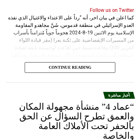
Follow us on Twitter
كما اعلن في بيان اخر، أنه “رداً على الاعتداء والاغتيال الذي نفذه
العدو الإسرائيلي في منطقة قدموس، شَنَّ مجاهدو المقاومة
الإسلامية يوم الاثنين 19-8-2024 هجوماً جوياً مُتزامناً بأسراب
من المسيرات الإنقضاضية على ثكنة يعرا (مقر قيادة اللواء
الغربي 300) وقاعدة سنط جين (قاعدة لوجستية تابعة لقيادة
المنطقة الشمالية)، مُستهدفةً أماكن تموضع واستقرار ضباطها
وجنودها وأصابت أهدافها بدقة وأوقعت فيهم عدداً من القتلى
CONTINUE READING
والجرحى”.
أخبار مباشرة
“عماد 4” منشأة مجهولة المكان
والعمق تطرح السؤال عن الحق
بالحفر تحت الأملاك العامة
والخاصة