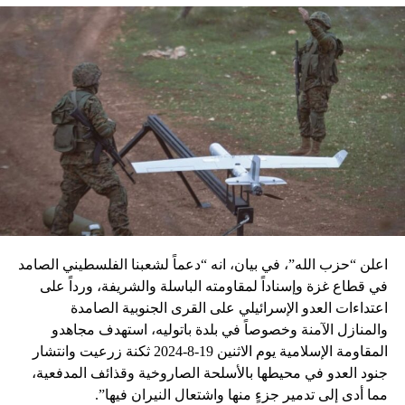
اعلن “حزب الله”، في بيان، انه “دعماً لشعبنا الفلسطيني الصامد
في قطاع غزة وإسناداً لمقاومته الباسلة ‌‏‌‏‌والشريفة، ورداً على
اعتداءات العدو الإسرائيلي على القرى الجنوبية الصامدة
والمنازل الآمنة وخصوصاً في بلدة باتوليه، استهدف مجاهدو
المقاومة الإسلامية يوم الاثنين 19-8-2024 ثكنة زرعيت وانتشار
جنود العدو في محيطها بالأسلحة الصاروخية وقذائف المدفعية،
مما أدى إلى تدمير جزءٍ منها واشتعال النيران فيها”.