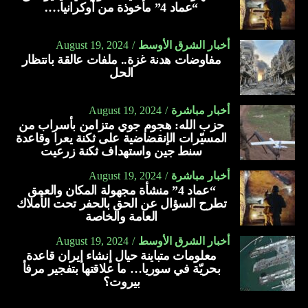
“عماد 4” مأخوذة من أوكرانيا….
أخبار الشرق الأوسط
August 19, 2024
مفاوضات هدنة غزة.. ملفات عالقة بانتظار
الحل
أخبار مباشرة
August 19, 2024
حزب الله: هجوم جوي متزامن بأسراب من
المسيّرات الإنقضاضية على ثكنة يعرا وقاعدة
سنط جين واستهداف ثكنة زرعيت
أخبار مباشرة
August 19, 2024
“عماد 4” منشأة مجهولة المكان والعمق
تطرح السؤال عن الحق بالحفر تحت الأملاك
العامة والخاصة
أخبار الشرق الأوسط
August 19, 2024
معلومات متباينة حيال إنشاء إيران قاعدة
بحريّة في سوريا… ما علاقتها بتفجير مرفأ
بيروت؟