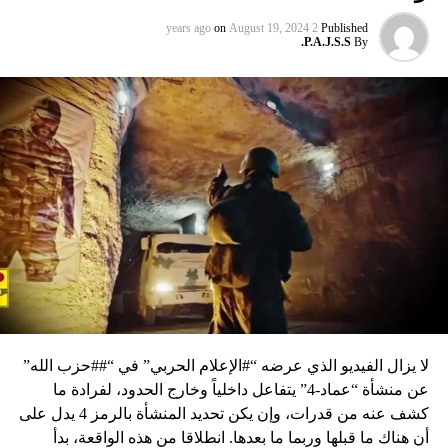
on
August 19, 2024
2 years ago
Published
P.A.J.S.S.
By
لا يزال الفيديو الذي عرضه “#الإعلام الحربي” في “##حزب الله”
عن منشأة “عماد-4” يتفاعل داخلياً وخارج الحدود، لفرادة ما
كشف عنه من قدرات، وإن يكن تحديد المنشأة بالرمز 4 يدل على
أن هناك ما قبلها وربما ما بعدها. انطلاقا من هذه الواقعة، بدأ