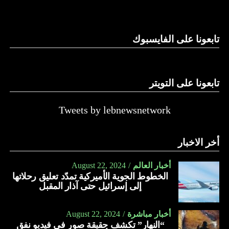
وغيرها، على الرغم من الإجماع اللبناني على ضرورة استعادة
الدولة…
تابعونا على الفايسبوك
النهار
تابعونا على التويتر
Tweets by lebnewsnetwork
أخر الاخبار
أخبار العالم
August 22, 2024
الخطوط الجوية الأميركية تمدّد تعليق رحلاتها
إلى إسرائيل حتى آذار المقبل
أخبار مباشرة
August 22, 2024
“النهار” تكشف حقيقة صور في فيديو نفق