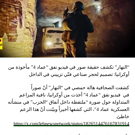
“النهار” تكشف حقيقة صور في فيديو نفق “عماد 4” مأخوذة من
أوكرانيا: تصميم لحجر صناعي فنّي تزييني في الداخل
كشفت الصحافية هالة حمصي في “النهار” أنّ صوراً
في
فيديو
نفق “عماد 4” أخذت من أوكرانيا، نافية المزاعم
المتداولة حول صورة “ملتقطة داخل أنفاق “الحزب” في منشأته
العسكرية عماد 4″، التي كشفها أخيراً وبيّنت أنّ هذا الزعم
خاطئ.
https://x.com/lebnewsnetwork/status/1826514476167831914