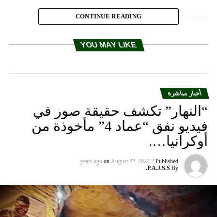
CONTINUE READING
RELATED TOPICS:
UP NEX
حراق سيارتين في عين قانا
YOU MAY LIKE
DON'T MISS
موظفو مستشفى إهدن الحكومي: لتأمين رواتبنا قبل اللجوء
الى التصعيد
أخبار مباشرة
“النهار” تكشف حقيقة صور في
فيديو نفق “عماد 4” مأخوذة من
أوكرانيا….
on
August 22, 2024
2 years ago
Published
P.A.J.S.S.
By