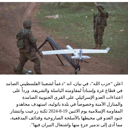
اعلن “حزب الله”، في بيان، انه “دعماً لشعبنا الفلسطيني الصامد
في قطاع غزة وإسناداً لمقاومته الباسلة ‌‏‌‏‌والشريفة، ورداً على
اعتداءات العدو الإسرائيلي على القرى الجنوبية الصامدة
والمنازل الآمنة وخصوصاً في بلدة باتوليه، استهدف مجاهدو
المقاومة الإسلامية يوم الاثنين 19-8-2024 ثكنة زرعيت وانتشار
جنود العدو في محيطها بالأسلحة الصاروخية وقذائف المدفعية،
مما أدى إلى تدمير جزءٍ منها واشتعال النيران فيها”.