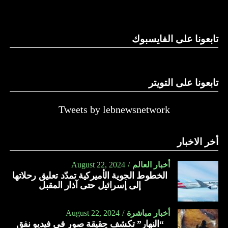
وغيرها، على الرغم من الإجماع اللبناني على ضرورة استعادة
الدولة…
تابعونا على الفايسبوك
النهار
تابعونا على التويتر
Tweets by lebnewsnetwork
أخر الاخبار
أخبار العالم
August 22, 2024
الخطوط الجوية الأميركية تمدّد تعليق رحلاتها
إلى إسرائيل حتى آذار المقبل
أخبار مباشرة
August 22, 2024
“النهار” تكشف حقيقة صور في فيديو نفق