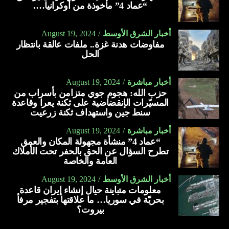
“عماد 4” مأخوذة من أوكرانيا….
أخبار الشرق الأوسط
August 19, 2024
مفاوضات هدنة غزة.. ملفات عالقة بانتظار
الحل
أخبار مباشرة
August 19, 2024
حزب الله: هجوم جوي متزامن بأسراب من
المسيّرات الإنقضاضية على ثكنة يعرا وقاعدة
سنط جين واستهداف ثكنة زرعيت
أخبار مباشرة
August 19, 2024
“عماد 4” منشأة مجهولة المكان والعمق
تطرح السؤال عن الحق بالحفر تحت الأملاك
العامة والخاصة
أخبار الشرق الأوسط
August 19, 2024
معلومات متباينة حيال إنشاء إيران قاعدة
بحريّة في سوريا… ما علاقتها بتفجير مرفأ
بيروت؟