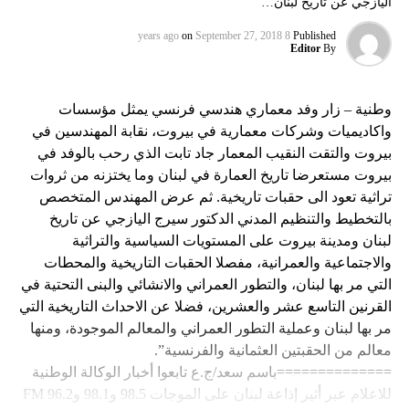
اليازجي عن تاريخ لبنان…
on
September 27, 2018
8 years ago
Published
Editor
By
وطنية – زار وفد معماري هندسي فرنسي يمثل مؤسسات
واكاديميات وشركات معمارية في بيروت، نقابة المهندسين في
بيروت والتقت النقيب المعمار جاد تابت الذي رحب بالوفد في
بيروت مستعرضا تاريخ العمارة في لبنان وما يختزنه من ثروات
تراثية تعود الى حقبات تاريخية. ثم عرض المهندس المتخصص
بالتخطيط والتنظيم المدني الدكتور سيرج اليازجي عن تاريخ
لبنان ومدينة بيروت على المستويات السياسية والتراثية
والاجتماعية والعمرانية، مفصلا الحقبات التاريخية والمحطات
التي مر بها لبنان، والتطور العمراني والانشائي والبنى التحتية في
القرنين التاسع عشر والعشرين، فضلا عن الاحداث التاريخية التي
مر بها لبنان وعملية التطور العمراني والمعالم الموجودة، ومنها
معالم من الحقبتين العثمانية والفرنسية”.
==============باسم سعد/ج.ع تابعوا أخبار الوكالة الوطنية
للاعلام عبر أثير إذاعة لبنان على الموجات 98.5 و98.1 و96.2 FM