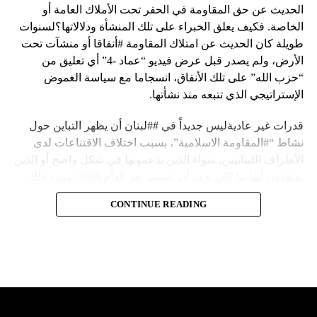
الحديث عن حق المقاومة في الحفر تحت الأملاك العامة أو
الخاصة. فكيف يعلق الخبراء على تلك المنشأة ودلالاتها؟لسنوات
طويلة كان الحديث عن امتلاك المقاومة #أنفاقا أو منشآت تحت
الأرض، ولم يصدر قبل عرض فيديو “عماد -4” أي تعليق من
“حزب الله” على تلك الأنفاق، انسجاما مع سياسة الغموض
الإستراتيجي الذي تتبعه منذ نشأتها.
قدرات غير عاديةليس جديداً في ##لبنان أن يظهر التباين حول
نشاط “#المقاومة الاسلامية”، بسبب اختلاف الاقتناعات لدى
الأطراف اللبنانيين، سواء الذين يدعمونها في شكل واضح أو الذين
يعتقدون أنها ما كان يجب أن تستمر بعد العام 2000. ومرد ذلك
إلى أن المقاومة ضد الاحتلال الإسرائيلي لم تكن يوماً محط
CONTINUE READING
إجماع داخلي، وإن كانت القوى اللبنانية المؤمنة بالصراع ضد
العدو الإسرائيلي لم تبدل في مواقفها.لكن التباين يصل إلى حدود
تخطت دور المقاومة، وهناك من يعترض على إقامة “حزب الله”
منشآت تحت الأرض، ويسأل عن تطبيق القانون اللبناني في
استغلال باطن الأرض.
والحال أن القانون اللبناني لا يطبق على الأملاك البحرية والنهرية