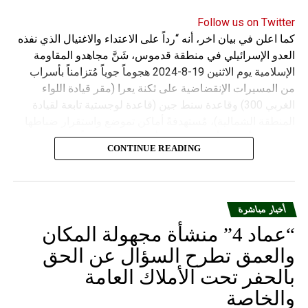
Follow us on Twitter
كما اعلن في بيان اخر، أنه “رداً على الاعتداء والاغتيال الذي نفذه
العدو الإسرائيلي في منطقة قدموس، شَنَّ مجاهدو المقاومة
الإسلامية يوم الاثنين 19-8-2024 هجوماً جوياً مُتزامناً بأسراب
من المسيرات الإنقضاضية على ثكنة يعرا (مقر قيادة اللواء
الغربي 300) وقاعدة سنط جين (قاعدة لوجستية تابعة لقيادة
المنطقة الشمالية)، مُستهدفةً أماكن تموضع واستقرار ضباطها
وجنودها وأصابت أهدافها بدقة وأوقعت فيهم عدداً من القتلى
CONTINUE READING
والجرحى”.
أخبار مباشرة
“عماد 4” منشأة مجهولة المكان
والعمق تطرح السؤال عن الحق
بالحفر تحت الأملاك العامة
والخاصة