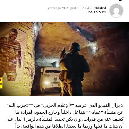
on
August 19, 2024
2 years ago
Published
P.A.J.S.S.
By
لا يزال الفيديو الذي عرضه “#الإعلام الحربي” في “##حزب الله”
عن منشأة “عماد-4” يتفاعل داخلياً وخارج الحدود، لفرادة ما
كشف عنه من قدرات، وإن يكن تحديد المنشأة بالرمز 4 يدل على
أن هناك ما قبلها وربما ما بعدها. انطلاقا من هذه الواقعة، بدأ