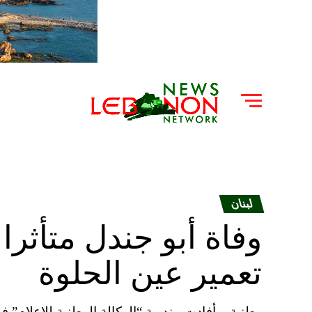
لبنان
وفاة أبو جندل متأثرا 
تعمير عين الحلوة
وطنية – أفادت مندوبة “الوكالة الوطنية للاعلام