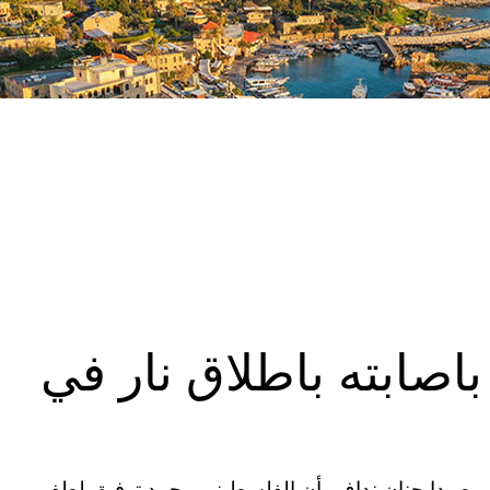
باصابته باطلاق نار في
” في صيدا حنان نداف، أن الفلسطيني محمد توفيق لطفي