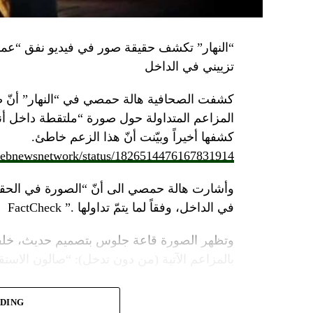
تزييني في الداخل
كشفت الصحافية هالة حمصي في “النهار” أنّ 
كشفها أخيراً وبيّنت أنّ هذا الزعم خاطئ.
/lebnewsnetwork/status/1826514476167831914
وأشارت هالة حمصي الى أنّ “الصورة في الحقي
في الداخل، وفقاً لما يتمّ تداولها .” FactCheck
وتظهر الصورة قاعة جلوس بتصميم حديث، خلفه
بالمزاعم الآتية (من دون تدخل): “صالون الاستقبا
ADING
مؤثرات صوتيّة وضوئيّة، يظهر منشأة عسكرية مح