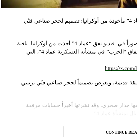
“النهار” تكشف حقيقة صور في فيديو نفق “عماد 4” مأخوذة من أوكرانيا: تصميم لحجر صناعي فنّي
صوراً في
فيديو
نفق “عماد 4” أخذت من أوكرانيا، نافية
المزاعم المتداولة حول صورة “ملتقطة داخل أنفاق “الحزب” في منشأته العسكرية عماد 4″، التي
https://x.com
قة قديمة، وتعرض تصميماً لحجر صناعي فنّي تزييني
ا جدار صخري. وقد نشرتها أخيراً حسابات مرفقة
ل بمنشأة عماد 4”.
وأشارت “النهار” الى أنّ “انتشار الصورة جاء في وقت نشر “الحزب”، الجمعة 16 آب 2024، فيديو مع
CONTINUE RE
صّنة تتحرّك فيها آليات محمّلة بالصواريخ ضمن أنفاق