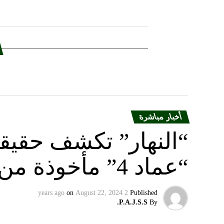
أخبار مباشرة
“النهار” تكشف حقيق
“عماد 4” مأخوذة من أوكرانيا….
on
August 22, 2024
2 years ago
Published
P.A.J.S.S.
By