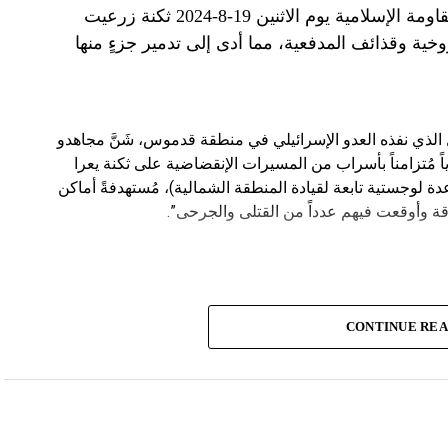
وخصوصاً في بلدة باتوليه، استهدف مجاهدو المقاومة الإسلامية يوم الاثنين 19-8-2024 ثكنة زرعيت
خية وقذائف المدفعية، مما أدى إلى تدمير جزءٍ منها
يال الذي نفذه العدو الإسرائيلي في منطقة قدموس، شَنَّ مجاهدو
ة يوم الاثنين 19-8-2024 هجوماً جوياً مُتزامناً بأسراب من المسيرات الإنقضاضية على ثكنة يعرا
وقاعدة سنط جين (قاعدة لوجستية تابعة لقيادة المنطقة الشمالية)، مُستهدفةً أماكن
ة وأوقعت فيهم عدداً من القتلى والجرحى”.
CONTINUE RE