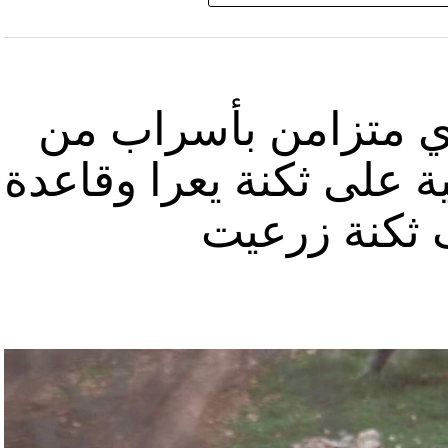
الله يهددّ فيها إسرائيل”.
نوان “جبالنا خزائننا”، على مدى أربع دقائق ونصف
قة منشأة عسكرية تحمل اسم “عماد 4″، نسبة الى القائد العسكري في “الحزب” عماد مغنية الذي
ي متزامن بأسراب من
ة على ثكنة يعرا وقاعدة
ثكنة زرعيت