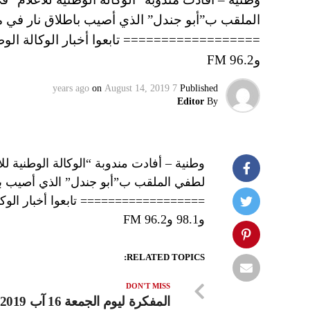
الملقب ب”أبو جندل” الذي أصيب باطلاق نار في محل
و96.2 FM
on
August 14, 2019
7 years ago
Published
Editor
By
وطنية – أفادت مندوبة “الوكالة الوطنية 
لطفي الملقب ب”أبو جندل” الذي أصيب باطل
و98.1 و96.2 FM
RELATED TOPICS:
DON'T MISS
المفكرة ليوم الجمعة 16 آب 2019