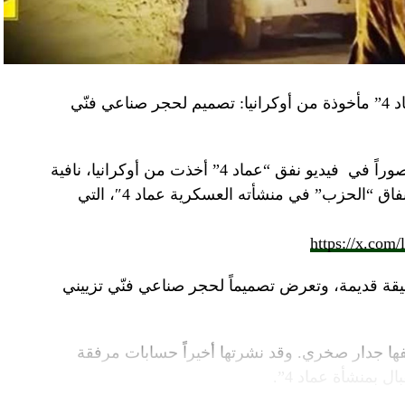
“النهار” تكشف حقيقة صور في فيديو نفق “عماد 4” مأخوذة من أوكرانيا: تصميم لحجر صناعي فنّي
صوراً في
فيديو
نفق “عماد 4” أخذت من أوكرانيا، نافية
المزاعم المتداولة حول صورة “ملتقطة داخل أنفاق “الحزب” في منشأته العسكرية عماد 4″، التي
https://x.com
قة قديمة، وتعرض تصميماً لحجر صناعي فنّي تزييني
ا جدار صخري. وقد نشرتها أخيراً حسابات مرفقة
ل بمنشأة عماد 4”.