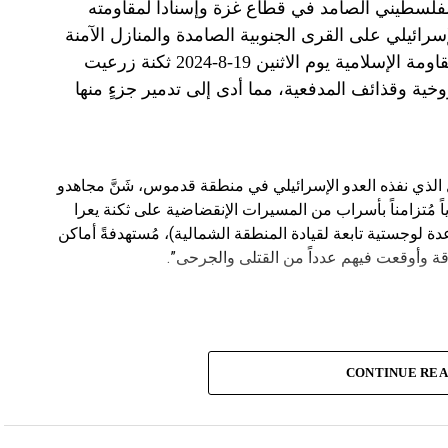
الفلسطيني الصامد في قطاع غزة وإسناداً لمقاومته
الإسرائيلي على القرى الجنوبية الصامدة والمنازل الآمنة
وخصوصاً في بلدة باتوليه، استهدف مجاهدو المقاومة الإسلامية يوم الاثنين 19-8-2024 ثكنة زرعيت
خية وقذائف المدفعية، مما أدى إلى تدمير جزءٍ منها
يال الذي نفذه العدو الإسرائيلي في منطقة قدموس، شَنَّ مجاهدو
ة يوم الاثنين 19-8-2024 هجوماً جوياً مُتزامناً بأسراب من المسيرات الإنقضاضية على ثكنة يعرا
وقاعدة سنط جين (قاعدة لوجستية تابعة لقيادة المنطقة الشمالية)، مُستهدفةً أماكن
ة وأوقعت فيهم عدداً من القتلى والجرحى”.
CONTINUE RE