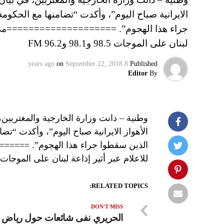
الايرانية صباح اليوم”، وأكدت “تضامنها مع الحكوم
جراء هذا الهجوم”. ====================مي نهرا 
لبنان على الموجات 98.5 و98.1 و96.2 FM
on
September 22, 2018
8 years ago
Published
Editor
By
وطنية – دانت وزارة الخارجية والمغتربي
الأهواز الايرانية صباح اليوم”، وأكدت “تض
الذين سقطوا جراء هذا الهجوم”. =======
للاعلام عبر أثير إذاعة لبنان على الموجات 98.5 و98.1 و96.2 FM
RELATED TOPICS:
DON'T MISS
الحريري نفى شائعات حول رياض س