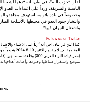
اعلن “حزب الله”، في بيان، انه “دعماً لشعبنا 
الباسلة ‌‏‌‏‌والشريفة، ورداً على اعتداءات العدو 
وانتشار جنود العدو في محيطها بالأسلحة الصارو
واشتعال النيران فيها”.
Follow us on Twitter
كما اعلن في بيان اخر، أنه “رداً على الاعتداء والاغت
المقاومة الإسلامي
(مقر قيادة اللواء الغربي 300) 
تموضع واستقرار ضباطها وجنودها وأصابت أهدافها بدق
ADING