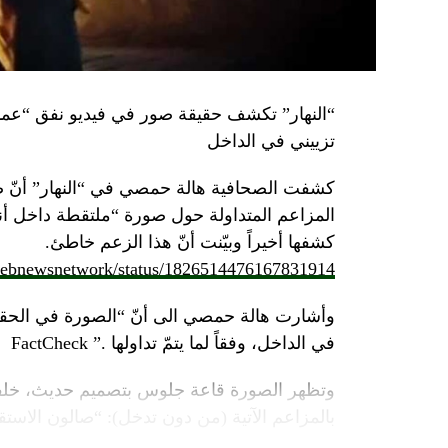
تزييني في الداخل
كشفت الصحافية هالة حمصي في “النهار” أنّ 
كشفها أخيراً وبيّنت أنّ هذا الزعم خاطئ.
/lebnewsnetwork/status/1826514476167831914
وأشارت هالة حمصي الى أنّ “الصورة في الحقي
في الداخل، وفقاً لما يتمّ تداولها .” FactCheck
وتظهر الصورة قاعة جلوس بتصميم حديث، خلفه
بالمزاعم الآتية (من دون تدخل): “صالون الاستقبا