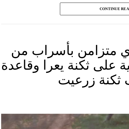
وأشارت “النهار” الى أنّ “انتشار الصورة جاء في وقت نشر “الحزب”، الجمعة 16 آب 2024، فيديو مع
CONTINUE RE
صّنة تتحرّك فيها آليات محمّلة بالصواريخ ضمن أنفاق
الله يهددّ فيها إسرائيل”.
نوان “جبالنا خزائننا”، على مدى أربع دقائق ونصف
قة منشأة عسكرية تحمل اسم “عماد 4″، نسبة الى القائد العسكري في “الحزب” عماد مغنية الذي
ي متزامن بأسراب من
ة على ثكنة يعرا وقاعدة
ثكنة زرعيت