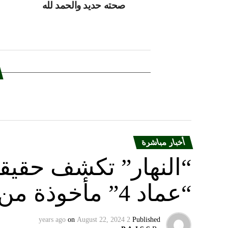
صحته حديد والحمد لله
أخبار مباشرة
“النهار” تكشف حقيق
“عماد 4” مأخوذة من أوكرانيا….
on
August 22, 2024
2 years ago
Published