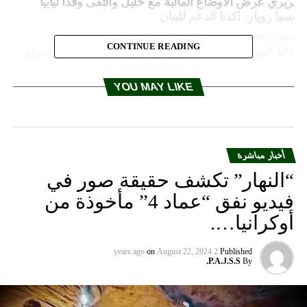
لحريري عرض الاوضاع المالية مع خليل والتقى وفدا نيابيا
رنسيا رويار: اكدنا الدعم للبنان
DON'T MISS
CONTINUE READING
قائد الجيش استقبل لاكوروا ورئيس الصليب الاحمر الدولي
YOU MAY LIKE
أخبار مباشرة
“النهار” تكشف حقيقة صور في
فيديو نفق “عماد 4” مأخوذة من
أوكرانيا….
on
August 22, 2024
2 years ago
Published
P.A.J.S.S.
By