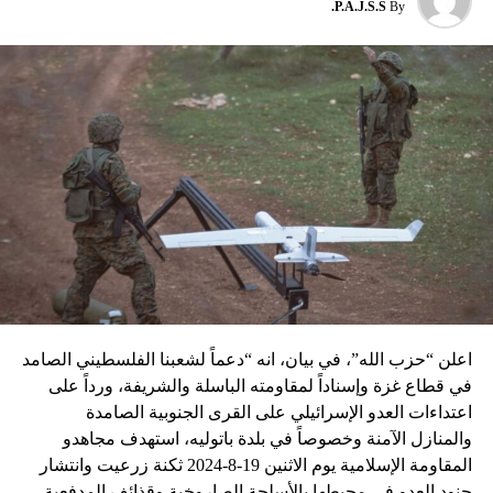
P.A.J.S.S.
By
نسبه الحزب الى إسرائيل”.
اعلن “حزب الله”، في بيان، انه “دعماً لشعبنا الفلسطيني الصامد
في قطاع غزة وإسناداً لمقاومته الباسلة ‌‏‌‏‌والشريفة، ورداً على
اعتداءات العدو الإسرائيلي على القرى الجنوبية الصامدة
والمنازل الآمنة وخصوصاً في بلدة باتوليه، استهدف مجاهدو
المقاومة الإسلامية يوم الاثنين 19-8-2024 ثكنة زرعيت وانتشار
جنود العدو في محيطها بالأسلحة الصاروخية وقذائف المدفعية،