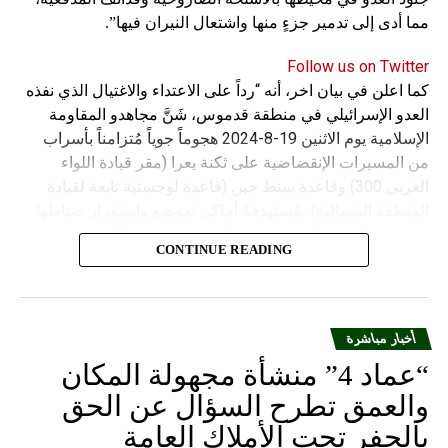
مما أدى إلى تدمير جزءٍ منها واشتعال النيران فيها”.
Follow us on Twitter
كما اعلن في بيان اخر، أنه “رداً على الاعتداء والاغتيال الذي نفذه
العدو الإسرائيلي في منطقة قدموس، شَنَّ مجاهدو المقاومة
الإسلامية يوم الاثنين 19-8-2024 هجوماً جوياً مُتزامناً بأسراب
من المسيرات الإنقضاضية على ثكنة يعرا (مقر قيادة اللواء
الغربي 300) وقاعدة سنط جين (قاعدة لوجستية تابعة لقيادة
المنطقة الشمالية)، مُستهدفةً أماكن تموضع واستقرار ضباطها
وجنودها وأصابت أهدافها بدقة وأوقعت فيهم عدداً من القتلى
CONTINUE READING
والجرحى”.
أخبار مباشرة
“عماد 4” منشأة مجهولة المكان
والعمق تطرح السؤال عن الحق
بالحفر تحت الأملاك العامة