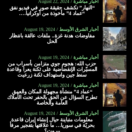
أخبار مباشرة
August 22, 2024
“النهار” تكشف حقيقة صور في فيديو نفق
“عماد 4” مأخوذة من أوكرانيا….
أخبار الشرق الأوسط
August 19, 2024
مفاوضات هدنة غزة.. ملفات عالقة بانتظار
الحل
أخبار مباشرة
August 19, 2024
حزب الله: هجوم جوي متزامن بأسراب من
المسيّرات الإنقضاضية على ثكنة يعرا وقاعدة
سنط جين واستهداف ثكنة زرعيت
أخبار مباشرة
August 19, 2024
“عماد 4” منشأة مجهولة المكان والعمق
تطرح السؤال عن الحق بالحفر تحت الأملاك
العامة والخاصة
أخبار الشرق الأوسط
August 19, 2024
معلومات متباينة حيال إنشاء إيران قاعدة
بحريّة في سوريا… ما علاقتها بتفجير مرفأ
بيروت؟