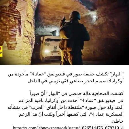
“النهار” تكشف حقيقة صور في فيديو نفق “عماد 4” مأخوذة من
أوكرانيا: تصميم لحجر صناعي فنّي تزييني في الداخل
كشفت الصحافية هالة حمصي في “النهار” أنّ صوراً
في
فيديو
نفق “عماد 4” أخذت من أوكرانيا، نافية المزاعم
المتداولة حول صورة “ملتقطة داخل أنفاق “الحزب” في منشأته
العسكرية عماد 4″، التي كشفها أخيراً وبيّنت أنّ هذا الزعم
خاطئ.
https://x.com/lebnewsnetwork/status/1826514476167831914