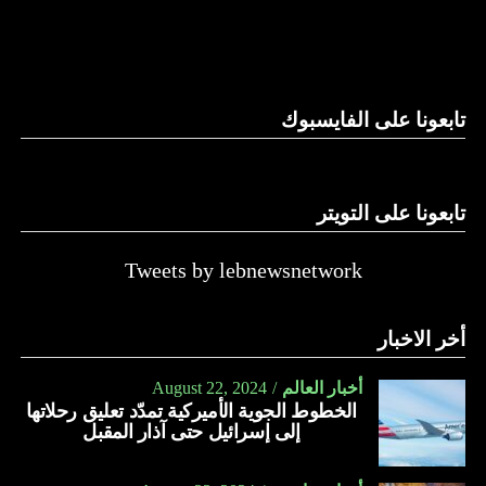
والحال أن القانون اللبناني لا يطبق على الأملاك البحرية والنهرية
وغيرها، على الرغم من الإجماع اللبناني على ضرورة استعادة
الدولة…
تابعونا على الفايسبوك
النهار
تابعونا على التويتر
Tweets by lebnewsnetwork
أخر الاخبار
أخبار العالم
August 22, 2024
الخطوط الجوية الأميركية تمدّد تعليق رحلاتها
إلى إسرائيل حتى آذار المقبل