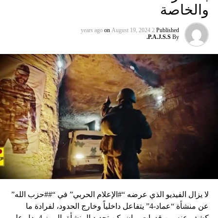
والخاصة
on
August 19, 2024
2 years ago
Published
P.A.J.S.S.
By
لا يزال الفيديو الذي عرضه “#الإعلام الحربي” في “##حزب الله”
عن منشأة “عماد-4” يتفاعل داخلياً وخارج الحدود، لفرادة ما
كشف عنه من قدرات، وإن يكن تحديد المنشأة بالرمز 4 يدل على