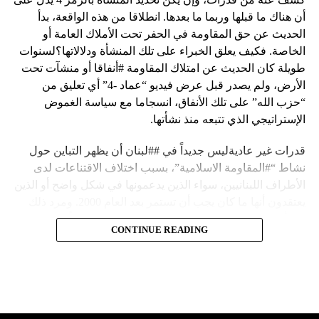
أن هناك ما قبلها وربما ما بعدها. انطلاقا من هذه الواقعة، بدأ
الحديث عن حق المقاومة في الحفر تحت الأملاك العامة أو
الخاصة. فكيف يعلق الخبراء على تلك المنشأة ودلالاتها؟لسنوات
طويلة كان الحديث عن امتلاك المقاومة #أنفاقا أو منشآت تحت
الأرض، ولم يصدر قبل عرض فيديو “عماد -4” أي تعليق من
“حزب الله” على تلك الأنفاق، انسجاما مع سياسة الغموض
الإستراتيجي الذي تتبعه منذ نشأتها.
قدرات غير عاديةليس جديداً في ##لبنان أن يظهر التباين حول
نشاط “#المقاومة الاسلامية”، بسبب اختلاف الاقتناعات لدى
الأطراف اللبنانيين، سواء الذين يدعمونها في شكل واضح أو الذين
يعتقدون أنها ما كان يجب أن تستمر بعد العام 2000. ومرد ذلك
إلى أن المقاومة ضد الاحتلال الإسرائيلي لم تكن يوماً محط
CONTINUE READING
إجماع داخلي، وإن كانت القوى اللبنانية المؤمنة بالصراع ضد
العدو الإسرائيلي لم تبدل في مواقفها.لكن التباين يصل إلى حدود
تخطت دور المقاومة، وهناك من يعترض على إقامة “حزب الله”
منشآت تحت الأرض، ويسأل عن تطبيق القانون اللبناني في
استغلال باطن الأرض.