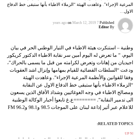
المرعية الإجراء”. وعاهدت الهيئة “الزملاء الاطباء بأنها ستبقى خط الدفاع
الاول…
on
March 12, 2019
7 years ago
Published
Editor
By
وطنية – استنكرت هيئة الاطباء في التيار الوطني الحر في بيان
اليوم، ” ما تعرض له اليوم أمين سر نقابة الاطباء الدكتور كريكور
اجيديان من إهانات وتعرض لكرامته من قبل ما يسمى بالحراك”،
ودعت “السلطات القضائية للقيام بمهامها وإنزال اشد العقوبات
وفقا للقوانين والأنظمة المرعية الإجراء”. وعاهدت الهيئة
“الزملاء الاطباء بأنها ستبقى خط الدفاع الاول عن النقابة
ومصالح الاطباء في وجه الغوغائيين وشذاذ الأفاق الذين يسعون
الى تدمير النقابة”. ========ع.غ تابعوا أخبار الوكالة الوطنية
للاعلام عبر أثير إذاعة لبنان على الموجات 98.5 و98.1 و96.2 FM
RELATED TOPICS:
UP NEX