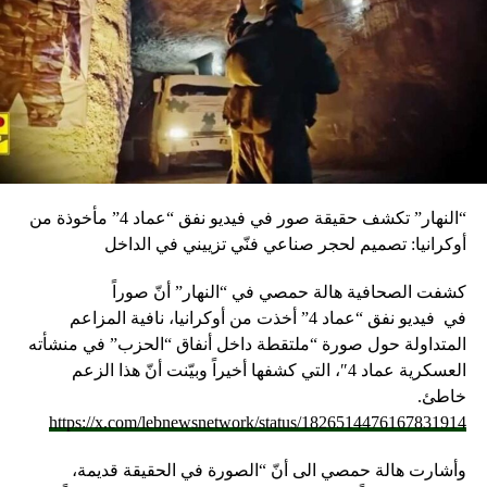
================= ز.ح تابعوا أخبار الوكالة الوطنية للاعلام
عبر أثير إذاعة لبنان على الموجات 98.5 و98.1 و96.2 FM
RELATED TOPICS:
UP NEX
ويني: وزارة شؤون مكافحة الفساد تقوم بعملها كالمعتاد
ي فترة تصريف الاعمال
“النهار” تكشف حقيقة صور في فيديو نفق “عماد 4” مأخوذة من
DON'T MISS
الحواط لابو صعب: التزمنا بأحكام النظام الداخلي وقدمنا
أوكرانيا: تصميم لحجر صناعي فنّي تزييني في الداخل
اقتراحا لتأمين الاعتمادات لأدوية الأمراض السرطانية
كشفت الصحافية هالة حمصي في “النهار” أنّ صوراً
في
فيديو
نفق “عماد 4” أخذت من أوكرانيا، نافية المزاعم
المتداولة حول صورة “ملتقطة داخل أنفاق “الحزب” في منشأته
العسكرية عماد 4″، التي كشفها أخيراً وبيّنت أنّ هذا الزعم
خاطئ.
https://x.com/lebnewsnetwork/status/1826514476167831914
وأشارت هالة حمصي الى أنّ “الصورة في الحقيقة قديمة،