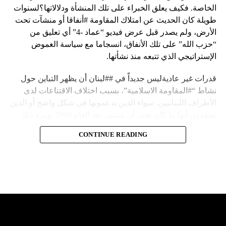
الخاصة. فكيف يعلق الخبراء على تلك المنشأة ودلالاتها؟لسنوات
طويلة كان الحديث عن امتلاك المقاومة #أنفاقا أو منشآت تحت
الأرض، ولم يصدر قبل عرض فيديو “عماد -4” أي تعليق من
“حزب الله” على تلك الأنفاق، انسجاما مع سياسة الغموض
الإستراتيجي الذي تتبعه منذ نشأتها.
قدرات غير عاديةليس جديداً في ##لبنان أن يظهر التباين حول
نشاط “#المقاومة الاسلامية”، بسبب اختلاف الاقتناعات لدى
الأطراف اللبنانيين، سواء الذين يدعمونها في شكل واضح أو الذين
يعتقدون أنها ما كان يجب أن تستمر بعد العام 2000. ومرد ذلك
إلى أن المقاومة ضد الاحتلال الإسرائيلي لم تكن يوماً محط
CONTINUE READING
إجماع داخلي، وإن كانت القوى اللبنانية المؤمنة بالصراع ضد
العدو الإسرائيلي لم تبدل في مواقفها.لكن التباين يصل إلى حدود
تخطت دور المقاومة، وهناك من يعترض على إقامة “حزب الله”
منشآت تحت الأرض، ويسأل عن تطبيق القانون اللبناني في
استغلال باطن الأرض.
والحال أن القانون اللبناني لا يطبق على الأملاك البحرية والنهرية
وغيرها، على الرغم من الإجماع اللبناني على ضرورة استعادة