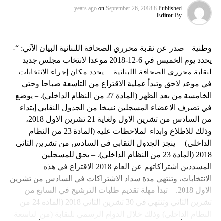
on
September 26, 2018
8 years ago
Published
Editor
By
وطنية – صدر عن نقابة محرري الصحافة اللبنانية البيان الآتي: “-
يحدد يوم الخميس في 6-12-2018 موعدا لانتخاب مجلس جديد
لنقابة محرري الصحافة اللبنانية. – يحدد مكان إجراء الانتخابات
في موعد لاحق وتبدأ عملية الاقتراع من التاسعة صباحا وحتى
الخامسة من بعد الظهر (المادة 27 من النظام الداخلي). – يوضع
في تصرف الاعضاء المسجلين نسخا من الجدول النقابي إبتداء
من السادس من تشرين الاول ولغاية 21 تشرين الاول 2018،
وذلك للاطلاع وابداء الملاحظات عليه (المادة 23 من النظام
الداخلي). – ينجز الجدول النقابي في السادس من تشرين الثاني
2018 (المادة 23 من النظام الداخلي). – يحق للمسجلين
المسددين اشتراكاتهم عن العام 2018 الاقتراع في هذه
الانتخابات، وتنتهي مدة سداد الاشتراكات في السادس من تشرين
الاول 2018. – تبدأ مهلة تقديم طلبات الترشيح في السابع من
تشرين الثاني وتنتهي في 30 تشرين الثاني 2018 (المادة 24 من
النظام الداخلي) وذلك خلال الدوام الرسمي للنقابة (من التاسعة