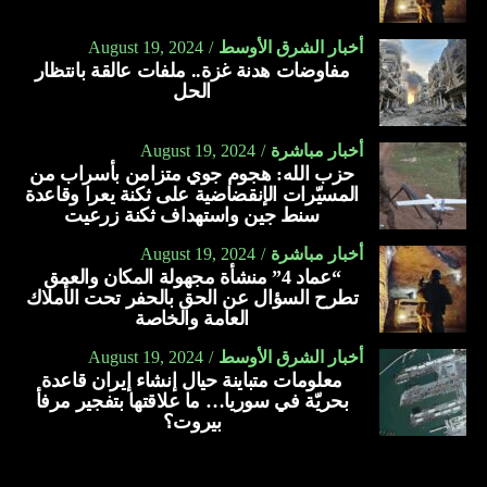
أخبار الشرق الأوسط
August 19, 2024
مفاوضات هدنة غزة.. ملفات عالقة بانتظار
الحل
أخبار مباشرة
August 19, 2024
حزب الله: هجوم جوي متزامن بأسراب من
المسيّرات الإنقضاضية على ثكنة يعرا وقاعدة
سنط جين واستهداف ثكنة زرعيت
أخبار مباشرة
August 19, 2024
“عماد 4” منشأة مجهولة المكان والعمق
تطرح السؤال عن الحق بالحفر تحت الأملاك
العامة والخاصة
أخبار الشرق الأوسط
August 19, 2024
معلومات متباينة حيال إنشاء إيران قاعدة
بحريّة في سوريا… ما علاقتها بتفجير مرفأ
بيروت؟