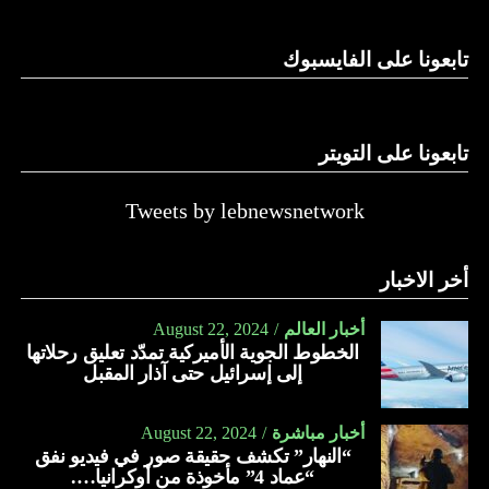
الدولة…
تابعونا على الفايسبوك
النهار
تابعونا على التويتر
Tweets by lebnewsnetwork
أخر الاخبار
أخبار العالم
August 22, 2024
الخطوط الجوية الأميركية تمدّد تعليق رحلاتها
إلى إسرائيل حتى آذار المقبل
أخبار مباشرة
August 22, 2024
“النهار” تكشف حقيقة صور في فيديو نفق
“عماد 4” مأخوذة من أوكرانيا….