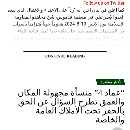
Follow us on Twitter
كما اعلن في بيان اخر، أنه “رداً على الاعتداء والاغتيال الذي نفذه
العدو الإسرائيلي في منطقة قدموس، شَنَّ مجاهدو المقاومة
الإسلامية يوم الاثنين 19-8-2024 هجوماً جوياً مُتزامناً بأسراب
من المسيرات الإنقضاضية على ثكنة يعرا (مقر قيادة اللواء
الغربي 300) وقاعدة سنط جين (قاعدة لوجستية تابعة لقيادة
المنطقة الشمالية)، مُستهدفةً أماكن تموضع واستقرار ضباطها
وجنودها وأصابت أهدافها بدقة وأوقعت فيهم عدداً من القتلى
CONTINUE READING
والجرحى”.
أخبار مباشرة
“عماد 4” منشأة مجهولة المكان
والعمق تطرح السؤال عن الحق
بالحفر تحت الأملاك العامة
والخاصة