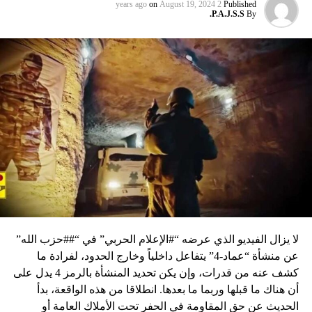
on
August 19, 2024
2 years ago
Published
P.A.J.S.S.
By
لا يزال الفيديو الذي عرضه “#الإعلام الحربي” في “##حزب الله”
عن منشأة “عماد-4” يتفاعل داخلياً وخارج الحدود، لفرادة ما
كشف عنه من قدرات، وإن يكن تحديد المنشأة بالرمز 4 يدل على
أن هناك ما قبلها وربما ما بعدها. انطلاقا من هذه الواقعة، بدأ
الحديث عن حق المقاومة في الحفر تحت الأملاك العامة أو