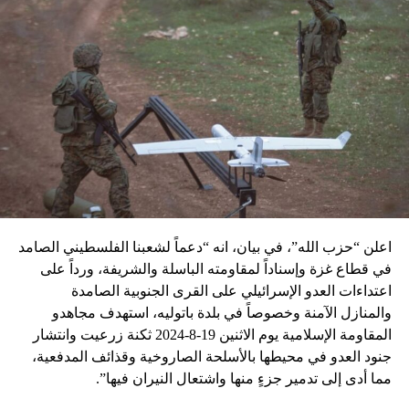
اعلن “حزب الله”، في بيان، انه “دعماً لشعبنا الفلسطيني الصامد
في قطاع غزة وإسناداً لمقاومته الباسلة ‌‏‌‏‌والشريفة، ورداً على
اعتداءات العدو الإسرائيلي على القرى الجنوبية الصامدة
والمنازل الآمنة وخصوصاً في بلدة باتوليه، استهدف مجاهدو
المقاومة الإسلامية يوم الاثنين 19-8-2024 ثكنة زرعيت وانتشار
جنود العدو في محيطها بالأسلحة الصاروخية وقذائف المدفعية،
مما أدى إلى تدمير جزءٍ منها واشتعال النيران فيها”.