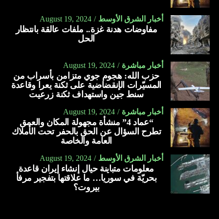
أخبار الشرق الأوسط
August 19, 2024
مفاوضات هدنة غزة.. ملفات عالقة بانتظار
الحل
أخبار مباشرة
August 19, 2024
حزب الله: هجوم جوي متزامن بأسراب من
المسيّرات الإنقضاضية على ثكنة يعرا وقاعدة
سنط جين واستهداف ثكنة زرعيت
أخبار مباشرة
August 19, 2024
“عماد 4” منشأة مجهولة المكان والعمق
تطرح السؤال عن الحق بالحفر تحت الأملاك
العامة والخاصة
أخبار الشرق الأوسط
August 19, 2024
معلومات متباينة حيال إنشاء إيران قاعدة
بحريّة في سوريا… ما علاقتها بتفجير مرفأ
بيروت؟