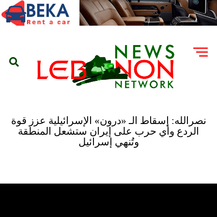
نصرالله: إسقاط الـ «درون» الإسرائيلية عزز قوة
الردع وأي حرب على إيران ستشعل المنطقة
وتُنهي إسرائيل