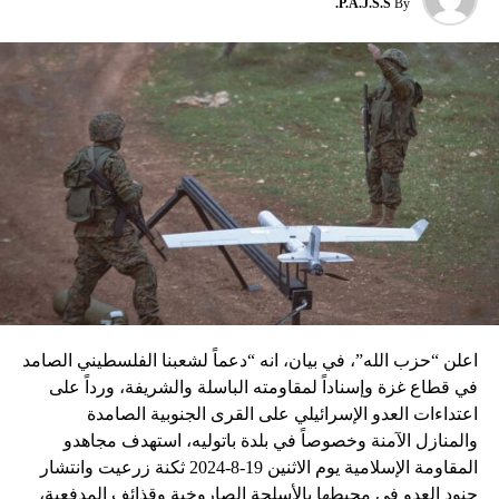
P.A.J.S.S.
By
نسبه الحزب الى إسرائيل”.
اعلن “حزب الله”، في بيان، انه “دعماً لشعبنا الفلسطيني الصامد
في قطاع غزة وإسناداً لمقاومته الباسلة ‌‏‌‏‌والشريفة، ورداً على
اعتداءات العدو الإسرائيلي على القرى الجنوبية الصامدة
والمنازل الآمنة وخصوصاً في بلدة باتوليه، استهدف مجاهدو
المقاومة الإسلامية يوم الاثنين 19-8-2024 ثكنة زرعيت وانتشار
جنود العدو في محيطها بالأسلحة الصاروخية وقذائف المدفعية،