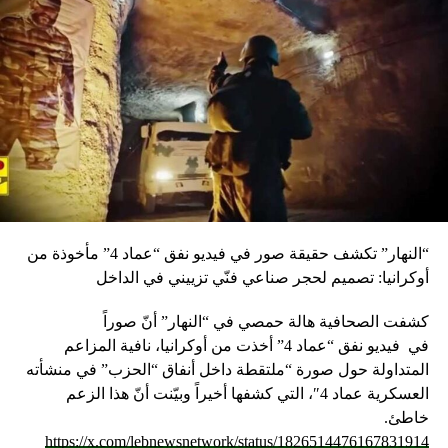
العمل في خمسة كتب تغطي ثلاث صحف رفيعة من نيويورك
وبوسطن على أن يليهما كتابان سيصدران لاحقا ويتضمنان ما ورد
بشأن الإبادة الأرمنية في صحيفتين معتبرتين من شيكاغو ولوس
أنجلوس، لكن الأمر يتطلب بعض الصبر”. أضاف: “كما يظهر من
العنوان إن الكتب التي تتألف منها المجموعة تتمحور حول الإبادة
الأرمنية والأخبار التي تتناول أحداثها، وقد جرى التشديد على ذلك
عبر الإستعانة بخبراء بالإبادة الأرمنية تولوا كتابة المقدمات
الثلاث”، آخذا على الكتاب “تغاضيهم عن الإضاءة على قضايا هامة
للتاريخ الأرمني، وللمجتمع والثقافة الأرمنيين، في مقدماتهم،
والتي وردت في الكتب”. وإذ لفت الى “أهمية ما نشر نقلا عن
“النهار” تكشف حقيقة صور في فيديو نفق “عماد 4” مأخوذة من
شهود عيان”، خلص الى التشديد على “ضرورة أن يكون الهدف
أوكرانيا: تصميم لحجر صناعي فنّي تزييني في الداخل
من إطلاق المجموعة المذكورة تشجيع الطلاب الذين يتابعون
دراستهم باللغة الإنكليزية على الإستعانة بالمجموعة كمصدر أولي
كشفت الصحافية هالة حمصي في “النهار” أنّ صوراً
للأبحاث وللدراسات الإعلامية، حيث أن المواد المتنوعة التي
في
فيديو
نفق “عماد 4” أخذت من أوكرانيا، نافية المزاعم
سيجدونها قد تشجعهم على الخوض في المواضيع الأخرى التي
المتداولة حول صورة “ملتقطة داخل أنفاق “الحزب” في منشأته
ملأت آلاف الصفحات”. سولاهيان وفي الختام شكر رئيس رهبنة
العسكرية عماد 4″، التي كشفها أخيراً وبيّنت أنّ هذا الزعم
المخيتاريين في لبنان والشرق الأوسط المونسنيور مسروب
خاطئ.
سولاهيان الحضور، وقال إن “الإبادة الجماعية للأرمن ليست
https://x.com/lebnewsnetwork/status/1826514476167831914