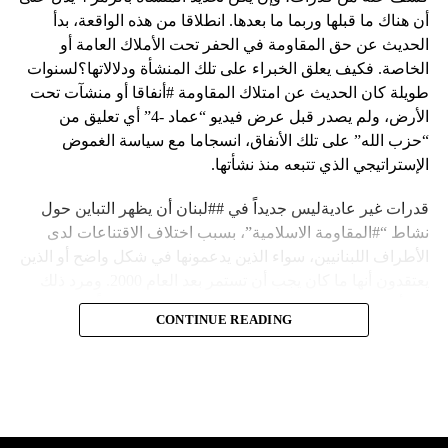
أن هناك ما قبلها وربما ما بعدها. انطلاقا من هذه الواقعة، بدأ
الحديث عن حق المقاومة في الحفر تحت الأملاك العامة أو
الخاصة. فكيف يعلق الخبراء على تلك المنشأة ودلالاتها؟لسنوات
طويلة كان الحديث عن امتلاك المقاومة #أنفاقا أو منشآت تحت
الأرض، ولم يصدر قبل عرض فيديو “عماد -4” أي تعليق من
“حزب الله” على تلك الأنفاق، انسجاما مع سياسة الغموض
الإستراتيجي الذي تتبعه منذ نشأتها.
قدرات غير عاديةليس جديداً في ##لبنان أن يظهر التباين حول
نشاط “#المقاومة الاسلامية”، بسبب اختلاف الاقتناعات لدى
الأطراف اللبنانيين، سواء الذين يدعمونها في شكل واضح أو الذين
يعتقدون أنها ما كان يجب أن تستمر بعد العام 2000. ومرد ذلك
إلى أن المقاومة ضد الاحتلال الإسرائيلي لم تكن يوماً محط
CONTINUE READING
إجماع داخلي، وإن كانت القوى اللبنانية المؤمنة بالصراع ضد
العدو الإسرائيلي لم تبدل في مواقفها.لكن التباين يصل إلى حدود
تخطت دور المقاومة، وهناك من يعترض على إقامة “حزب الله”
منشآت تحت الأرض، ويسأل عن تطبيق القانون اللبناني في
استغلال باطن الأرض.