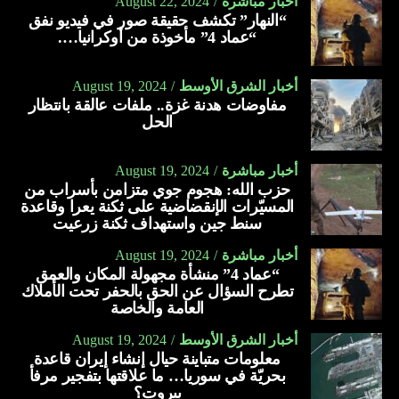
أخبار مباشرة
August 22, 2024
“النهار” تكشف حقيقة صور في فيديو نفق
“عماد 4” مأخوذة من أوكرانيا….
أخبار الشرق الأوسط
August 19, 2024
مفاوضات هدنة غزة.. ملفات عالقة بانتظار
الحل
أخبار مباشرة
August 19, 2024
حزب الله: هجوم جوي متزامن بأسراب من
المسيّرات الإنقضاضية على ثكنة يعرا وقاعدة
سنط جين واستهداف ثكنة زرعيت
أخبار مباشرة
August 19, 2024
“عماد 4” منشأة مجهولة المكان والعمق
تطرح السؤال عن الحق بالحفر تحت الأملاك
العامة والخاصة
أخبار الشرق الأوسط
August 19, 2024
معلومات متباينة حيال إنشاء إيران قاعدة
بحريّة في سوريا… ما علاقتها بتفجير مرفأ
بيروت؟