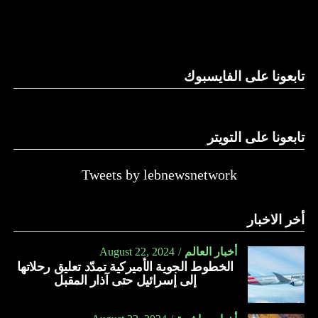
والحال أن القانون اللبناني لا يطبق على الأملاك البحرية والنهرية
وغيرها، على الرغم من الإجماع اللبناني على ضرورة استعادة
الدولة…
تابعونا على الفايسبوك
النهار
تابعونا على التويتر
Tweets by lebnewsnetwork
أخر الاخبار
أخبار العالم
August 22, 2024
الخطوط الجوية الأميركية تمدّد تعليق رحلاتها
إلى إسرائيل حتى آذار المقبل