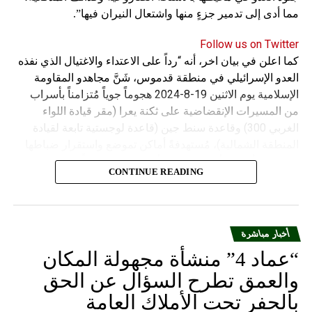
مما أدى إلى تدمير جزءٍ منها واشتعال النيران فيها”.
Follow us on Twitter
كما اعلن في بيان اخر، أنه “رداً على الاعتداء والاغتيال الذي نفذه
العدو الإسرائيلي في منطقة قدموس، شَنَّ مجاهدو المقاومة
الإسلامية يوم الاثنين 19-8-2024 هجوماً جوياً مُتزامناً بأسراب
من المسيرات الإنقضاضية على ثكنة يعرا (مقر قيادة اللواء
الغربي 300) وقاعدة سنط جين (قاعدة لوجستية تابعة لقيادة
المنطقة الشمالية)، مُستهدفةً أماكن تموضع واستقرار ضباطها
وجنودها وأصابت أهدافها بدقة وأوقعت فيهم عدداً من القتلى
CONTINUE READING
والجرحى”.
أخبار مباشرة
“عماد 4” منشأة مجهولة المكان
والعمق تطرح السؤال عن الحق
بالحفر تحت الأملاك العامة