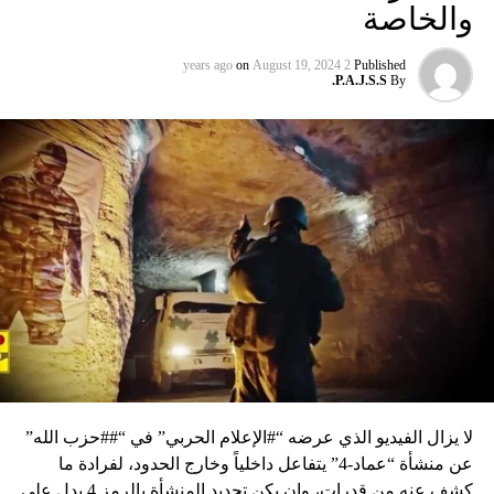
والخاصة
on
August 19, 2024
2 years ago
Published
P.A.J.S.S.
By
لا يزال الفيديو الذي عرضه “#الإعلام الحربي” في “##حزب الله”
عن منشأة “عماد-4” يتفاعل داخلياً وخارج الحدود، لفرادة ما
كشف عنه من قدرات، وإن يكن تحديد المنشأة بالرمز 4 يدل على