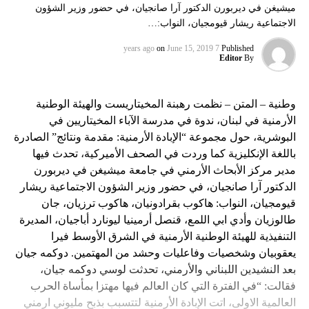
ميشيغن في ديربورن الدكتور آرا صانجيان، في حضور وزير الشؤون
الاجتماعية ريشار قيومجيان، النواب:…
on
June 15, 2019
7 years ago
Published
Editor
By
وطنية – المتن – نظمت رهبنة المخيتاريست والهيئة الوطنية
الأرمنية في لبنان، ندوة في مدرسة الآباء المخيتاريين في
البوشرية، حول مجموعة “الإبادة الأرمنية: مقدمة ونتائج” الصادرة
باللغة الإنكليزية كما وردت في الصحف الأميركية، تحدث فيها
مدير مركز الأبحاث الأرمني في جامعة ميشيغن في ديربورن
الدكتور آرا صانجيان، في حضور وزير الشؤون الاجتماعية ريشار
قيومجيان، النواب: هاكوب بقرادونيان، هاكوب ترزيان، جان
طالوزيان وأدي ابي اللمع، قنصل أرمينيا ليونارد أباجيان، المديرة
التنفيذية للهيئة الوطنية الأرمنية في الشرق الأوسط فيرا
يعقوبيان وشخصيات وفاعليات وحشد من المهتمين. دوكمه جيان
بعد النشيدين اللبناني والأرمني، تحدثت لوسي دوكمه جيان،
فقالت: “في الفترة التي كان العالم فيها مهتزا بمأساة الحرب
العالمية الاولى، اتت الإبادة الأرمنية لتتسبب بذبح مليوني ارمني