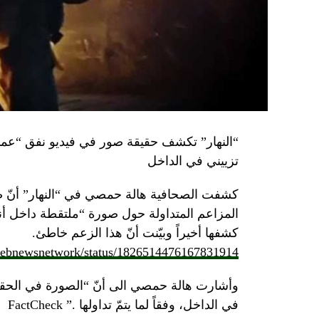
تزييني في الداخل
كشفت الصحافية هالة حمصي في “النهار” أنّ 
كشفها أخيراً وبيّنت أنّ هذا الزعم خاطئ.
/lebnewsnetwork/status/1826514476167831914
وأشارت هالة حمصي الى أنّ “الصورة في الحقي
في الداخل، وفقاً لما يتمّ تداولها .” FactCheck