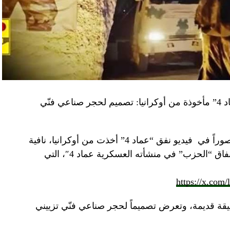
“النهار” تكشف حقيقة صور في فيديو نفق “عماد 4” مأخوذة من أوكرانيا: تصميم لحجر صناعي فنّي
صوراً في
فيديو
نفق “عماد 4” أخذت من أوكرانيا، نافية
المزاعم المتداولة حول صورة “ملتقطة داخل أنفاق “الحزب” في منشأته العسكرية عماد 4″، التي
https://x.com
قة قديمة، وتعرض تصميماً لحجر صناعي فنّي تزييني