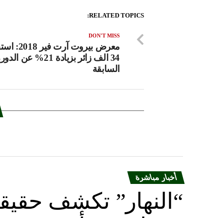
RELATED TOPICS:
DON'T MISS
معرض بيروت آرت 
34 الف زائر بزيادة 21% عن الدو
السابقة
أخبار مباشرة
“النهار” تكشف حقيق