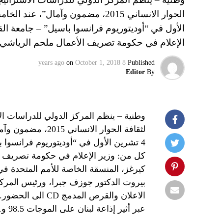
الأول في “أوديتوريوم فرانسوا باسيل” – جامعة 
الإعلام في حكومة تصريف الأعمال ملحم الرياشي
on
October 1, 2018
8 years ago
Published
Editor
By
وطنية – ينظم المركز الدولي للدراسات الا
لثقافة الحوار الا
4 تشرين الأول في “أوديتوريوم فرانسوا
كل من: وزير الإعلام في حكومة تصريف ا
كيرغز، المنسقة الخاصة للأمم المتحدة في ل
بيروت الدكتور جوزف جبرا، ورئيس المركز 
الاعلان والقرص ال
عبر أثير إذاعة لبنان على الموجات 98.5 و98.1 و96.2 FM