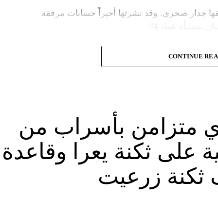
ا جدار صخري. وقد نشرتها أخيراً حسابات مرفقة
ل بمنشأة عماد 4”.
وأشارت “النهار” الى أنّ “انتشار الصورة جاء في وقت نشر “الحزب”، الجمعة 16 آب 2024، فيديو مع
CONTINUE RE
صّنة تتحرّك فيها آليات محمّلة بالصواريخ ضمن أنفاق
الله يهددّ فيها إسرائيل”.
نوان “جبالنا خزائننا”، على مدى أربع دقائق ونصف
قة منشأة عسكرية تحمل اسم “عماد 4″، نسبة الى القائد العسكري في “الحزب” عماد مغنية الذي
ي متزامن بأسراب من
ة على ثكنة يعرا وقاعدة
ثكنة زرعيت