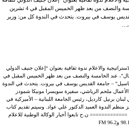
الحوار الانساني 2015، مضمون وآمال”، عند الخامسة والنصف من بعد ظهر الخميس المقبل في 4 تشرين
القديس يوسف في بيروت. يتحدث في الندوة كل من: وزير
،…
ستراتيجية والاعلام ندوة ثقافية بعنوان “إعلان جنيف الدولي
نساني 2015، مضمون وآمال”، عند الخامسة والنصف من بعد ظهر الخميس المقبل في
 باسيل” – جامعة القديس يوسف في بيروت. يتحدث في الندوة
لأعمال ملحم الرياشي، سفيرة سويسرا مونيكا شمودز
بنان برنيل كارديل، رئيس الجامعة اللبنانية – الأميركية في
منظم الندوة العميد الدكتور علي عواد. وسيتم تقديم كتاب
مدمج CD الى الحضور. ============= ن.ح تابعوا أخبار الوكالة الوطنية للاعلام