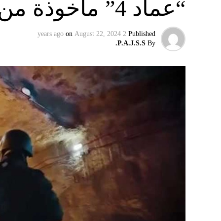
“عماد 4” مأخوذة من أوكرانيا….
on
August 22, 2024
2 years ago
Published
P.A.J.S.S.
By