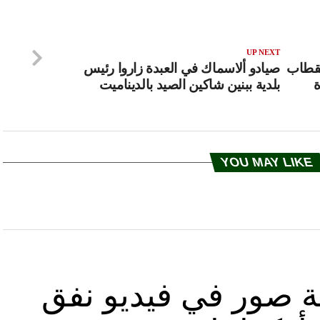
UP NEXT
فير 2018: استقطاب
صيادو ألاسماك في العبدة زاروا رئيس
رة
بلدية ببنين شاكين الصيد بالديناميت
YOU MAY LIKE
ة صور في فيديو نفق