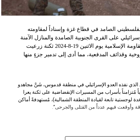
الفلسطيني الصامد في قطاع غزة وإسناداً لمقاومته
الإسرائيلي على القرى الجنوبية الصامدة والمنازل الآمنة
وخصوصاً في بلدة باتوليه، استهدف مجاهدو المقاومة الإسلامية يوم الاثنين 19-8-2024 ثكنة زرعيت
خية وقذائف المدفعية، مما أدى إلى تدمير جزءٍ منها
يال الذي نفذه العدو الإسرائيلي في منطقة قدموس، شَنَّ مجاهدو
ة يوم الاثنين 19-8-2024 هجوماً جوياً مُتزامناً بأسراب من المسيرات الإنقضاضية على ثكنة يعرا
وقاعدة سنط جين (قاعدة لوجستية تابعة لقيادة المنطقة الشمالية)، مُستهدفةً أماكن
ة وأوقعت فيهم عدداً من القتلى والجرحى”.