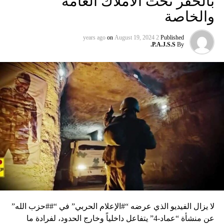
بالحفر تحت الأملاك العامة
والخاصة
on
August 19, 2024
2 years ago
Published
P.A.J.S.S.
By
لا يزال الفيديو الذي عرضه “#الإعلام الحربي” في “##حزب الله”
عن منشأة “عماد-4” يتفاعل داخلياً وخارج الحدود، لفرادة ما