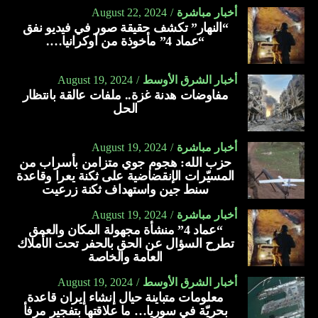
أخبار مباشرة
August 22, 2024
“النهار” تكشف حقيقة صور في فيديو نفق
“عماد 4” مأخوذة من أوكرانيا….
أخبار الشرق الأوسط
August 19, 2024
مفاوضات هدنة غزة.. ملفات عالقة بانتظار
الحل
أخبار مباشرة
August 19, 2024
حزب الله: هجوم جوي متزامن بأسراب من
المسيّرات الإنقضاضية على ثكنة يعرا وقاعدة
سنط جين واستهداف ثكنة زرعيت
أخبار مباشرة
August 19, 2024
“عماد 4” منشأة مجهولة المكان والعمق
تطرح السؤال عن الحق بالحفر تحت الأملاك
العامة والخاصة
أخبار الشرق الأوسط
August 19, 2024
معلومات متباينة حيال إنشاء إيران قاعدة
بحريّة في سوريا… ما علاقتها بتفجير مرفأ