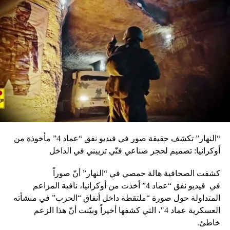
RELATED TOPICS:
UP NEX
فتتاح معرض الامل للمنتجات القروية في مجمع الامام
لصدر في الاوزاعي
DON'T MISS
كرم : القوات لن تبادر إلى أي تنازلات جديدة وهناك من يريد
مصادرة تمثيلنا
“النهار” تكشف حقيقة صور في فيديو نفق “عماد 4” مأخوذة من
أوكرانيا: تصميم لحجر صناعي فنّي تزييني في الداخل
كشفت الصحافية هالة حمصي في “النهار” أنّ صوراً
في
فيديو
نفق “عماد 4” أخذت من أوكرانيا، نافية المزاعم
المتداولة حول صورة “ملتقطة داخل أنفاق “الحزب” في منشأته
العسكرية عماد 4″، التي كشفها أخيراً وبيّنت أنّ هذا الزعم
خاطئ.