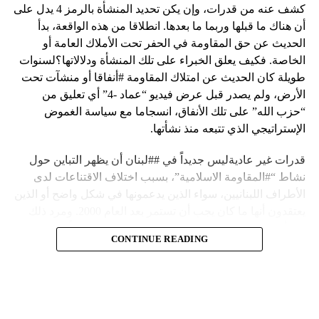
كشف عنه من قدرات، وإن يكن تحديد المنشأة بالرمز 4 يدل على
أن هناك ما قبلها وربما ما بعدها. انطلاقا من هذه الواقعة، بدأ
الحديث عن حق المقاومة في الحفر تحت الأملاك العامة أو
الخاصة. فكيف يعلق الخبراء على تلك المنشأة ودلالاتها؟لسنوات
طويلة كان الحديث عن امتلاك المقاومة #أنفاقا أو منشآت تحت
الأرض، ولم يصدر قبل عرض فيديو “عماد -4” أي تعليق من
“حزب الله” على تلك الأنفاق، انسجاما مع سياسة الغموض
الإستراتيجي الذي تتبعه منذ نشأتها.
قدرات غير عاديةليس جديداً في ##لبنان أن يظهر التباين حول
نشاط “#المقاومة الاسلامية”، بسبب اختلاف الاقتناعات لدى
الأطراف اللبنانيين، سواء الذين يدعمونها في شكل واضح أو الذين
يعتقدون أنها ما كان يجب أن تستمر بعد العام 2000. ومرد ذلك
إلى أن المقاومة ضد الاحتلال الإسرائيلي لم تكن يوماً محط
CONTINUE READING
إجماع داخلي، وإن كانت القوى اللبنانية المؤمنة بالصراع ضد
العدو الإسرائيلي لم تبدل في مواقفها.لكن التباين يصل إلى حدود
تخطت دور المقاومة، وهناك من يعترض على إقامة “حزب الله”
منشآت تحت الأرض، ويسأل عن تطبيق القانون اللبناني في
استغلال باطن الأرض.