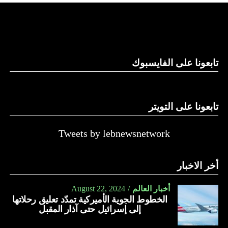
والحال أن القانون اللبناني لا يطبق على الأملاك البحرية والنهرية
وغيرها، على الرغم من الإجماع اللبناني على ضرورة استعادة
الدولة…
تابعونا على الفايسبوك
النهار
تابعونا على التويتر
Tweets by lebnewsnetwork
أخر الاخبار
أخبار العالم
August 22, 2024
الخطوط الجوية الأميركية تمدّد تعليق رحلاتها
إلى إسرائيل حتى آذار المقبل