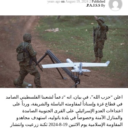
عماد مغنية الذي قتل بتفجير سيّارة مفخّخة في دمشق عام 2008
on
August 19, 2024
2 years ago
Published
P.A.J.S.S.
By
نسبه الحزب الى إسرائيل”.
اعلن “حزب الله”، في بيان، انه “دعماً لشعبنا الفلسطيني الصامد
في قطاع غزة وإسناداً لمقاومته الباسلة ‌‏‌‏‌والشريفة، ورداً على
اعتداءات العدو الإسرائيلي على القرى الجنوبية الصامدة
والمنازل الآمنة وخصوصاً في بلدة باتوليه، استهدف مجاهدو
المقاومة الإسلامية يوم الاثنين 19-8-2024 ثكنة زرعيت وانتشار