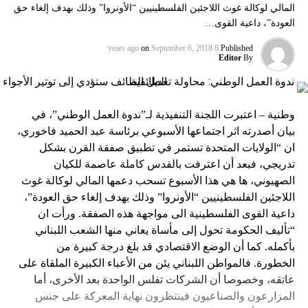
المالي لوكالة غوث اللاجئين الفلسطينيين “الأونروا” وذلك بهدف إلغاء حق
العودة”، داعية القوى…
on
September 6, 2018
8 years ago
Published
Editor
By
وطنية – اعتبرت اللجنة التنفيذية لـ”ندوة العمل الوطني”، في
بيان أصدرته اثر اجتماعها الأسبوعي برئاسة عبد الحميد فاخوري،
ان “الولايات المتحدة تستمر في تطبيق صفقة القرن بشكل
تدريجي، فبعد أن اعترفت بالقدس كاملة عاصمة للكيان
الصهيوني، ها هي هذا الأسبوع تسحب دعمها المالي لوكالة غوث
اللاجئين الفلسطينيين “الأونروا” وذلك بهدف إلغاء حق العودة”،
داعية القوى الفلسطينية الى مواجهة هذه الصفقة. ورأت ان
“تأليف الحكومة تحول إلى مأساة يعاني منها الشعب اللبناني
بأكمله. كما أن الوضع الاقتصادي قد بلغ درجة كبيرة من
الخطورة. فالمواطن اللبناني يئن من الأعباء الكبيرة الملقاة على
عاتقه، وخصوصا أن الشركات تفلس الواحدة بعد الأخرى، أما
المزارعون والصناعيون فينتظرون نهاية المعركة على جنس