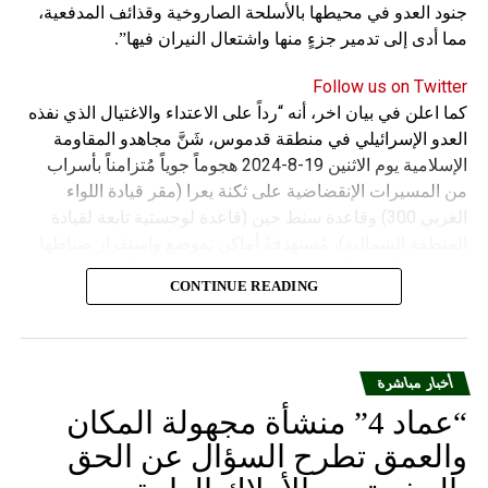
جنود العدو في محيطها بالأسلحة الصاروخية وقذائف المدفعية،
مما أدى إلى تدمير جزءٍ منها واشتعال النيران فيها”.
Follow us on Twitter
كما اعلن في بيان اخر، أنه “رداً على الاعتداء والاغتيال الذي نفذه
العدو الإسرائيلي في منطقة قدموس، شَنَّ مجاهدو المقاومة
الإسلامية يوم الاثنين 19-8-2024 هجوماً جوياً مُتزامناً بأسراب
من المسيرات الإنقضاضية على ثكنة يعرا (مقر قيادة اللواء
الغربي 300) وقاعدة سنط جين (قاعدة لوجستية تابعة لقيادة
المنطقة الشمالية)، مُستهدفةً أماكن تموضع واستقرار ضباطها
وجنودها وأصابت أهدافها بدقة وأوقعت فيهم عدداً من القتلى
CONTINUE READING
والجرحى”.
أخبار مباشرة
“عماد 4” منشأة مجهولة المكان
والعمق تطرح السؤال عن الحق