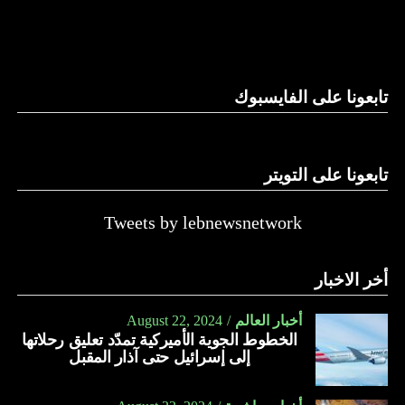
والحال أن القانون اللبناني لا يطبق على الأملاك البحرية والنهرية
وغيرها، على الرغم من الإجماع اللبناني على ضرورة استعادة
الدولة…
تابعونا على الفايسبوك
النهار
تابعونا على التويتر
Tweets by lebnewsnetwork
أخر الاخبار
أخبار العالم
August 22, 2024
الخطوط الجوية الأميركية تمدّد تعليق رحلاتها
إلى إسرائيل حتى آذار المقبل