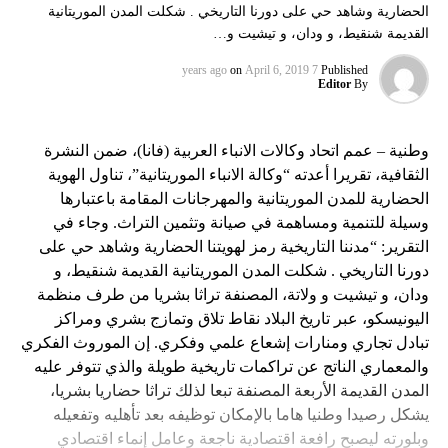
الحضارية وشاهد حي على دورنا التاريخي . شكلت المدن الموريتانية
القديمة شنقيط، و ودان، و تيشيت و…
on
April 6, 2019
7 years ago
Published
Editor
By
وطنية – عمم اتحاد وكالات الانباء العربية (فانا)، ضمن النشرة
الثقافية، تقريرا أعدته “وكالة الانباء الموريتانية”، تناول الهوية
الحضارية للمدن الموريتانية والمهرجانات المقامة باعتبارها
وسيلة للتنمية ومساهمة في صيانة وتثمين التراث. وجاء في
التقرير: “مدننا التاريخية رمز لهويتنا الحضارية وشاهد حي على
دورنا التاريخي . شكلت المدن الموريتانية القديمة شنقيط، و
ودان، و تيشيت و ولاتة، المصنفة تراثا بشريا من طرف منظمة
اليونيسكو، عبر تاريخ البلاد نقاط تلاق وتمازج بشري ومراكز
تبادل تجاري ومنارات إشعاع علمي وفكري. إن الموروث الفكري
والمعماري الناتج عن تراكمات تاريخية طويلة والذي تتوفر عليه
المدن القديمة الأربعة المصنفة تبعا لذلك تراثا حضاريا بشريا،
يشكل رصيدا وطنيا هاما بالإمكان توظيفه بعد تأهليه وتفعيله
وبلورته ليصبح رافعة اقتصادية ناجعة وعامل إنماء اقتصادي