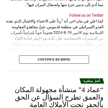
مما أدى إلى تدمير جزءٍ منها واشتعال النيران فيها”.
مختلفة من التمور. كما احتضنت هذه التظاهرة الثقافية كذلك
تنظيم سباقات للإبل ومنافسات في مجال الرماية التقليدية.
Follow us on Twitter
================= تابعوا أخبار الوكالة الوطنية للاعلام عبر
كما اعلن في بيان اخر، أنه “رداً على الاعتداء والاغتيال الذي نفذه
أثير إذاعة لبنان على الموجات 98.5 و98.1 و96.2 FM
العدو الإسرائيلي في منطقة قدموس، شَنَّ مجاهدو المقاومة
الإسلامية يوم الاثنين 19-8-2024 هجوماً جوياً مُتزامناً بأسراب
RELATED TOPICS:
من المسيرات الإنقضاضية على ثكنة يعرا (مقر قيادة اللواء
UP NEX
الغربي 300) وقاعدة سنط جين (قاعدة لوجستية تابعة لقيادة
لاب الآداب ساروا في حرش اهدن وزرعوا شجرة أرز
المنطقة الشمالية)، مُستهدفةً أماكن تموضع واستقرار ضباطها
اسم الكلية
وجنودها وأصابت أهدافها بدقة وأوقعت فيهم عدداً من القتلى
CONTINUE READING
DON'T MISS
والجرحى”.
خارجية الإكوادور: لن نرد على شائعات طرد أسانج من
سفارتنا في لندن
أخبار مباشرة
“عماد 4” منشأة مجهولة المكان
والعمق تطرح السؤال عن الحق
بالحفر تحت الأملاك العامة