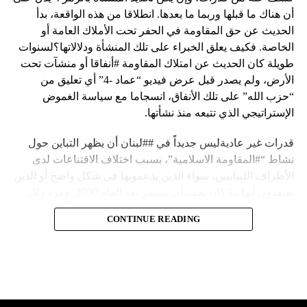
أن هناك ما قبلها وربما ما بعدها. انطلاقا من هذه الواقعة، بدأ
الحديث عن حق المقاومة في الحفر تحت الأملاك العامة أو
الخاصة. فكيف يعلق الخبراء على تلك المنشأة ودلالاتها؟لسنوات
طويلة كان الحديث عن امتلاك المقاومة #أنفاقا أو منشآت تحت
الأرض، ولم يصدر قبل عرض فيديو “عماد -4” أي تعليق من
“حزب الله” على تلك الأنفاق، انسجاما مع سياسة الغموض
الإستراتيجي الذي تتبعه منذ نشأتها.
قدرات غير عاديةليس جديداً في ##لبنان أن يظهر التباين حول
نشاط “#المقاومة الاسلامية”، بسبب اختلاف الاقتناعات لدى
الأطراف اللبنانيين، سواء الذين يدعمونها في شكل واضح أو الذين
يعتقدون أنها ما كان يجب أن تستمر بعد العام 2000. ومرد ذلك
إلى أن المقاومة ضد الاحتلال الإسرائيلي لم تكن يوماً محط
CONTINUE READING
إجماع داخلي، وإن كانت القوى اللبنانية المؤمنة بالصراع ضد
العدو الإسرائيلي لم تبدل في مواقفها.لكن التباين يصل إلى حدود
تخطت دور المقاومة، وهناك من يعترض على إقامة “حزب الله”
منشآت تحت الأرض، ويسأل عن تطبيق القانون اللبناني في
استغلال باطن الأرض.