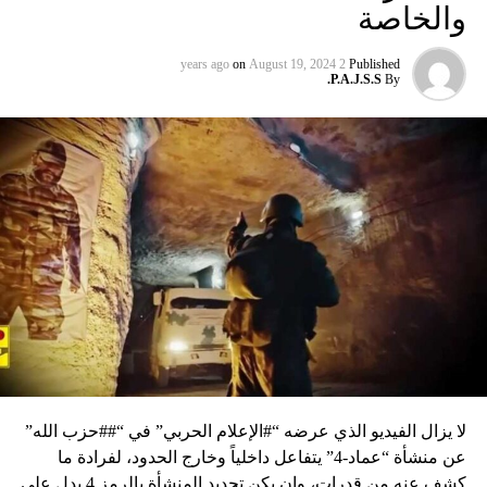
والخاصة
on
August 19, 2024
2 years ago
Published
P.A.J.S.S.
By
لا يزال الفيديو الذي عرضه “#الإعلام الحربي” في “##حزب الله”
عن منشأة “عماد-4” يتفاعل داخلياً وخارج الحدود، لفرادة ما
كشف عنه من قدرات، وإن يكن تحديد المنشأة بالرمز 4 يدل على