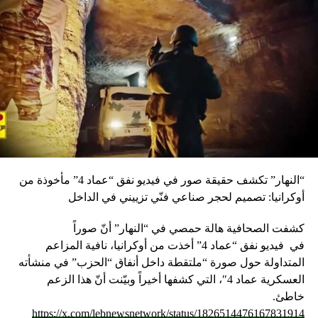
تاريخنا القديم، و مناسبة لإثراء تراثنا وفنوننا العربية الإفريقية
الفريدة وإحياء الفضاءات العلمية والفكرية والأنشطة الفنية
والثقافية والتراثية. كما تشكل مدننا القديمة ثقافة وعمرانا رمزا
لهويتنا الحضارية وشاهدا حيا على دورنا التاريخي الرائد، لقد كانت
تستقطب العلماء من كل الأقطار وكان لها فضل كبير في انتشار
المعرفة والدين الإسلامي السمح شمال وجنوب الصحراء. إن
مهرجان المدن القديمة يهدف في ذات الوقت وبالأساس إلى
ترقية هذه المدن ومدها بمقومات النمو والتطور مع المحافظة
على معالمها العمرانية وروحها التراثية و تاريخها العريق. حيث
ظل هذا الهدف حاضرا بقوة في سياسات الحكومة على مر
“النهار” تكشف حقيقة صور في فيديو نفق “عماد 4” مأخوذة من
السنوات الأخيرة فبذلت جهود كبيرة في سبيل تطوير البنية
أوكرانيا: تصميم لحجر صناعي فنّي تزييني في الداخل
التحتية في هذه المدن وفك العزلة عنها وخلق فرص عمل
لسكانها ودعم نشاطاتهم المدرة للدخل. أصبح مهرجان المدن
كشفت الصحافية هالة حمصي في “النهار” أنّ صوراً
القديمة معلمة ثقافية أصيلة ومشروعا اجتماعيا متميزا يحيي
في
فيديو
نفق “عماد 4” أخذت من أوكرانيا، نافية المزاعم
تراثنا العربي الإفريقي المجيد ويعزز لحمتنا الوطنية ويبرز الإسهام
المتداولة حول صورة “ملتقطة داخل أنفاق “الحزب” في منشأته
الثقافي الموريتاني في تنوعه وثرائه الفريد ويحفز السياحة
العسكرية عماد 4″، التي كشفها أخيراً وبيّنت أنّ هذا الزعم
وينشط التنمية المحلية، كما أنه فرصة لإعادة الاعتبار لموروثنا
خاطئ.
المادي والروحي من خلال إحياء الألعاب الثقافية التقليدية
https://x.com/lebnewsnetwork/status/1826514476167831914