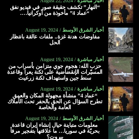
أخبار مباشرة
August 22, 2024
“النهار” تكشف حقيقة صور في فيديو نفق
“عماد 4” مأخوذة من أوكرانيا….
أخبار الشرق الأوسط
August 19, 2024
مفاوضات هدنة غزة.. ملفات عالقة بانتظار
الحل
أخبار مباشرة
August 19, 2024
حزب الله: هجوم جوي متزامن بأسراب من
المسيّرات الإنقضاضية على ثكنة يعرا وقاعدة
سنط جين واستهداف ثكنة زرعيت
أخبار مباشرة
August 19, 2024
“عماد 4” منشأة مجهولة المكان والعمق
تطرح السؤال عن الحق بالحفر تحت الأملاك
العامة والخاصة
أخبار الشرق الأوسط
August 19, 2024
معلومات متباينة حيال إنشاء إيران قاعدة
بحريّة في سوريا… ما علاقتها بتفجير مرفأ
بيروت؟