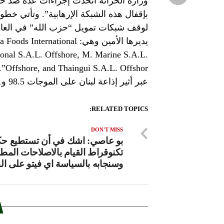
وزارة الخزانة اتخذت إجراءات عدة ضد ح
بإقفال هذه الشبكة الإرهابية”. وتأتي خطوة
يديرها الأمين وهي: ational
ional S.A.L. Offshore, M. Marine S.A.L.
hor
عبر أثير إذاعة لبنان على الموجات 98.5 و98.1 و96.2 FM
RELATED TOPICS:
DON'T MISS
بو عاصي: اشك في أن تستطيع حك
تكنوقراط القيام بالاصلاحات المطل
وسنجابه بالسياسة اي فيتو على ال