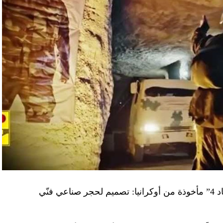
“النهار” تكشف حقيقة صور في فيديو نفق “عماد 4” مأخوذة من أوكرانيا: تصميم لحجر صناعي فنّي