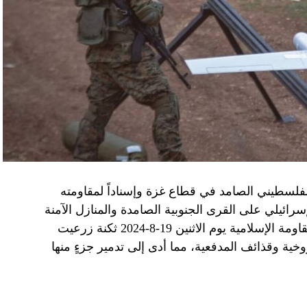
الفلسطيني الصامد في قطاع غزة وإسناداً لمقاومته
الإسرائيلي على القرى الجنوبية الصامدة والمنازل الآمنة
وخصوصاً في بلدة باتوليه، استهدف مجاهدو المقاومة الإسلامية يوم الاثنين 19-8-2024 ثكنة زرعيت
خية وقذائف المدفعية، مما أدى إلى تدمير جزءٍ منها