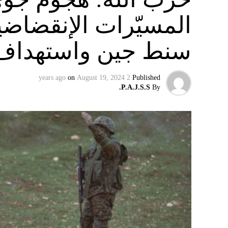
المسيّرات الإنقضاضي
سنط جين واستهداف 
on
August 19, 2024
2 years ago
Published
P.A.J.S.S.
By