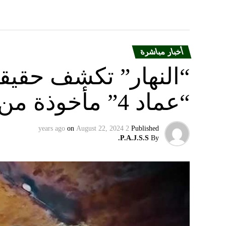
أخبار مباشرة
“النهار” تكشف حقيق
“عماد 4” مأخوذة من أوكرانيا….
on
August 22, 2024
2 years ago
Published
P.A.J.S.S.
By