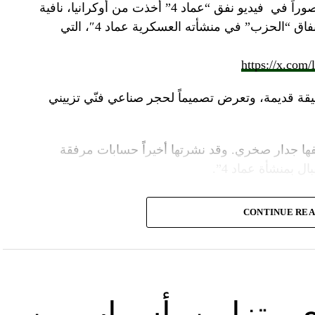
صوراً في
فيديو
نفق “عماد 4” أخذت من أوكرانيا، نافية
المزاعم المتداولة حول صورة “ملتقطة داخل أنفاق “الحزب” في منشأته العسكرية عماد 4″، التي
https://x.com
قة قديمة، وتعرض تصميماً لحجر صناعي فنّي تزييني
ا جدار صخري. وقد نشرتها أخيراً حسابات مرفقة
ل بمنشأة عماد 4”.
وأشارت “النهار” الى أنّ “انتشار الصورة جاء في وقت نشر “الحزب”، الجمعة 16 آب 2024، فيديو مع
CONTINUE RE
صّنة تتحرّك فيها آليات محمّلة بالصواريخ ضمن أنفاق
الله يهددّ فيها إسرائيل”.
نوان “جبالنا خزائننا”، على مدى أربع دقائق ونصف
قة منشأة عسكرية تحمل اسم “عماد 4″، نسبة الى القائد العسكري في “الحزب” عماد مغنية الذي
ي متزامن بأسراب من