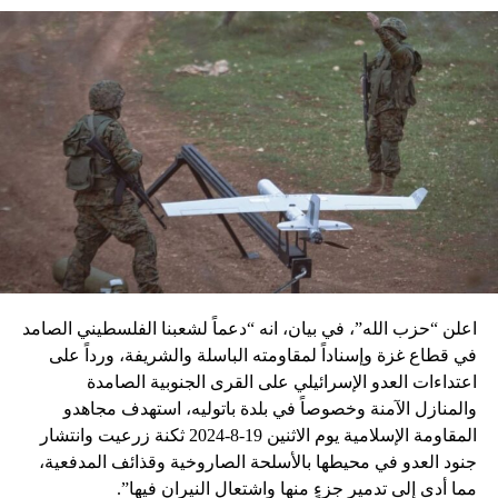
اعلن “حزب الله”، في بيان، انه “دعماً لشعبنا الفلسطيني الصامد
في قطاع غزة وإسناداً لمقاومته الباسلة ‌‏‌‏‌والشريفة، ورداً على
اعتداءات العدو الإسرائيلي على القرى الجنوبية الصامدة
والمنازل الآمنة وخصوصاً في بلدة باتوليه، استهدف مجاهدو
المقاومة الإسلامية يوم الاثنين 19-8-2024 ثكنة زرعيت وانتشار
جنود العدو في محيطها بالأسلحة الصاروخية وقذائف المدفعية،
مما أدى إلى تدمير جزءٍ منها واشتعال النيران فيها”.