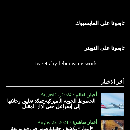
وغيرها، على الرغم من الإجماع اللبناني على ضرورة استعادة
الدولة…
تابعونا على الفايسبوك
النهار
تابعونا على التويتر
Tweets by lebnewsnetwork
أخر الاخبار
أخبار العالم
August 22, 2024
الخطوط الجوية الأميركية تمدّد تعليق رحلاتها
إلى إسرائيل حتى آذار المقبل
أخبار مباشرة
August 22, 2024
“النهار” تكشف حقيقة صور في فيديو نفق