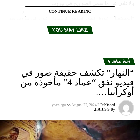
CONTINUE READING
YOU MAY LIKE
أخبار مباشرة
“النهار” تكشف حقيقة صور في
فيديو نفق “عماد 4” مأخوذة من
أوكرانيا….
on
August 22, 2024
2 years ago
Published
P.A.J.S.S.
By