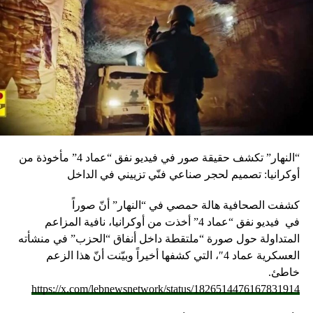
“النهار” تكشف حقيقة صور في فيديو نفق “عماد 4” مأخوذة من
أوكرانيا: تصميم لحجر صناعي فنّي تزييني في الداخل
كشفت الصحافية هالة حمصي في “النهار” أنّ صوراً
في
فيديو
نفق “عماد 4” أخذت من أوكرانيا، نافية المزاعم
المتداولة حول صورة “ملتقطة داخل أنفاق “الحزب” في منشأته
العسكرية عماد 4″، التي كشفها أخيراً وبيّنت أنّ هذا الزعم
خاطئ.
https://x.com/lebnewsnetwork/status/1826514476167831914