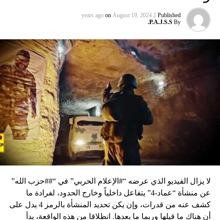
on
August 19, 2024
2 years ago
Published
P.A.J.S.S.
By
لا يزال الفيديو الذي عرضه “#الإعلام الحربي” في “##حزب الله”
عن منشأة “عماد-4” يتفاعل داخلياً وخارج الحدود، لفرادة ما
كشف عنه من قدرات، وإن يكن تحديد المنشأة بالرمز 4 يدل على
أن هناك ما قبلها وربما ما بعدها. انطلاقا من هذه الواقعة، بدأ