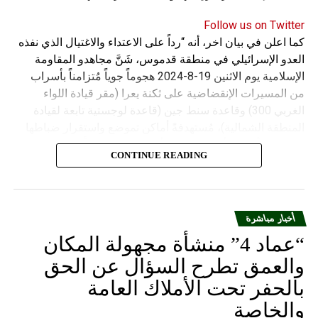
Follow us on Twitter
كما اعلن في بيان اخر، أنه “رداً على الاعتداء والاغتيال الذي نفذه
العدو الإسرائيلي في منطقة قدموس، شَنَّ مجاهدو المقاومة
الإسلامية يوم الاثنين 19-8-2024 هجوماً جوياً مُتزامناً بأسراب
من المسيرات الإنقضاضية على ثكنة يعرا (مقر قيادة اللواء
الغربي 300) وقاعدة سنط جين (قاعدة لوجستية تابعة لقيادة
المنطقة الشمالية)، مُستهدفةً أماكن تموضع واستقرار ضباطها
وجنودها وأصابت أهدافها بدقة وأوقعت فيهم عدداً من القتلى
CONTINUE READING
والجرحى”.
أخبار مباشرة
“عماد 4” منشأة مجهولة المكان
والعمق تطرح السؤال عن الحق
بالحفر تحت الأملاك العامة
والخاصة