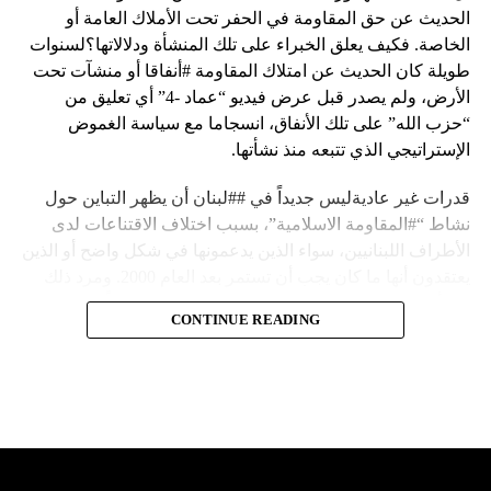
الحديث عن حق المقاومة في الحفر تحت الأملاك العامة أو
الخاصة. فكيف يعلق الخبراء على تلك المنشأة ودلالاتها؟لسنوات
طويلة كان الحديث عن امتلاك المقاومة #أنفاقا أو منشآت تحت
الأرض، ولم يصدر قبل عرض فيديو “عماد -4” أي تعليق من
“حزب الله” على تلك الأنفاق، انسجاما مع سياسة الغموض
الإستراتيجي الذي تتبعه منذ نشأتها.
قدرات غير عاديةليس جديداً في ##لبنان أن يظهر التباين حول
نشاط “#المقاومة الاسلامية”، بسبب اختلاف الاقتناعات لدى
الأطراف اللبنانيين، سواء الذين يدعمونها في شكل واضح أو الذين
يعتقدون أنها ما كان يجب أن تستمر بعد العام 2000. ومرد ذلك
إلى أن المقاومة ضد الاحتلال الإسرائيلي لم تكن يوماً محط
CONTINUE READING
إجماع داخلي، وإن كانت القوى اللبنانية المؤمنة بالصراع ضد
العدو الإسرائيلي لم تبدل في مواقفها.لكن التباين يصل إلى حدود
تخطت دور المقاومة، وهناك من يعترض على إقامة “حزب الله”
منشآت تحت الأرض، ويسأل عن تطبيق القانون اللبناني في
استغلال باطن الأرض.
والحال أن القانون اللبناني لا يطبق على الأملاك البحرية والنهرية