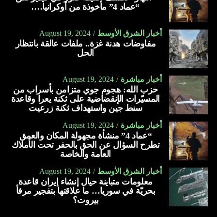
“عماد 4” مأخوذة من أوكرانيا….
أخبار الشرق الأوسط
August 19, 2024
مفاوضات هدنة غزة.. ملفات عالقة بانتظار
الحل
أخبار مباشرة
August 19, 2024
حزب الله: هجوم جوي متزامن بأسراب من
المسيّرات الإنقضاضية على ثكنة يعرا وقاعدة
سنط جين واستهداف ثكنة زرعيت
أخبار مباشرة
August 19, 2024
“عماد 4” منشأة مجهولة المكان والعمق
تطرح السؤال عن الحق بالحفر تحت الأملاك
العامة والخاصة
أخبار الشرق الأوسط
August 19, 2024
معلومات متباينة حيال إنشاء إيران قاعدة
بحريّة في سوريا… ما علاقتها بتفجير مرفأ
بيروت؟