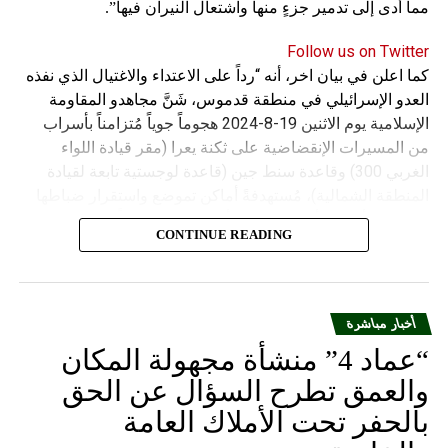
مما أدى إلى تدمير جزءٍ منها واشتعال النيران فيها”.
RELATED TOPICS:
UP NEX
Follow us on Twitter
لحريري وضع الإصبع على الجرح و«دوامة» الحكومة
كما اعلن في بيان اخر، أنه “رداً على الاعتداء والاغتيال الذي نفذه
تطول
العدو الإسرائيلي في منطقة قدموس، شَنَّ مجاهدو المقاومة
DON'T MISS
الإسلامية يوم الاثنين 19-8-2024 هجوماً جوياً مُتزامناً بأسراب
أخبار وأسرار لبنانية
من المسيرات الإنقضاضية على ثكنة يعرا (مقر قيادة اللواء
الغربي 300) وقاعدة سنط جين (قاعدة لوجستية تابعة لقيادة
المنطقة الشمالية)، مُستهدفةً أماكن تموضع واستقرار ضباطها
وجنودها وأصابت أهدافها بدقة وأوقعت فيهم عدداً من القتلى
CONTINUE READING
والجرحى”.
أخبار مباشرة
“عماد 4” منشأة مجهولة المكان
والعمق تطرح السؤال عن الحق
بالحفر تحت الأملاك العامة