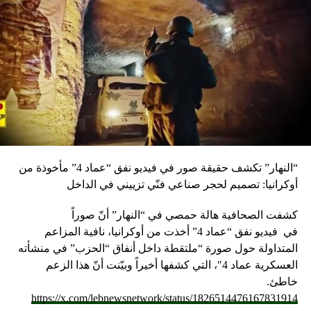
والمصانع. وكذلك لم تتناول دراستنا المسابح الخاصة التي لها
نظامها الخاص ونتوقع منها ان تجري التحاليل بنفسها وتعلنها على
بابها لمزيد من الشفافية والكل يعلم ان الدخول اليها مكلف جدا.
نحن اخذنا العينات من المناطق التي يرتادها الناس للسباحة
والصيد، ونسبة كبيرة منها هي المسابح الشعبية. وتبين لنا ان 16
نقطة من أصل 25 ممكن ادراجها في المستويات المقبولة
والجيدة والجيدة جدا و9 نقاط سيئة وتتطلب إجراءات لوقف
مصادر التلوث وإجراءات أخرى لمنع الناس من ارتيادها والسباحة
فيها. البحر ينازع ولكن غير ميؤوس منه. الشاطئ اللبناني مظلوم
من قبل اللبنانيين. فإلى جانب مصبات مياه المجارير، هناك أيضا
“النهار” تكشف حقيقة صور في فيديو نفق “عماد 4” مأخوذة من
مسببات أخرى للتلوث وهي المرافئ على الشاطئ والمناطق
أوكرانيا: تصميم لحجر صناعي فنّي تزييني في الداخل
الصناعية والمكبات شبه الرسمية للنفايات الصلبة ومنها ما عمره
أكثر من 30 سنة مثل مكبات برج حمود والكوستابرافا وصيدا
كشفت الصحافية هالة حمصي في “النهار” أنّ صوراً
وطرابلس وقد تحولت الى جبال نفايات. هل كان الهدف من
في
فيديو
نفق “عماد 4” أخذت من أوكرانيا، نافية المزاعم
اعلان هذه النتائج إنقاذ الموسم السياحي؟ لم نجر هذه التحاليل
المتداولة حول صورة “ملتقطة داخل أنفاق “الحزب” في منشأته
لأهداف تجارية ولا إعلامية. أجريناها للإعلان عن الحقيقة..
العسكرية عماد 4″، التي كشفها أخيراً وبيّنت أنّ هذا الزعم
واستعير هنا عبارة رئيس الجمهورية العماد ميشال عون الذي
خاطئ.
قال ان التلوث موجود لكن التعميم خطأ. نحن هدفنا إعلان
https://x.com/lebnewsnetwork/status/1826514476167831914
الحقيقة. والسبب ان ليس هناك مؤسسة رسمية مناط بها اصدار