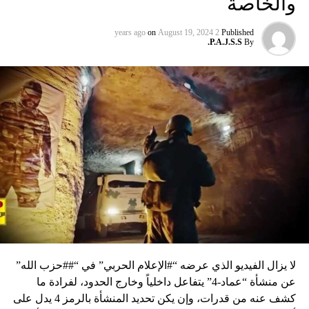
والخاصة
on
August 19, 2024
2 years ago
Published
P.A.J.S.S.
By
لا يزال الفيديو الذي عرضه “#الإعلام الحربي” في “##حزب الله”
عن منشأة “عماد-4” يتفاعل داخلياً وخارج الحدود، لفرادة ما
كشف عنه من قدرات، وإن يكن تحديد المنشأة بالرمز 4 يدل على