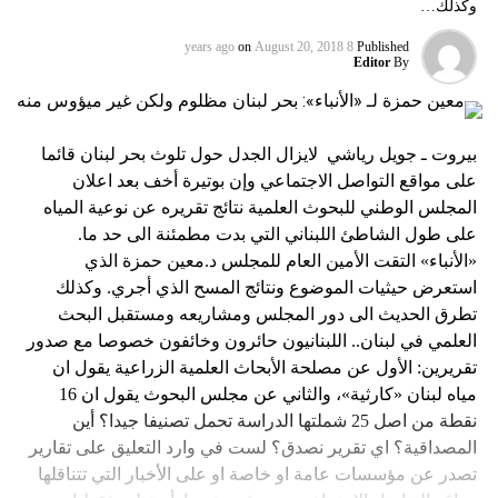
وكذلك…
on
August 20, 2018
8 years ago
Published
Editor
By
بيروت ـ جويل رياشي لايزال الجدل حول تلوث بحر لبنان قائما
على مواقع التواصل الاجتماعي وإن بوتيرة أخف بعد اعلان
المجلس الوطني للبحوث العلمية نتائج تقريره عن نوعية المياه
على طول الشاطئ اللبناني التي بدت مطمئنة الى حد ما.
«الأنباء» التقت الأمين العام للمجلس د.معين حمزة الذي
استعرض حيثيات الموضوع ونتائج المسح الذي أجري. وكذلك
تطرق الحديث الى دور المجلس ومشاريعه ومستقبل البحث
العلمي في لبنان.. اللبنانيون حائرون وخائفون خصوصا مع صدور
تقريرين: الأول عن مصلحة الأبحاث العلمية الزراعية يقول ان
مياه لبنان «كارثية»، والثاني عن مجلس البحوث يقول ان 16
نقطة من اصل 25 شملتها الدراسة تحمل تصنيفا جيدا؟ أين
المصداقية؟ اي تقرير نصدق؟ لست في وارد التعليق على تقارير
تصدر عن مؤسسات عامة او خاصة او على الأخبار التي تتناقلها