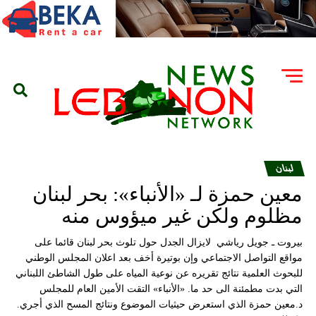
لبنان
معين حمزة لـ «الأنباء»: بحر لبنان
مظلوم ولكن غير ميؤوس منه
بيروت ـ جويل رياشي لايزال الجدل حول تلوث بحر لبنان قائما على
مواقع التواصل الاجتماعي وإن بوتيرة أخف بعد اعلان المجلس الوطني
للبحوث العلمية نتائج تقريره عن نوعية المياه على طول الشاطئ اللبناني
التي بدت مطمئنة الى حد ما. «الأنباء» التقت الأمين العام للمجلس
د.معين حمزة الذي استعرض حيثيات الموضوع ونتائج المسح الذي أجري.