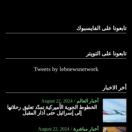
والحال أن القانون اللبناني لا يطبق على الأملاك البحرية والنهرية
وغيرها، على الرغم من الإجماع اللبناني على ضرورة استعادة
الدولة…
تابعونا على الفايسبوك
النهار
تابعونا على التويتر
Tweets by lebnewsnetwork
أخر الاخبار
أخبار العالم
August 22, 2024
الخطوط الجوية الأميركية تمدّد تعليق رحلاتها
إلى إسرائيل حتى آذار المقبل
أخبار مباشرة
August 22, 2024