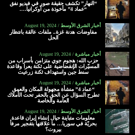
“النهار” تكشف حقيقة صور في فيديو نفق
“عماد 4” مأخوذة من أوكرانيا….
أخبار الشرق الأوسط
August 19, 2024
مفاوضات هدنة غزة.. ملفات عالقة بانتظار
الحل
أخبار مباشرة
August 19, 2024
حزب الله: هجوم جوي متزامن بأسراب من
المسيّرات الإنقضاضية على ثكنة يعرا وقاعدة
سنط جين واستهداف ثكنة زرعيت
أخبار مباشرة
August 19, 2024
“عماد 4” منشأة مجهولة المكان والعمق
تطرح السؤال عن الحق بالحفر تحت الأملاك
العامة والخاصة
أخبار الشرق الأوسط
August 19, 2024
معلومات متباينة حيال إنشاء إيران قاعدة
بحريّة في سوريا… ما علاقتها بتفجير مرفأ
بيروت؟