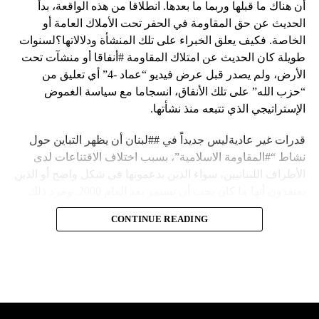
أن هناك ما قبلها وربما ما بعدها. انطلاقا من هذه الواقعة، بدأ
الحديث عن حق المقاومة في الحفر تحت الأملاك العامة أو
الخاصة. فكيف يعلق الخبراء على تلك المنشأة ودلالاتها؟لسنوات
طويلة كان الحديث عن امتلاك المقاومة #أنفاقا أو منشآت تحت
الأرض، ولم يصدر قبل عرض فيديو “عماد -4” أي تعليق من
“حزب الله” على تلك الأنفاق، انسجاما مع سياسة الغموض
الإستراتيجي الذي تتبعه منذ نشأتها.
قدرات غير عاديةليس جديداً في ##لبنان أن يظهر التباين حول
نشاط “#المقاومة الاسلامية”، بسبب اختلاف الاقتناعات لدى
الأطراف اللبنانيين، سواء الذين يدعمونها في شكل واضح أو الذين
يعتقدون أنها ما كان يجب أن تستمر بعد العام 2000. ومرد ذلك
إلى أن المقاومة ضد الاحتلال الإسرائيلي لم تكن يوماً محط
CONTINUE READING
إجماع داخلي، وإن كانت القوى اللبنانية المؤمنة بالصراع ضد
العدو الإسرائيلي لم تبدل في مواقفها.لكن التباين يصل إلى حدود
تخطت دور المقاومة، وهناك من يعترض على إقامة “حزب الله”
منشآت تحت الأرض، ويسأل عن تطبيق القانون اللبناني في
استغلال باطن الأرض.