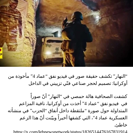
“النهار” تكشف حقيقة صور في فيديو نفق “عماد 4” مأخوذة من
أوكرانيا: تصميم لحجر صناعي فنّي تزييني في الداخل
كشفت الصحافية هالة حمصي في “النهار” أنّ صوراً
في
فيديو
نفق “عماد 4” أخذت من أوكرانيا، نافية المزاعم
المتداولة حول صورة “ملتقطة داخل أنفاق “الحزب” في منشأته
العسكرية عماد 4″، التي كشفها أخيراً وبيّنت أنّ هذا الزعم
خاطئ.
https://x.com/lebnewsnetwork/status/1826514476167831914