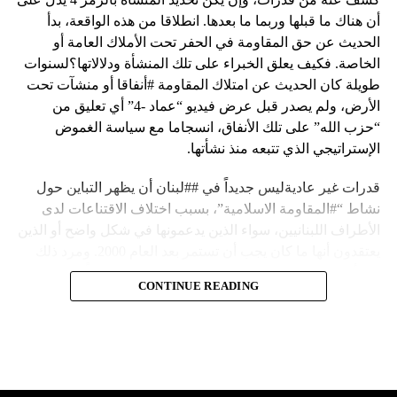
أن هناك ما قبلها وربما ما بعدها. انطلاقا من هذه الواقعة، بدأ
الحديث عن حق المقاومة في الحفر تحت الأملاك العامة أو
الخاصة. فكيف يعلق الخبراء على تلك المنشأة ودلالاتها؟لسنوات
طويلة كان الحديث عن امتلاك المقاومة #أنفاقا أو منشآت تحت
الأرض، ولم يصدر قبل عرض فيديو “عماد -4” أي تعليق من
“حزب الله” على تلك الأنفاق، انسجاما مع سياسة الغموض
الإستراتيجي الذي تتبعه منذ نشأتها.
قدرات غير عاديةليس جديداً في ##لبنان أن يظهر التباين حول
نشاط “#المقاومة الاسلامية”، بسبب اختلاف الاقتناعات لدى
الأطراف اللبنانيين، سواء الذين يدعمونها في شكل واضح أو الذين
يعتقدون أنها ما كان يجب أن تستمر بعد العام 2000. ومرد ذلك
إلى أن المقاومة ضد الاحتلال الإسرائيلي لم تكن يوماً محط
CONTINUE READING
إجماع داخلي، وإن كانت القوى اللبنانية المؤمنة بالصراع ضد
العدو الإسرائيلي لم تبدل في مواقفها.لكن التباين يصل إلى حدود
تخطت دور المقاومة، وهناك من يعترض على إقامة “حزب الله”
منشآت تحت الأرض، ويسأل عن تطبيق القانون اللبناني في
استغلال باطن الأرض.