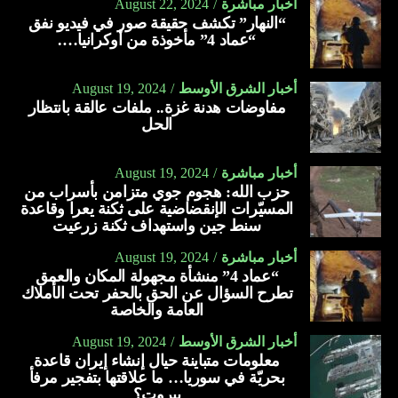
أخبار مباشرة
August 22, 2024
“النهار” تكشف حقيقة صور في فيديو نفق
“عماد 4” مأخوذة من أوكرانيا….
أخبار الشرق الأوسط
August 19, 2024
مفاوضات هدنة غزة.. ملفات عالقة بانتظار
الحل
أخبار مباشرة
August 19, 2024
حزب الله: هجوم جوي متزامن بأسراب من
المسيّرات الإنقضاضية على ثكنة يعرا وقاعدة
سنط جين واستهداف ثكنة زرعيت
أخبار مباشرة
August 19, 2024
“عماد 4” منشأة مجهولة المكان والعمق
تطرح السؤال عن الحق بالحفر تحت الأملاك
العامة والخاصة
أخبار الشرق الأوسط
August 19, 2024
معلومات متباينة حيال إنشاء إيران قاعدة
بحريّة في سوريا… ما علاقتها بتفجير مرفأ
بيروت؟