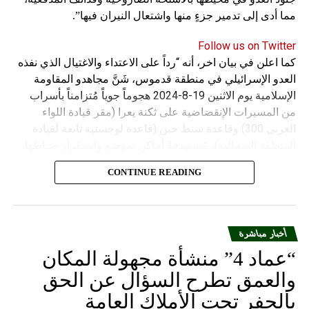
مما أدى إلى تدمير جزءٍ منها واشتعال النيران فيها”.
Follow us on Twitter
كما اعلن في بيان اخر، أنه “رداً على الاعتداء والاغتيال الذي نفذه
العدو الإسرائيلي في منطقة قدموس، شَنَّ مجاهدو المقاومة
الإسلامية يوم الاثنين 19-8-2024 هجوماً جوياً مُتزامناً بأسراب
من المسيرات الإنقضاضية على ثكنة يعرا (مقر قيادة اللواء
الغربي 300) وقاعدة سنط جين (قاعدة لوجستية تابعة لقيادة
المنطقة الشمالية)، مُستهدفةً أماكن تموضع واستقرار ضباطها
وجنودها وأصابت أهدافها بدقة وأوقعت فيهم عدداً من القتلى
CONTINUE READING
والجرحى”.
أخبار مباشرة
“عماد 4” منشأة مجهولة المكان
والعمق تطرح السؤال عن الحق
بالحفر تحت الأملاك العامة