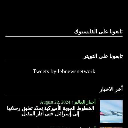
والحال أن القانون اللبناني لا يطبق على الأملاك البحرية والنهرية
وغيرها، على الرغم من الإجماع اللبناني على ضرورة استعادة
الدولة…
تابعونا على الفايسبوك
النهار
تابعونا على التويتر
Tweets by lebnewsnetwork
أخر الاخبار
أخبار العالم
August 22, 2024
الخطوط الجوية الأميركية تمدّد تعليق رحلاتها
إلى إسرائيل حتى آذار المقبل