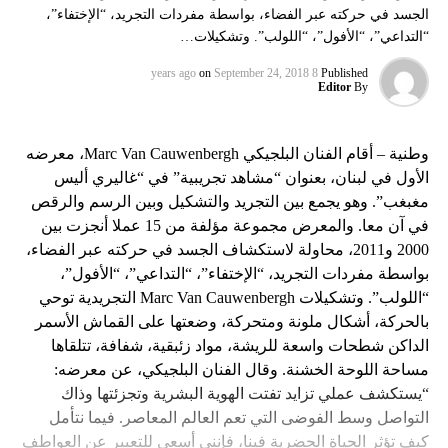
الجسد في حركته عبر الفضاء، بواسطة مفردات التجريد، “الإختفاء”،
“التداعي”، “الأفول”، “اللولب”. وتشكيلات…
on
September 24, 2018
8 years ago
Published
Editor
By
وطنية – أقام الفنان البلجيكي Marc Van Cauwenbergh، معرضه
الأول في لبنان، بعنوان “مشاهد تجريبية” في “غاليري أليس
مغبغب”. وهو يجمع بين التجريد والتشكيل وبين الرسم والرقص
في آن معا. والمعرض مجموعة مؤلفة من 15 عملا أنجزت بين
2000 و2011، محاولة لاستكشاف الجسد في حركته عبر الفضاء،
بواسطة مفردات التجريد، “الإختفاء”، “التداعي”، “الأفول”،
“اللولب”. وتشكيلات Marc Van Cauwenbergh التجريدية توحي
بالحركة، أشكال ملونة ومتحركة، وضعتها على القماش الأسمر
الداكن شطحات واسعة للريشة، مواد زئبقية، شفافة، تتلقاها
مساحة اللوحة الخشنة. وقال الفنان البلجيكي، عن معرضه:
“يستكشف عملي تزايد تفتت الهوية البشرية وتجزئتها وذاك
التواصل وسط الفوضى التي تعم العالم المعاصر. فيما نتأمل
كيف تؤثر الحياة الحضرية فينا، فإنني أسعى للتعبير عن العواطف