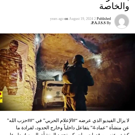
والخاصة
on
August 19, 2024
2 years ago
Published
P.A.J.S.S.
By
لا يزال الفيديو الذي عرضه “#الإعلام الحربي” في “##حزب الله”
عن منشأة “عماد-4” يتفاعل داخلياً وخارج الحدود، لفرادة ما
كشف عنه من قدرات، وإن يكن تحديد المنشأة بالرمز 4 يدل على