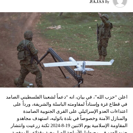
P.A.J.S.S.
By
نسبه الحزب الى إسرائيل”.
اعلن “حزب الله”، في بيان، انه “دعماً لشعبنا الفلسطيني الصامد
في قطاع غزة وإسناداً لمقاومته الباسلة ‌‏‌‏‌والشريفة، ورداً على
اعتداءات العدو الإسرائيلي على القرى الجنوبية الصامدة
والمنازل الآمنة وخصوصاً في بلدة باتوليه، استهدف مجاهدو
المقاومة الإسلامية يوم الاثنين 19-8-2024 ثكنة زرعيت وانتشار
جنود العدو في محيطها بالأسلحة الصاروخية وقذائف المدفعية،