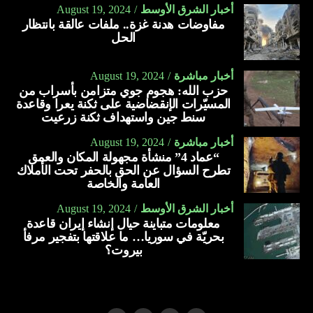
أخبار الشرق الأوسط
August 19, 2024
مفاوضات هدنة غزة.. ملفات عالقة بانتظار
الحل
أخبار مباشرة
August 19, 2024
حزب الله: هجوم جوي متزامن بأسراب من
المسيّرات الإنقضاضية على ثكنة يعرا وقاعدة
سنط جين واستهداف ثكنة زرعيت
أخبار مباشرة
August 19, 2024
“عماد 4” منشأة مجهولة المكان والعمق
تطرح السؤال عن الحق بالحفر تحت الأملاك
العامة والخاصة
أخبار الشرق الأوسط
August 19, 2024
معلومات متباينة حيال إنشاء إيران قاعدة
بحريّة في سوريا… ما علاقتها بتفجير مرفأ
بيروت؟