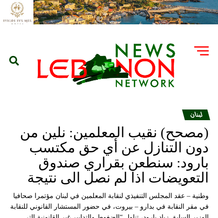
لبنان
(مصحح) نقيب المعلمين: نلين من
دون التنازل عن أي حق مكتسب
بارود: سنطعن بقراري صندوق
التعويضات اذا لم نصل الى نتيجة
وطنية – عقد المجلس التنفيذي لنقابة المعلمين في لبنان مؤتمرا صحافيا
في مقر النقابة في بدارو – بيروت، في حضور المستشار القانوني للنقابة
الوزير السابق زياد بارود، تناول “الضغوط والتدابير غير القانونية التي