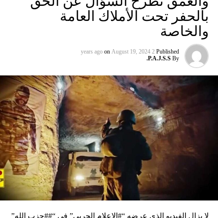
والعمق تطرح السؤال عن الحق
بالحفر تحت الأملاك العامة
والخاصة
on
August 19, 2024
2 years ago
Published
P.A.J.S.S.
By
لا يزال الفيديو الذي عرضه “#الإعلام الحربي” في “##حزب الله”