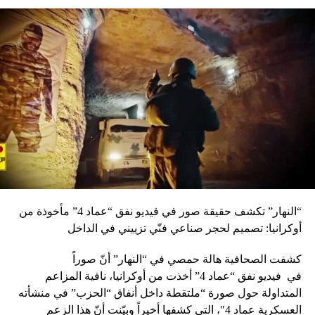
“النهار” تكشف حقيقة صور في فيديو نفق “عماد 4” مأخوذة من
أوكرانيا: تصميم لحجر صناعي فنّي تزييني في الداخل
كشفت الصحافية هالة حمصي في “النهار” أنّ صوراً
في
فيديو
نفق “عماد 4” أخذت من أوكرانيا، نافية المزاعم
المتداولة حول صورة “ملتقطة داخل أنفاق “الحزب” في منشأته
العسكرية عماد 4″، التي كشفها أخيراً وبيّنت أنّ هذا الزعم