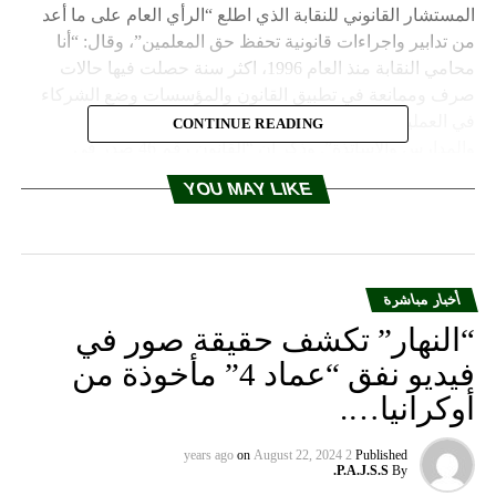
CONTINUE READING
YOU MAY LIKE
أخبار مباشرة
“النهار” تكشف حقيقة صور في
فيديو نفق “عماد 4” مأخوذة من
أوكرانيا….
on
August 22, 2024
2 years ago
Published
P.A.J.S.S.
By