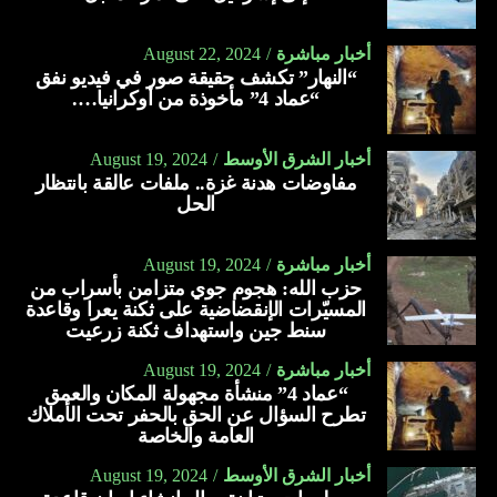
أخبار مباشرة
August 22, 2024
“النهار” تكشف حقيقة صور في فيديو نفق
“عماد 4” مأخوذة من أوكرانيا….
أخبار الشرق الأوسط
August 19, 2024
مفاوضات هدنة غزة.. ملفات عالقة بانتظار
الحل
أخبار مباشرة
August 19, 2024
حزب الله: هجوم جوي متزامن بأسراب من
المسيّرات الإنقضاضية على ثكنة يعرا وقاعدة
سنط جين واستهداف ثكنة زرعيت
أخبار مباشرة
August 19, 2024
“عماد 4” منشأة مجهولة المكان والعمق
تطرح السؤال عن الحق بالحفر تحت الأملاك
العامة والخاصة
أخبار الشرق الأوسط
August 19, 2024