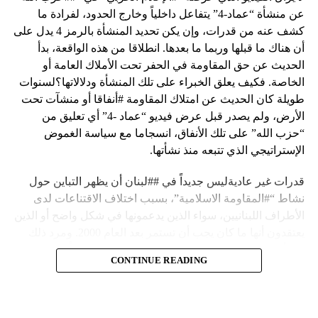
عن منشأة “عماد-4” يتفاعل داخلياً وخارج الحدود، لفرادة ما
كشف عنه من قدرات، وإن يكن تحديد المنشأة بالرمز 4 يدل على
أن هناك ما قبلها وربما ما بعدها. انطلاقا من هذه الواقعة، بدأ
الحديث عن حق المقاومة في الحفر تحت الأملاك العامة أو
الخاصة. فكيف يعلق الخبراء على تلك المنشأة ودلالاتها؟لسنوات
طويلة كان الحديث عن امتلاك المقاومة #أنفاقا أو منشآت تحت
الأرض، ولم يصدر قبل عرض فيديو “عماد -4” أي تعليق من
“حزب الله” على تلك الأنفاق، انسجاما مع سياسة الغموض
الإستراتيجي الذي تتبعه منذ نشأتها.
قدرات غير عاديةليس جديداً في ##لبنان أن يظهر التباين حول
نشاط “#المقاومة الاسلامية”، بسبب اختلاف الاقتناعات لدى
الأطراف اللبنانيين، سواء الذين يدعمونها في شكل واضح أو الذين
يعتقدون أنها ما كان يجب أن تستمر بعد العام 2000. ومرد ذلك
إلى أن المقاومة ضد الاحتلال الإسرائيلي لم تكن يوماً محط
CONTINUE READING
إجماع داخلي، وإن كانت القوى اللبنانية المؤمنة بالصراع ضد
العدو الإسرائيلي لم تبدل في مواقفها.لكن التباين يصل إلى حدود
تخطت دور المقاومة، وهناك من يعترض على إقامة “حزب الله”
منشآت تحت الأرض، ويسأل عن تطبيق القانون اللبناني في