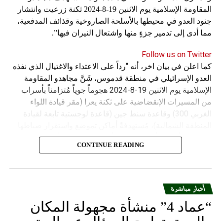
المقاومة الإسلامية يوم الاثنين 19-8-2024 ثكنة زرعيت وانتشار
جنود العدو في محيطها بالأسلحة الصاروخية وقذائف المدفعية،
مما أدى إلى تدمير جزءٍ منها واشتعال النيران فيها”.
Follow us on Twitter
كما اعلن في بيان اخر، أنه “رداً على الاعتداء والاغتيال الذي نفذه
العدو الإسرائيلي في منطقة قدموس، شَنَّ مجاهدو المقاومة
الإسلامية يوم الاثنين 19-8-2024 هجوماً جوياً مُتزامناً بأسراب
من المسيرات الإنقضاضية على ثكنة يعرا (مقر قيادة اللواء
الغربي 300) وقاعدة سنط جين (قاعدة لوجستية تابعة لقيادة
المنطقة الشمالية)، مُستهدفةً أماكن تموضع واستقرار ضباطها
وجنودها وأصابت أهدافها بدقة وأوقعت فيهم عدداً من القتلى
CONTINUE READING
والجرحى”.
أخبار مباشرة
“عماد 4” منشأة مجهولة المكان