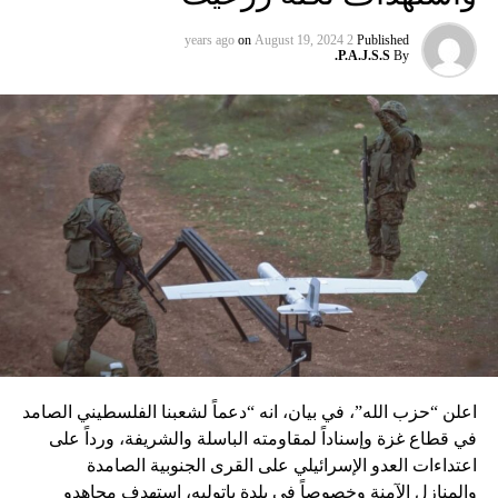
تحمل اسم “عماد 4″، نسبة الى القائد العسكري في “الحزب”
عماد مغنية الذي قتل بتفجير سيّارة مفخّخة في دمشق عام 2008
on
August 19, 2024
2 years ago
Published
P.A.J.S.S.
By
نسبه الحزب الى إسرائيل”.
اعلن “حزب الله”، في بيان، انه “دعماً لشعبنا الفلسطيني الصامد
في قطاع غزة وإسناداً لمقاومته الباسلة ‌‏‌‏‌والشريفة، ورداً على
اعتداءات العدو الإسرائيلي على القرى الجنوبية الصامدة
والمنازل الآمنة وخصوصاً في بلدة باتوليه، استهدف مجاهدو