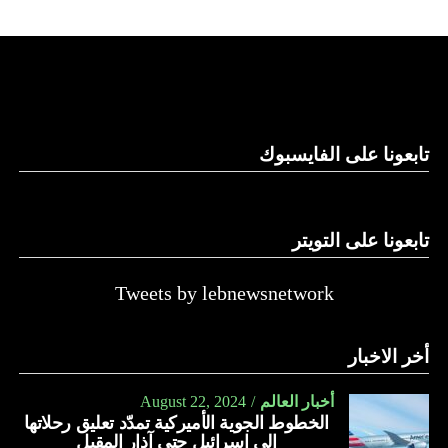
استغلال باطن الأرض.
والحال أن القانون اللبناني لا يطبق على الأملاك البحرية والنهرية
وغيرها، على الرغم من الإجماع اللبناني على ضرورة استعادة
الدولة…
تابعونا على الفايسبوك
النهار
تابعونا على التويتر
Tweets by lebnewsnetwork
أخر الاخبار
أخبار العالم
August 22, 2024
الخطوط الجوية الأميركية تمدّد تعليق رحلاتها
إلى إسرائيل حتى آذار المقبل