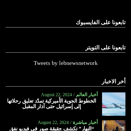
وغيرها، على الرغم من الإجماع اللبناني على ضرورة استعادة
الدولة…
تابعونا على الفايسبوك
النهار
تابعونا على التويتر
Tweets by lebnewsnetwork
أخر الاخبار
أخبار العالم
August 22, 2024
الخطوط الجوية الأميركية تمدّد تعليق رحلاتها
إلى إسرائيل حتى آذار المقبل
أخبار مباشرة
August 22, 2024
“النهار” تكشف حقيقة صور في فيديو نفق