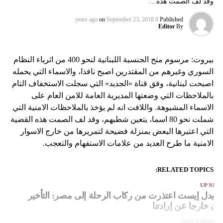
وقد لف الصمت هذه…
on
September 23, 2018
8 years ago
Published
Editor
By
بيروت: مرسوم منح الجنسية اللبنانية لنحو 400 من اثرياء النظام
السوري وغيرهم من المقتدرين اصبح نافذا، والاسماء التي يحمله
اصبحت لبنانية، وفق قناة «الجديد» التي سجلت الاستخفاف التام
بالملاحظات التي وضعتها المديرية العامة للامن العام على
الاسماء المشبوهة. واللافت انه لم يؤخذ بالملاحظات الامنية التي
شملت نحو 80 اسما، يتعين شطبهم، وقد لف الصمت هذه القضية
التي اعتبرها البعض بمنزلة فضيحة لتمريرها من خارج الاسوار
الامنية ما طرح العديد من علامات الاستفهام والتعجب.
RELATED TOPICS:
UP NEX
لميدل إيست اعتذرت من ركاب الرحلة إلى مصر: التأخير
ان خارجا عن إرادتنا
DON'T MISS