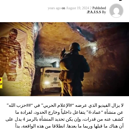
on
August 19, 2024
2 years ago
Published
P.A.J.S.S.
By
لا يزال الفيديو الذي عرضه “#الإعلام الحربي” في “##حزب الله”
عن منشأة “عماد-4” يتفاعل داخلياً وخارج الحدود، لفرادة ما
كشف عنه من قدرات، وإن يكن تحديد المنشأة بالرمز 4 يدل على
أن هناك ما قبلها وربما ما بعدها. انطلاقا من هذه الواقعة، بدأ