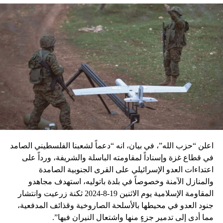
اعلن “حزب الله”، في بيان، انه “دعماً لشعبنا الفلسطيني الصامد
في قطاع غزة وإسناداً لمقاومته الباسلة ‌‏‌‏‌والشريفة، ورداً على
اعتداءات العدو الإسرائيلي على القرى الجنوبية الصامدة
والمنازل الآمنة وخصوصاً في بلدة باتوليه، استهدف مجاهدو
المقاومة الإسلامية يوم الاثنين 19-8-2024 ثكنة زرعيت وانتشار
جنود العدو في محيطها بالأسلحة الصاروخية وقذائف المدفعية،
مما أدى إلى تدمير جزءٍ منها واشتعال النيران فيها”.