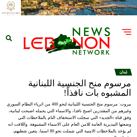
لبنان
مرسوم منح الجنسية اللبنانية
المشبوه بات نافذاً!
بيروت: مرسوم منح الجنسية اللبنانية لنحو 400 من اثرياء النظام السوري
وغيرهم من المقتدرين اصبح نافذا، والاسماء التي يحمله اصبحت لبنانية،
وفق قناة «الجديد» التي سجلت الاستخفاف التام بالملاحظات التي
وضعتها المديرية العامة للامن العام على الاسماء المشبوهة. واللافت انه
لم يؤخذ بالملاحظات الامنية التي شملت نحو 80 اسما، يتعين شطبهم،