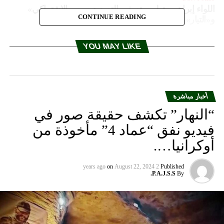
اللواء إبراهيم يتولى «تصفير التصعيد» بين «الاشتراكي»
CONTINUE READING
و«التيار»
YOU MAY LIKE
أخبار مباشرة
“النهار” تكشف حقيقة صور في
فيديو نفق “عماد 4” مأخوذة من
أوكرانيا….
on
August 22, 2024
2 years ago
Published
P.A.J.S.S.
By