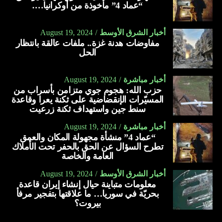
“عماد 4” مأخوذة من أوكرانيا….
أخبار الشرق الأوسط
August 19, 2024
مفاوضات هدنة غزة.. ملفات عالقة بانتظار
الحل
أخبار مباشرة
August 19, 2024
حزب الله: هجوم جوي متزامن بأسراب من
المسيّرات الإنقضاضية على ثكنة يعرا وقاعدة
سنط جين واستهداف ثكنة زرعيت
أخبار مباشرة
August 19, 2024
“عماد 4” منشأة مجهولة المكان والعمق
تطرح السؤال عن الحق بالحفر تحت الأملاك
العامة والخاصة
أخبار الشرق الأوسط
August 19, 2024
معلومات متباينة حيال إنشاء إيران قاعدة
بحريّة في سوريا… ما علاقتها بتفجير مرفأ
بيروت؟