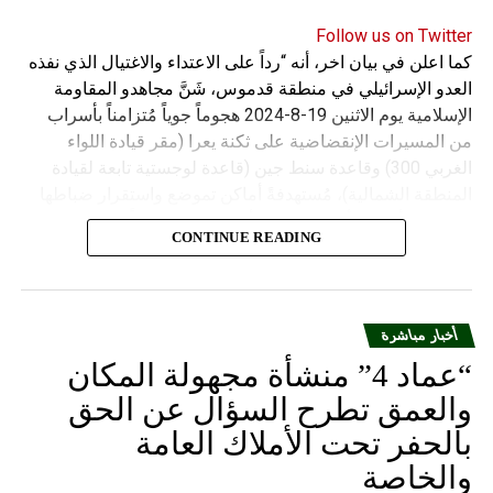
Follow us on Twitter
كما اعلن في بيان اخر، أنه “رداً على الاعتداء والاغتيال الذي نفذه
العدو الإسرائيلي في منطقة قدموس، شَنَّ مجاهدو المقاومة
الإسلامية يوم الاثنين 19-8-2024 هجوماً جوياً مُتزامناً بأسراب
من المسيرات الإنقضاضية على ثكنة يعرا (مقر قيادة اللواء
الغربي 300) وقاعدة سنط جين (قاعدة لوجستية تابعة لقيادة
المنطقة الشمالية)، مُستهدفةً أماكن تموضع واستقرار ضباطها
وجنودها وأصابت أهدافها بدقة وأوقعت فيهم عدداً من القتلى
CONTINUE READING
والجرحى”.
أخبار مباشرة
“عماد 4” منشأة مجهولة المكان
والعمق تطرح السؤال عن الحق
بالحفر تحت الأملاك العامة
والخاصة