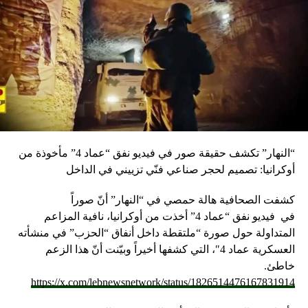
“النهار” تكشف حقيقة صور في فيديو نفق “عماد 4” مأخوذة من
أوكرانيا: تصميم لحجر صناعي فنّي تزييني في الداخل
كشفت الصحافية هالة حمصي في “النهار” أنّ صوراً
في
فيديو
نفق “عماد 4” أخذت من أوكرانيا، نافية المزاعم
المتداولة حول صورة “ملتقطة داخل أنفاق “الحزب” في منشأته
العسكرية عماد 4″، التي كشفها أخيراً وبيّنت أنّ هذا الزعم
خاطئ.
https://x.com/lebnewsnetwork/status/1826514476167831914