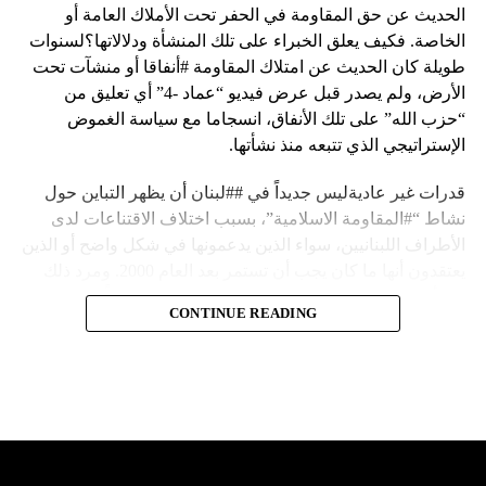
الحديث عن حق المقاومة في الحفر تحت الأملاك العامة أو
الخاصة. فكيف يعلق الخبراء على تلك المنشأة ودلالاتها؟لسنوات
طويلة كان الحديث عن امتلاك المقاومة #أنفاقا أو منشآت تحت
الأرض، ولم يصدر قبل عرض فيديو “عماد -4” أي تعليق من
“حزب الله” على تلك الأنفاق، انسجاما مع سياسة الغموض
الإستراتيجي الذي تتبعه منذ نشأتها.
قدرات غير عاديةليس جديداً في ##لبنان أن يظهر التباين حول
نشاط “#المقاومة الاسلامية”، بسبب اختلاف الاقتناعات لدى
الأطراف اللبنانيين، سواء الذين يدعمونها في شكل واضح أو الذين
يعتقدون أنها ما كان يجب أن تستمر بعد العام 2000. ومرد ذلك
إلى أن المقاومة ضد الاحتلال الإسرائيلي لم تكن يوماً محط
CONTINUE READING
إجماع داخلي، وإن كانت القوى اللبنانية المؤمنة بالصراع ضد
العدو الإسرائيلي لم تبدل في مواقفها.لكن التباين يصل إلى حدود
تخطت دور المقاومة، وهناك من يعترض على إقامة “حزب الله”
منشآت تحت الأرض، ويسأل عن تطبيق القانون اللبناني في
استغلال باطن الأرض.
والحال أن القانون اللبناني لا يطبق على الأملاك البحرية والنهرية