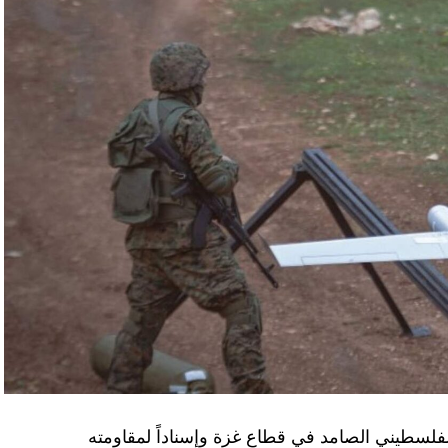
الفلسطيني الصامد في قطاع غزة وإسناداً لمقاومته