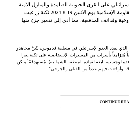
الإسرائيلي على القرى الجنوبية الصامدة والمنازل الآمنة
وخصوصاً في بلدة باتوليه، استهدف مجاهدو المقاومة الإسلامية يوم الاثنين 19-8-2024 ثكنة زرعيت
خية وقذائف المدفعية، مما أدى إلى تدمير جزءٍ منها
يال الذي نفذه العدو الإسرائيلي في منطقة قدموس، شَنَّ مجاهدو
ة يوم الاثنين 19-8-2024 هجوماً جوياً مُتزامناً بأسراب من المسيرات الإنقضاضية على ثكنة يعرا
وقاعدة سنط جين (قاعدة لوجستية تابعة لقيادة المنطقة الشمالية)، مُستهدفةً أماكن
ة وأوقعت فيهم عدداً من القتلى والجرحى”.
CONTINUE RE