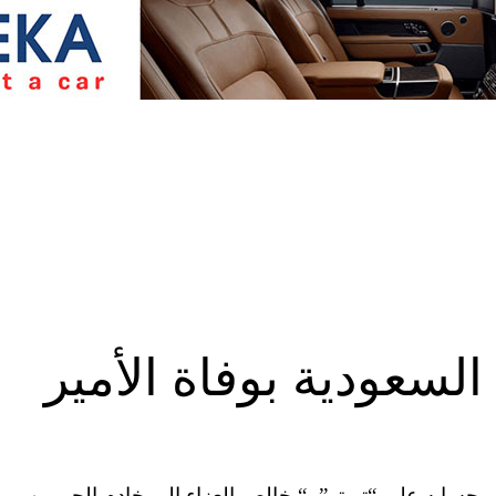
لسعودية بوفاة الأمير
 حسابه على “تويتر”، “بخالص العزاء إلى خادم الحرمين