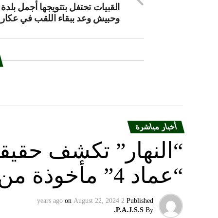
القبيات تحتفل بتتويجها أجمل بلدة ل
وحبيش وعد ببقاء اللقب في عكار
أخبار مباشرة
“النهار” تكشف حقيق
“عماد 4” مأخوذة من أوكرانيا….
on
August 22, 2024
2 years ago
Published
P.A.J.S.S.
By