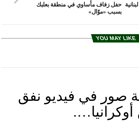
بنانية
حفل زفاف مأساوي في منطقة بعلبك
بسبب «موّال»
YOU MAY LIKE
ة صور في فيديو نفق