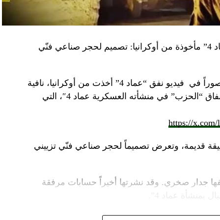
“النهار” تكشف حقيقة صور في فيديو نفق “عماد 4” مأخوذة من أوكرانيا: تصميم لحجر صناعي فنّي
صوراً في
فيديو
نفق “عماد 4” أخذت من أوكرانيا، نافية
المزاعم المتداولة حول صورة “ملتقطة داخل أنفاق “الحزب” في منشأته العسكرية عماد 4″، التي
https://x.com
قة قديمة، وتعرض تصميماً لحجر صناعي فنّي تزييني
ا جدار صخري. وقد نشرتها أخيراً حسابات مرفقة
ل بمنشأة عماد 4”.
وأشارت “النهار” الى أنّ “انتشار الصورة جاء في وقت نشر “الحزب”، الجمعة 16 آب 2024، فيديو مع