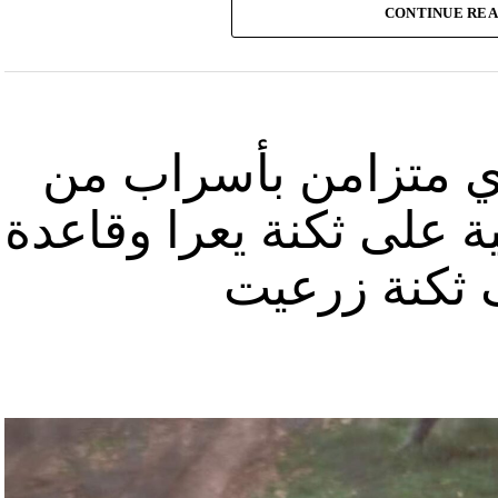
CONTINUE RE
صّنة تتحرّك فيها آليات محمّلة بالصواريخ ضمن أنفاق
الله يهددّ فيها إسرائيل”.
نوان “جبالنا خزائننا”، على مدى أربع دقائق ونصف
قة منشأة عسكرية تحمل اسم “عماد 4″، نسبة الى القائد العسكري في “الحزب” عماد مغنية الذي
ي متزامن بأسراب من
ة على ثكنة يعرا وقاعدة
ثكنة زرعيت