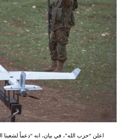
اعلن “حزب الله”، في بيان، انه “دعماً لشعبنا 