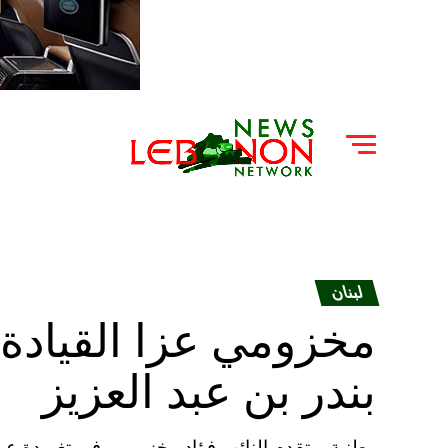
لبنان
مخزومي عزا القيادة ا
بندر بن عبد العزيز
وطنية – تقدم النائب فؤاد مخزومي، في تغريدة عبر