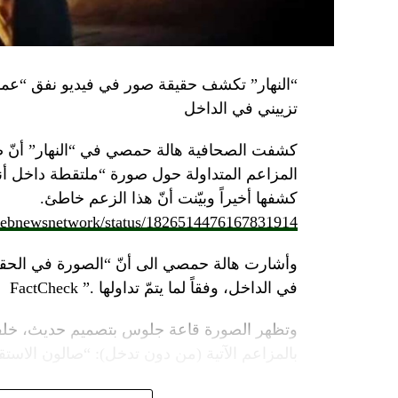
تزييني في الداخل
كشفت الصحافية هالة حمصي في “النهار” أنّ 
كشفها أخيراً وبيّنت أنّ هذا الزعم خاطئ.
/lebnewsnetwork/status/1826514476167831914
وأشارت هالة حمصي الى أنّ “الصورة في الحقي
في الداخل، وفقاً لما يتمّ تداولها .” FactCheck
وتظهر الصورة قاعة جلوس بتصميم حديث، خلفه
بالمزاعم الآتية (من دون تدخل): “صالون الاستقبا