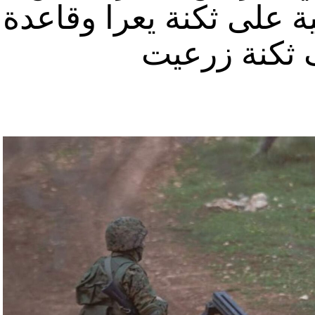
ة على ثكنة يعرا وقاعدة
ثكنة زرعيت