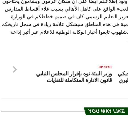
. ونود إطلاعكم أيضا على أن سكان عرمون وبشامون يحتاجون
للعبء الواقع على كاهل الأهالي بسبب غلاء أقساط المدارس
 تعزيز التعليم الرسمي كان في صميم خططكم في الوزارة.
رسمية في هذه المناطق سيشكل علامة ريادة في سجل تاريخكم
 تابعوا أخبار الوكالة الوطنية للاعلام عبر أثير إذاعة
UP NEXT
جيكي
وزير البيئة نوه بإقرار المجلس النيابي
M في غاليري
قانون الادارة المتكاملة للنفايات
YOU MAY LIKE