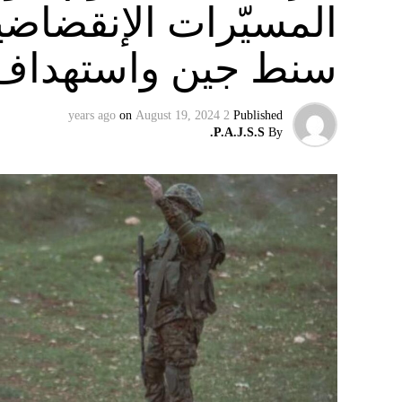
المسيّرات الإنقضاضي
سنط جين واستهداف 
on
August 19, 2024
2 years ago
Published
P.A.J.S.S.
By