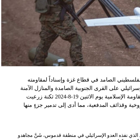
الفلسطيني الصامد في قطاع غزة وإسناداً لمقاومته
الإسرائيلي على القرى الجنوبية الصامدة والمنازل الآمنة
وخصوصاً في بلدة باتوليه، استهدف مجاهدو المقاومة الإسلامية يوم الاثنين 19-8-2024 ثكنة زرعيت
خية وقذائف المدفعية، مما أدى إلى تدمير جزءٍ منها
يال الذي نفذه العدو الإسرائيلي في منطقة قدموس، شَنَّ مجاهدو