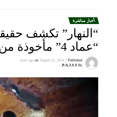
أخبار مباشرة
“النهار” تكشف حقيق
“عماد 4” مأخوذة من أوكرانيا….
on
August 22, 2024
2 years ago
Published
P.A.J.S.S.
By