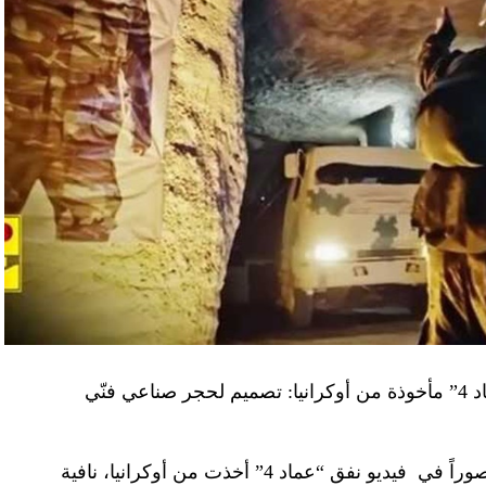
“النهار” تكشف حقيقة صور في فيديو نفق “عماد 4” مأخوذة من أوكرانيا: تصميم لحجر صناعي فنّي
صوراً في
فيديو
نفق “عماد 4” أخذت من أوكرانيا، نافية