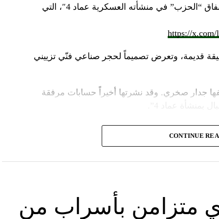
المزاعم المتداولة حول صورة “ملتقطة داخل أنفاق “الحزب” في منشأته العسكرية عماد 4″، التي
https://x.com
قة قديمة، وتعرض تصميماً لحجر صناعي فنّي تزييني
ا جدار صخري. وقد نشرتها أخيراً حسابات مرفقة
ل بمنشأة عماد 4”.
وأشارت “النهار” الى أنّ “انتشار الصورة جاء في وقت نشر “الحزب”، الجمعة 16 آب 2024، فيديو مع
CONTINUE RE
صّنة تتحرّك فيها آليات محمّلة بالصواريخ ضمن أنفاق
الله يهددّ فيها إسرائيل”.
نوان “جبالنا خزائننا”، على مدى أربع دقائق ونصف
قة منشأة عسكرية تحمل اسم “عماد 4″، نسبة الى القائد العسكري في “الحزب” عماد مغنية الذي
ي متزامن بأسراب من