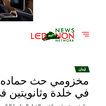
لبنان
مخزومي حث حماده ل
في خلدة وثانويتين 
وطنية – وجه رئيس “حزب الحوار الوطني” النائب فؤ