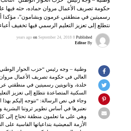
حكومة تصريف الأعمال مروان حماده، حثه فيها عل
رسميتين في منطقتي عرمون وبشامون”، مؤكدا أن “ه
نتطلع إلى تعزيز التعليم الرسمي فيها تخفيف أعباء
on
September 24, 2018
8 years ago
Published
Editor
By
وطنية – وجه رئيس “حزب الحوار الوطني” ا
العالي في حكومة تصريف الأعمال مروان 
خلدة، وثانويتين رسميتين في منطقتي عرمو
السكنية المتصاعدة نتطلع إلى تعزيز التع
وجاء في نص الرسالة: “نتوجه إليكم بهذا
نعتبرها في أساس تطوير ثروتنا البشرية 
وهي على ما تعلمون منطقة تحتاج إلى كل ر
الأزمة المعيشية بتداعياتها القاسية على ا