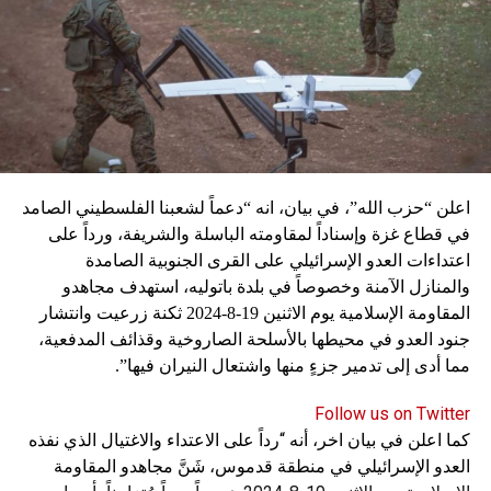
وجددت يعقوبيان التأكيد أنها لن تقبل باستجلاب سرطانات او
اعلن “حزب الله”، في بيان، انه “دعماً لشعبنا الفلسطيني الصامد
امراض اخرى مرتبطة بالمحارق لأن الخطأ في هذا المجال لا
في قطاع غزة وإسناداً لمقاومته الباسلة ‌‏‌‏‌والشريفة، ورداً على
يؤدي الى عواقب مالية انما لعواقب قاتلة. وعبّرت عن أسفها
اعتداءات العدو الإسرائيلي على القرى الجنوبية الصامدة
لكون عدد كبير من النواب لا يعرف أبسط المسائل المتعلقة
والمنازل الآمنة وخصوصاً في بلدة باتوليه، استهدف مجاهدو
بالنفايات ولا يفقه شيئا بطرق معالجتها. وأضافت:” أنا لا أتبع زعيم
المقاومة الإسلامية يوم الاثنين 19-8-2024 ثكنة زرعيت وانتشار
وليس هناك مسؤول يتخذ قرارا معينا ويُفرض عليّ. هناك
جنود العدو في محيطها بالأسلحة الصاروخية وقذائف المدفعية،
مواطنون انتخبوني وأتحمل مسؤوليتي تجاههم فقط، ولن أقبل
مما أدى إلى تدمير جزءٍ منها واشتعال النيران فيها”.
بمزيد من التدهور الصحي والبيئي في البلد الذي أصبح الأول في
نسب السرطان”.
Follow us on Twitter
كما اعلن في بيان اخر، أنه “رداً على الاعتداء والاغتيال الذي نفذه
وشددت يعقوبيان على أن الحل لأزمة النفايات “موجود وسهل اذا
العدو الإسرائيلي في منطقة قدموس، شَنَّ مجاهدو المقاومة
وُجدت ارادة سياسية حقيقية واذا قرروا أن يوقفوا السرقة