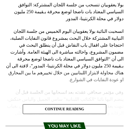
بولا يعقوبيان تنسحب من جلسة اللجان المشتركة: التوافق
السياسي المعتاد بات ناضجا لوضع محرقة بـقيمة 250 مليون
دولار في محلة الكرنتينا- المدور
انسحبت النائبة بولا يعقوبيان اليوم الخميس من جلسة اللجان
النيابية المشتركة خلال البحث بمشروع قانون النفايات الصلبة،
احتجاجا على اقفال باب النقاش قبل أن ينطلق البحث في
مضمون المشروع، واحالته مباشرة الى الهيئة العامة. وأشارت
الى أن “التوافق السياسي المعتاد بات ناضجا لوضع محرقة
بـقيمة 250 مليون دولار في محلة الكرنتينا- المدور”، لافتة الى أن
هناك محاولة لابتزاز اللبنانيين من خلال تخييرهم ما بين المحارق
او عودة النفايات في الشوارع.
وفي مؤتمر صحافي عقدته بعد انسحابها من الجلسة قبل أن
ينضم اليها نائبا “الكتائب اللبنانية” سامي الجميل والياس حنكش،
نبهت يعقوبيان من اللجوء الى خيار المحارق في بلد كلبنان بغياب
CONTINUE READING
الرقابة والمحاسبة وتفشي الفساد، وقالت:”بعد الاطلاع على
تقنيات المحارق في أوروبا الموجودة والفعالة منذ 50 سنة في
YOU MAY LIKE
بلدان متطورة، يمكن التأكيد أن اعتماد هذا الحل في لبنان سيكون