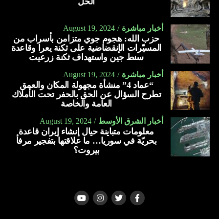
الحل
أخبار مباشرة
August 19, 2024
حزب الله: هجوم جوي متزامن بأسراب من
المسيّرات الإنقضاضية على ثكنة يعرا وقاعدة
سنط جين واستهداف ثكنة زرعيت
أخبار مباشرة
August 19, 2024
“عماد 4” منشأة مجهولة المكان والعمق
تطرح السؤال عن الحق بالحفر تحت الأملاك
العامة والخاصة
أخبار الشرق الأوسط
August 19, 2024
معلومات متباينة حيال إنشاء إيران قاعدة
بحريّة في سوريا… ما علاقتها بتفجير مرفأ
بيروت؟