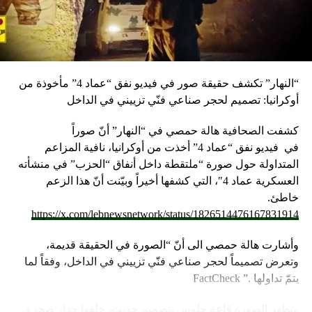
“النهار” تكشف حقيقة صور في فيديو نفق “عماد 4” مأخوذة من
أوكرانيا: تصميم لحجر صناعي فنّي تزييني في الداخل
كشفت الصحافية هالة حمصي في “النهار” أنّ صوراً
في
فيديو
نفق “عماد 4” أخذت من أوكرانيا، نافية المزاعم
المتداولة حول صورة “ملتقطة داخل أنفاق “الحزب” في منشأته
العسكرية عماد 4″، التي كشفها أخيراً وبيّنت أنّ هذا الزعم
خاطئ.
https://x.com/lebnewsnetwork/status/1826514476167831914
وأشارت هالة حمصي الى أنّ “الصورة في الحقيقة قديمة،
وتعرض تصميماً لحجر صناعي فنّي تزييني في الداخل، وفقاً لما
يتمّ تداولها .” FactCheck
وتظهر الصورة قاعة جلوس بتصميم حديث، خلفها جدار صخري.