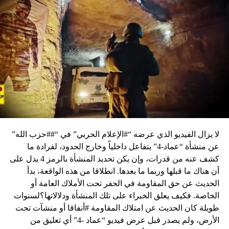
DON'T MISS
هل أنا مع القمع…!
لا يزال الفيديو الذي عرضه “#الإعلام الحربي” في “##حزب الله”
عن منشأة “عماد-4” يتفاعل داخلياً وخارج الحدود، لفرادة ما
كشف عنه من قدرات، وإن يكن تحديد المنشأة بالرمز 4 يدل على
أن هناك ما قبلها وربما ما بعدها. انطلاقا من هذه الواقعة، بدأ
الحديث عن حق المقاومة في الحفر تحت الأملاك العامة أو
الخاصة. فكيف يعلق الخبراء على تلك المنشأة ودلالاتها؟لسنوات
طويلة كان الحديث عن امتلاك المقاومة #أنفاقا أو منشآت تحت
الأرض، ولم يصدر قبل عرض فيديو “عماد -4” أي تعليق من