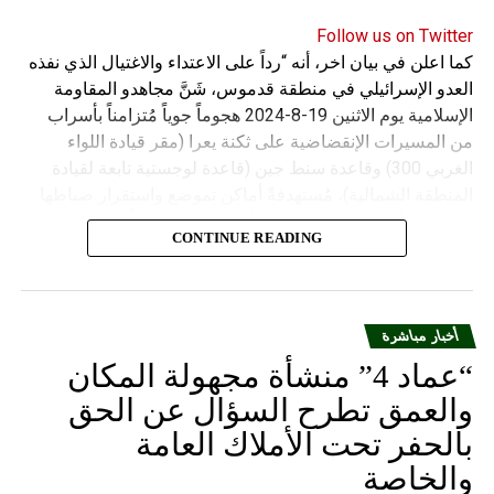
Follow us on Twitter
كما اعلن في بيان اخر، أنه “رداً على الاعتداء والاغتيال الذي نفذه
العدو الإسرائيلي في منطقة قدموس، شَنَّ مجاهدو المقاومة
الإسلامية يوم الاثنين 19-8-2024 هجوماً جوياً مُتزامناً بأسراب
من المسيرات الإنقضاضية على ثكنة يعرا (مقر قيادة اللواء
الغربي 300) وقاعدة سنط جين (قاعدة لوجستية تابعة لقيادة
المنطقة الشمالية)، مُستهدفةً أماكن تموضع واستقرار ضباطها
وجنودها وأصابت أهدافها بدقة وأوقعت فيهم عدداً من القتلى
CONTINUE READING
والجرحى”.
أخبار مباشرة
“عماد 4” منشأة مجهولة المكان
والعمق تطرح السؤال عن الحق
بالحفر تحت الأملاك العامة
والخاصة