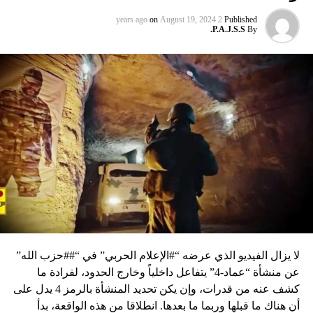
on
August 19, 2024
2 years ago
Published
P.A.J.S.S.
By
لا يزال الفيديو الذي عرضه “#الإعلام الحربي” في “##حزب الله”
عن منشأة “عماد-4” يتفاعل داخلياً وخارج الحدود، لفرادة ما
كشف عنه من قدرات، وإن يكن تحديد المنشأة بالرمز 4 يدل على
أن هناك ما قبلها وربما ما بعدها. انطلاقا من هذه الواقعة، بدأ