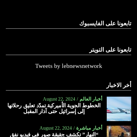
وغيرها، على الرغم من الإجماع اللبناني على ضرورة استعادة
الدولة…
تابعونا على الفايسبوك
النهار
تابعونا على التويتر
Tweets by lebnewsnetwork
أخر الاخبار
أخبار العالم
August 22, 2024
الخطوط الجوية الأميركية تمدّد تعليق رحلاتها
إلى إسرائيل حتى آذار المقبل
أخبار مباشرة
August 22, 2024
“النهار” تكشف حقيقة صور في فيديو نفق