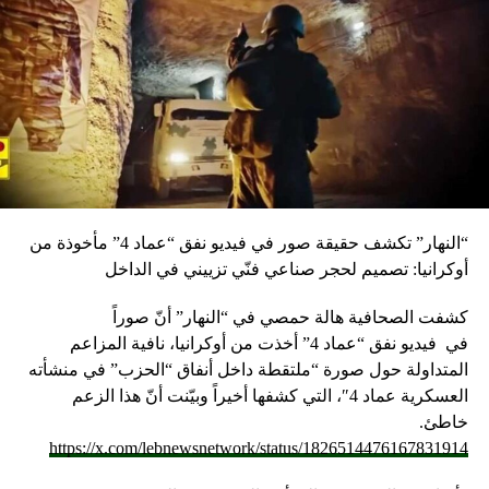
“النهار” تكشف حقيقة صور في فيديو نفق “عماد 4” مأخوذة من
أوكرانيا: تصميم لحجر صناعي فنّي تزييني في الداخل
كشفت الصحافية هالة حمصي في “النهار” أنّ صوراً
في
فيديو
نفق “عماد 4” أخذت من أوكرانيا، نافية المزاعم
المتداولة حول صورة “ملتقطة داخل أنفاق “الحزب” في منشأته
العسكرية عماد 4″، التي كشفها أخيراً وبيّنت أنّ هذا الزعم
خاطئ.
https://x.com/lebnewsnetwork/status/1826514476167831914