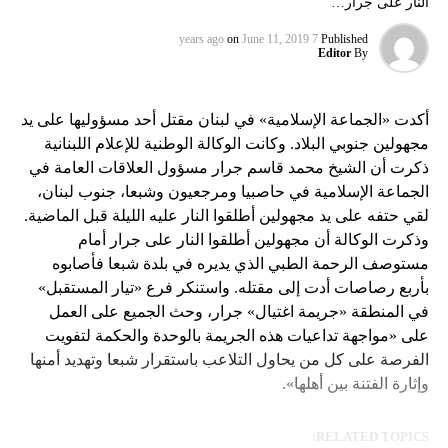
النار على جرار…
on
June 11, 2019
7 years ago
Published
Editor
By
أكدت «الجماعة الإسلامية» في لبنان مقتل أحد مسؤوليها على يد
مجهولين جنوبي البلاد. وكانت الوكالة الوطنية للإعلام اللبنانية
ذكرت أن الشيخ محمد قاسم جرار مسؤول العلاقات العامة في
الجماعة الإسلامية في حاصبيا ومرجعيون وشبعا، جنوب لبنان،
لقي حتفه على يد مجهولين أطلقوا النار عليه الليلة قبل الماضية.
وذكرت الوكالة أن مجهولين أطلقوا النار على جرار أمام
مستوصف الرحمة الطبي الذي يديره في بلدة شبعا فأصابوه
بأربع رصاصات أدت إلى مقتله. واستنكر فرع «تيار المستقبل»
في المنطقة «جريمة اغتيال» جرار، وحث الجميع على العمل
على «مواجهة تداعيات هذه الجريمة بالوحدة والحكمة لتفويت
الفرصة على كل من يحاول التلاعب باستقرار شبعا وتهديد أمنها
وإثارة الفتنة بين أهلها».
RELATED TOPICS: