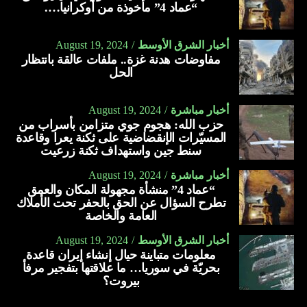
“عماد 4” مأخوذة من أوكرانيا….
أخبار الشرق الأوسط
August 19, 2024
مفاوضات هدنة غزة.. ملفات عالقة بانتظار
الحل
أخبار مباشرة
August 19, 2024
حزب الله: هجوم جوي متزامن بأسراب من
المسيّرات الإنقضاضية على ثكنة يعرا وقاعدة
سنط جين واستهداف ثكنة زرعيت
أخبار مباشرة
August 19, 2024
“عماد 4” منشأة مجهولة المكان والعمق
تطرح السؤال عن الحق بالحفر تحت الأملاك
العامة والخاصة
أخبار الشرق الأوسط
August 19, 2024
معلومات متباينة حيال إنشاء إيران قاعدة
بحريّة في سوريا… ما علاقتها بتفجير مرفأ
بيروت؟