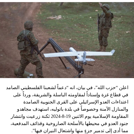
اعلن “حزب الله”، في بيان، انه “دعماً لشعبنا الفلسطيني الصامد
في قطاع غزة وإسناداً لمقاومته الباسلة ‌‏‌‏‌والشريفة، ورداً على
اعتداءات العدو الإسرائيلي على القرى الجنوبية الصامدة
والمنازل الآمنة وخصوصاً في بلدة باتوليه، استهدف مجاهدو
المقاومة الإسلامية يوم الاثنين 19-8-2024 ثكنة زرعيت وانتشار
جنود العدو في محيطها بالأسلحة الصاروخية وقذائف المدفعية،
مما أدى إلى تدمير جزءٍ منها واشتعال النيران فيها”.