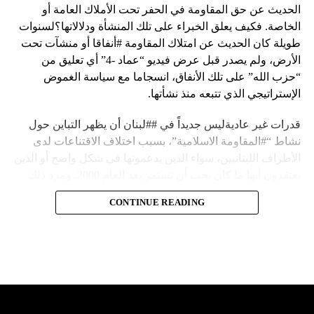
الحديث عن حق المقاومة في الحفر تحت الأملاك العامة أو
الخاصة. فكيف يعلق الخبراء على تلك المنشأة ودلالاتها؟لسنوات
طويلة كان الحديث عن امتلاك المقاومة #أنفاقا أو منشآت تحت
الأرض، ولم يصدر قبل عرض فيديو “عماد -4” أي تعليق من
“حزب الله” على تلك الأنفاق، انسجاما مع سياسة الغموض
الإستراتيجي الذي تتبعه منذ نشأتها.
قدرات غير عاديةليس جديداً في ##لبنان أن يظهر التباين حول
نشاط “#المقاومة الاسلامية”، بسبب اختلاف الاقتناعات لدى
الأطراف اللبنانيين، سواء الذين يدعمونها في شكل واضح أو الذين
يعتقدون أنها ما كان يجب أن تستمر بعد العام 2000. ومرد ذلك
إلى أن المقاومة ضد الاحتلال الإسرائيلي لم تكن يوماً محط
CONTINUE READING
إجماع داخلي، وإن كانت القوى اللبنانية المؤمنة بالصراع ضد
العدو الإسرائيلي لم تبدل في مواقفها.لكن التباين يصل إلى حدود
تخطت دور المقاومة، وهناك من يعترض على إقامة “حزب الله”
منشآت تحت الأرض، ويسأل عن تطبيق القانون اللبناني في
استغلال باطن الأرض.
والحال أن القانون اللبناني لا يطبق على الأملاك البحرية والنهرية