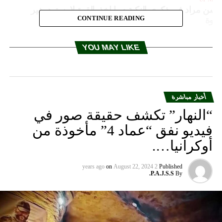
سن مراد في ذكرى النكبة : ما اخذ بالقوة لا يسترد بغير
CONTINUE READING
لقوة
DON'T MISS
السنيورة استنكر الاعتداءات على منشآت نفطية سعودية
YOU MAY LIKE
وسفن في الامارات: محاولات لتصدير التوتر والصراع إلى
دول المنطقة لن تنجح
أخبار مباشرة
“النهار” تكشف حقيقة صور في
فيديو نفق “عماد 4” مأخوذة من
أوكرانيا….
on
August 22, 2024
2 years ago
Published
P.A.J.S.S.
By