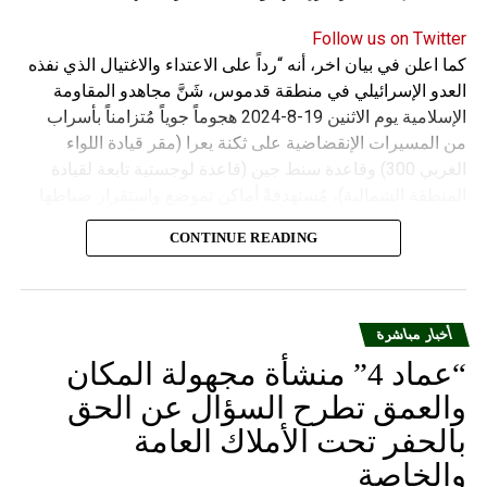
Follow us on Twitter
كما اعلن في بيان اخر، أنه “رداً على الاعتداء والاغتيال الذي نفذه
العدو الإسرائيلي في منطقة قدموس، شَنَّ مجاهدو المقاومة
الإسلامية يوم الاثنين 19-8-2024 هجوماً جوياً مُتزامناً بأسراب
من المسيرات الإنقضاضية على ثكنة يعرا (مقر قيادة اللواء
الغربي 300) وقاعدة سنط جين (قاعدة لوجستية تابعة لقيادة
المنطقة الشمالية)، مُستهدفةً أماكن تموضع واستقرار ضباطها
وجنودها وأصابت أهدافها بدقة وأوقعت فيهم عدداً من القتلى
CONTINUE READING
والجرحى”.
أخبار مباشرة
“عماد 4” منشأة مجهولة المكان
والعمق تطرح السؤال عن الحق
بالحفر تحت الأملاك العامة
والخاصة