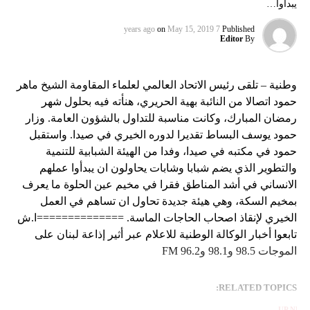
يبدأوا…
on
May 15, 2019
7 years ago
Published
Editor
By
وطنية – تلقى رئيس الاتحاد العالمي لعلماء المقاومة الشيخ ماهر
حمود اتصالا من النائبة بهية الحريري، هنأته فيه بحلول شهر
رمضان المبارك، وكانت مناسبة للتداول بالشؤون العامة. وزار
حمود يوسف البساط تقديرا لدوره الخيري في صيدا. واستقبل
حمود في مكتبه في صيدا، وفدا من الهيئة الشبابية للتنمية
والتطوير الذي يضم شبابا وشابات يحاولون ان يبدأوا عملهم
الانساني في أشد المناطق فقرا في مخيم عين الحلوة ما يعرف
بمخيم السكة، وهي هيئة جديدة تحاول ان تساهم في العمل
الخيري لإنقاذ اصحاب الحاجات الماسة. ==============ا.ش
تابعوا أخبار الوكالة الوطنية للاعلام عبر أثير إذاعة لبنان على
الموجات 98.5 و98.1 و96.2 FM
RELATED TOPICS:
UP NEX