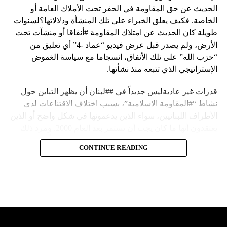
الحديث عن حق المقاومة في الحفر تحت الأملاك العامة أو
الخاصة. فكيف يعلق الخبراء على تلك المنشأة ودلالاتها؟لسنوات
طويلة كان الحديث عن امتلاك المقاومة #أنفاقا أو منشآت تحت
الأرض، ولم يصدر قبل عرض فيديو “عماد -4” أي تعليق من
“حزب الله” على تلك الأنفاق، انسجاما مع سياسة الغموض
الإستراتيجي الذي تتبعه منذ نشأتها.
قدرات غير عاديةليس جديداً في ##لبنان أن يظهر التباين حول
نشاط “#المقاومة الاسلامية”، بسبب اختلاف الاقتناعات لدى
الأطراف اللبنانيين، سواء الذين يدعمونها في شكل واضح أو الذين
يعتقدون أنها ما كان يجب أن تستمر بعد العام 2000. ومرد ذلك
إلى أن المقاومة ضد الاحتلال الإسرائيلي لم تكن يوماً محط
CONTINUE READING
إجماع داخلي، وإن كانت القوى اللبنانية المؤمنة بالصراع ضد
العدو الإسرائيلي لم تبدل في مواقفها.لكن التباين يصل إلى حدود
تخطت دور المقاومة، وهناك من يعترض على إقامة “حزب الله”
منشآت تحت الأرض، ويسأل عن تطبيق القانون اللبناني في
استغلال باطن الأرض.
والحال أن القانون اللبناني لا يطبق على الأملاك البحرية والنهرية