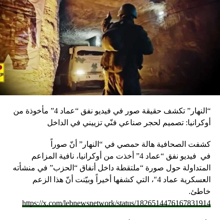
“النهار” تكشف حقيقة صور في فيديو نفق “عماد 4” مأخوذة من
أوكرانيا: تصميم لحجر صناعي فنّي تزييني في الداخل
كشفت الصحافية هالة حمصي في “النهار” أنّ صوراً
في
فيديو
نفق “عماد 4” أخذت من أوكرانيا، نافية المزاعم
المتداولة حول صورة “ملتقطة داخل أنفاق “الحزب” في منشأته
العسكرية عماد 4″، التي كشفها أخيراً وبيّنت أنّ هذا الزعم
خاطئ.
https://x.com/lebnewsnetwork/status/1826514476167831914