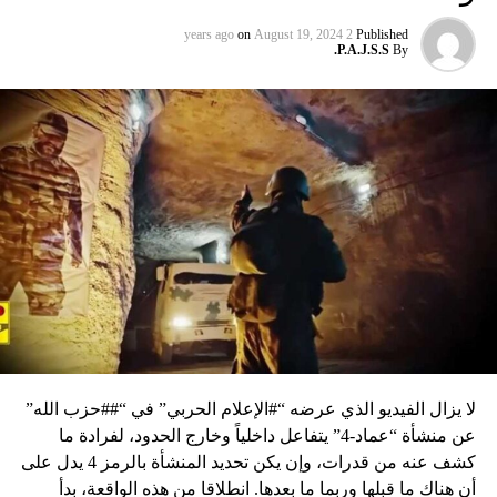
on
August 19, 2024
2 years ago
Published
P.A.J.S.S.
By
لا يزال الفيديو الذي عرضه “#الإعلام الحربي” في “##حزب الله”
عن منشأة “عماد-4” يتفاعل داخلياً وخارج الحدود، لفرادة ما
كشف عنه من قدرات، وإن يكن تحديد المنشأة بالرمز 4 يدل على
أن هناك ما قبلها وربما ما بعدها. انطلاقا من هذه الواقعة، بدأ