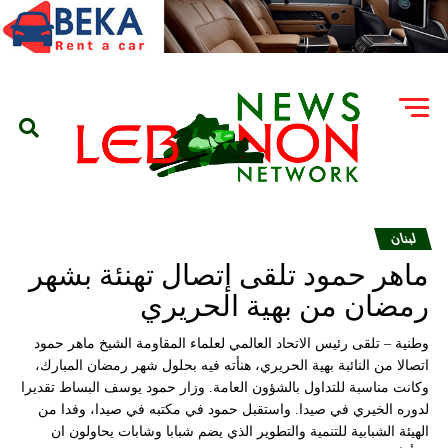
لبنان
ماهر حمود تلقى إتصال تهنئة بشهر
رمضان من بهية الحريري
وطنية – تلقى رئيس الاتحاد العالمي لعلماء المقاومة الشيخ ماهر حمود
اتصالا من النائبة بهية الحريري، هنأته فيه بحلول شهر رمضان المبارك،
وكانت مناسبة للتداول بالشؤون العامة. وزار حمود يوسف البساط تقديرا
لدوره الخيري في صيدا. واستقبل حمود في مكتبه في صيدا، وفدا من
الهيئة الشبابية للتنمية والتطوير الذي يضم شبابا وشابات يحاولون ان