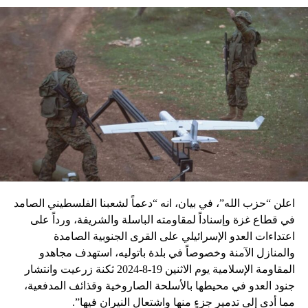
اعلن “حزب الله”، في بيان، انه “دعماً لشعبنا الفلسطيني الصامد
في قطاع غزة وإسناداً لمقاومته الباسلة ‌‏‌‏‌والشريفة، ورداً على
اعتداءات العدو الإسرائيلي على القرى الجنوبية الصامدة
والمنازل الآمنة وخصوصاً في بلدة باتوليه، استهدف مجاهدو
المقاومة الإسلامية يوم الاثنين 19-8-2024 ثكنة زرعيت وانتشار
جنود العدو في محيطها بالأسلحة الصاروخية وقذائف المدفعية،
مما أدى إلى تدمير جزءٍ منها واشتعال النيران فيها”.