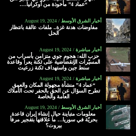
“عماد 4” مأخوذة من أوكرانيا….
أخبار الشرق الأوسط
August 19, 2024
مفاوضات هدنة غزة.. ملفات عالقة بانتظار
الحل
أخبار مباشرة
August 19, 2024
حزب الله: هجوم جوي متزامن بأسراب من
المسيّرات الإنقضاضية على ثكنة يعرا وقاعدة
سنط جين واستهداف ثكنة زرعيت
أخبار مباشرة
August 19, 2024
“عماد 4” منشأة مجهولة المكان والعمق
تطرح السؤال عن الحق بالحفر تحت الأملاك
العامة والخاصة
أخبار الشرق الأوسط
August 19, 2024
معلومات متباينة حيال إنشاء إيران قاعدة
بحريّة في سوريا… ما علاقتها بتفجير مرفأ
بيروت؟