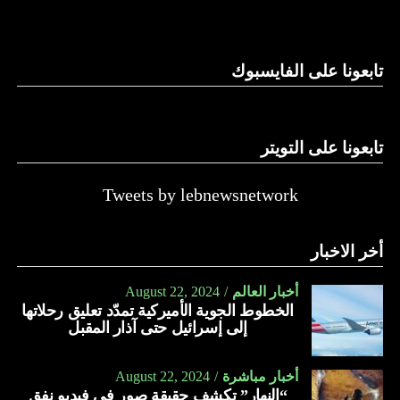
وغيرها، على الرغم من الإجماع اللبناني على ضرورة استعادة
الدولة…
تابعونا على الفايسبوك
النهار
تابعونا على التويتر
Tweets by lebnewsnetwork
أخر الاخبار
أخبار العالم
August 22, 2024
الخطوط الجوية الأميركية تمدّد تعليق رحلاتها
إلى إسرائيل حتى آذار المقبل
أخبار مباشرة
August 22, 2024
“النهار” تكشف حقيقة صور في فيديو نفق