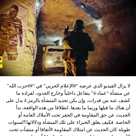
لا يزال الفيديو الذي عرضه “#الإعلام الحربي” في “##حزب الله”
عن منشأة “عماد-4” يتفاعل داخلياً وخارج الحدود، لفرادة ما
كشف عنه من قدرات، وإن يكن تحديد المنشأة بالرمز 4 يدل على
أن هناك ما قبلها وربما ما بعدها. انطلاقا من هذه الواقعة، بدأ
الحديث عن حق المقاومة في الحفر تحت الأملاك العامة أو
الخاصة. فكيف يعلق الخبراء على تلك المنشأة ودلالاتها؟لسنوات
طويلة كان الحديث عن امتلاك المقاومة #أنفاقا أو منشآت تحت