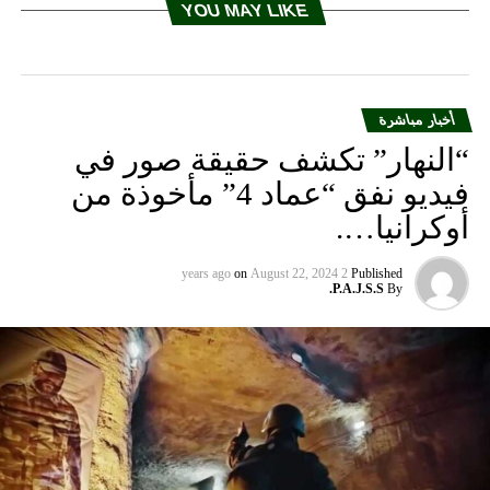
YOU MAY LIKE
أخبار مباشرة
“النهار” تكشف حقيقة صور في
فيديو نفق “عماد 4” مأخوذة من
أوكرانيا….
on
August 22, 2024
2 years ago
Published
P.A.J.S.S.
By