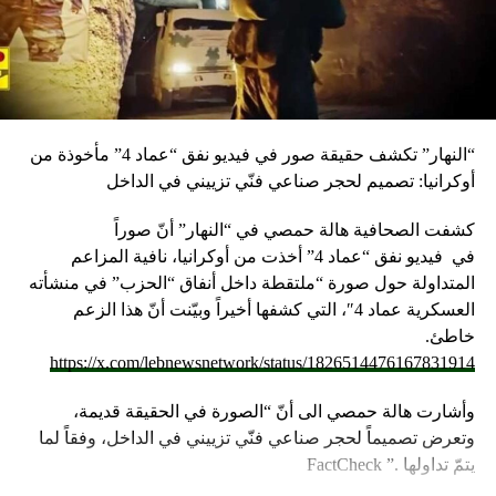
“النهار” تكشف حقيقة صور في فيديو نفق “عماد 4” مأخوذة من
أوكرانيا: تصميم لحجر صناعي فنّي تزييني في الداخل
كشفت الصحافية هالة حمصي في “النهار” أنّ صوراً
في
فيديو
نفق “عماد 4” أخذت من أوكرانيا، نافية المزاعم
المتداولة حول صورة “ملتقطة داخل أنفاق “الحزب” في منشأته
العسكرية عماد 4″، التي كشفها أخيراً وبيّنت أنّ هذا الزعم
خاطئ.
https://x.com/lebnewsnetwork/status/1826514476167831914
وأشارت هالة حمصي الى أنّ “الصورة في الحقيقة قديمة،
وتعرض تصميماً لحجر صناعي فنّي تزييني في الداخل، وفقاً لما
يتمّ تداولها .” FactCheck