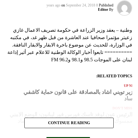
on
September 24, 2018
8 years ago
Published
Editor
By
وطنية – يعقد وزير الزراعة في حكومة تصريف الاعمال غازي
زعيتر مؤتمرا صحافيا عند العاشرة من قبل ظهر غد، في مكتبه
في الوزارة، للحديث عن موضوع باخرة الابقار والابقار النافقة.
========== تابعوا أخبار الوكالة الوطنية للاعلام عبر أثير إذاعة
لبنان على الموجات 98.5 و98.1 و96.2 FM
RELATED TOPICS:
UP NEX
لوزير تويني اشاد بالمصادقة على قانون حماية كاشفي
لفساد
DON'T MISS
الرئيس عون لوفد تاسك فورس فور ليبانون: الوضع الامني
ممسوك في لبنان ولعدم الربط بين السياسة والاقتصاد
CONTINUE READING