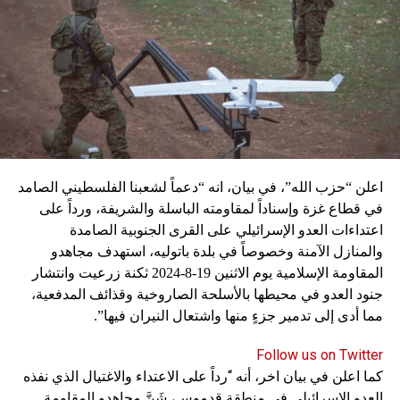
اعلن “حزب الله”، في بيان، انه “دعماً لشعبنا الفلسطيني الصامد
في قطاع غزة وإسناداً لمقاومته الباسلة ‌‏‌‏‌والشريفة، ورداً على
اعتداءات العدو الإسرائيلي على القرى الجنوبية الصامدة
والمنازل الآمنة وخصوصاً في بلدة باتوليه، استهدف مجاهدو
المقاومة الإسلامية يوم الاثنين 19-8-2024 ثكنة زرعيت وانتشار
جنود العدو في محيطها بالأسلحة الصاروخية وقذائف المدفعية،
مما أدى إلى تدمير جزءٍ منها واشتعال النيران فيها”.
Follow us on Twitter
كما اعلن في بيان اخر، أنه “رداً على الاعتداء والاغتيال الذي نفذه
العدو الإسرائيلي في منطقة قدموس، شَنَّ مجاهدو المقاومة