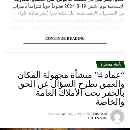
الإسلامية يوم الاثنين 19-8-2024 هجوماً جوياً مُتزامناً بأسراب
من المسيرات الإنقضاضية على ثكنة يعرا (مقر قيادة اللواء
الغربي 300) وقاعدة سنط جين (قاعدة لوجستية تابعة لقيادة
المنطقة الشمالية)، مُستهدفةً أماكن تموضع واستقرار ضباطها
وجنودها وأصابت أهدافها بدقة وأوقعت فيهم عدداً من القتلى
CONTINUE READING
والجرحى”.
أخبار مباشرة
“عماد 4” منشأة مجهولة المكان
والعمق تطرح السؤال عن الحق
بالحفر تحت الأملاك العامة
والخاصة
on
August 19, 2024
2 years ago
Published
P.A.J.S.S.
By