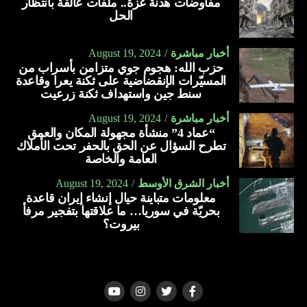
مفاوضات هدنة غزة.. ملفات عالقة بانتظار
الحل
أخبار مباشرة
August 19, 2024
حزب الله: هجوم جوي متزامن بأسراب من
المسيّرات الإنقضاضية على ثكنة يعرا وقاعدة
سنط جين واستهداف ثكنة زرعيت
أخبار مباشرة
August 19, 2024
“عماد 4” منشأة مجهولة المكان والعمق
تطرح السؤال عن الحق بالحفر تحت الأملاك
العامة والخاصة
أخبار الشرق الأوسط
August 19, 2024
معلومات متباينة حيال إنشاء إيران قاعدة
بحريّة في سوريا… ما علاقتها بتفجير مرفأ
بيروت؟